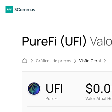
PureFi (UFI)
Valo
Gráficos de preços
Visão Geral
UFI
$
0.
PureFi
Valor Atual H