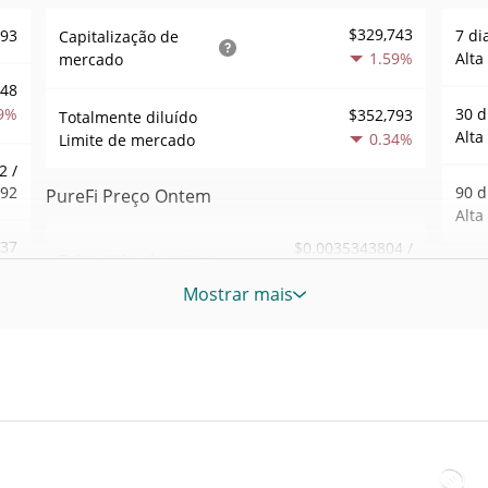
$329,743
793
7 di
Capitalização de
1.59%
Alta
mercado
148
9%
30 d
$352,793
Totalmente diluído
Alta
0.34%
Limite de mercado
2 /
492
90 d
PureFi Preço Ontem
Alta
.37
$0.0035343804 /
Baixa / Alta de ontem
$0.0035453936
1%
52 S
Mostrar mais
Sem
Abertura / Fecho de
$0.0035453936 /
008
$0.0035343804
Ontem
Máxi
tem
Nov 2
0.34%
A mudança de ontem
7%
atrás
65
$36.729819
Volume de ontem
Baix