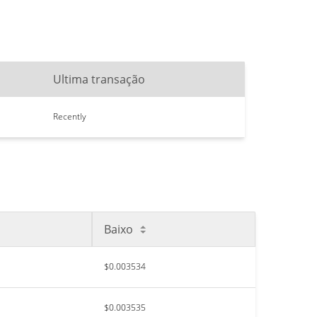
Ultima transação
Recently
Baixo
$0.003534
$0.003535