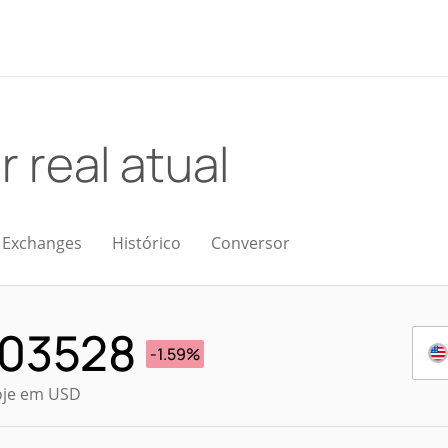
r real atual
Exchanges
Histórico
Conversor
003528
-1.59%
oje em USD