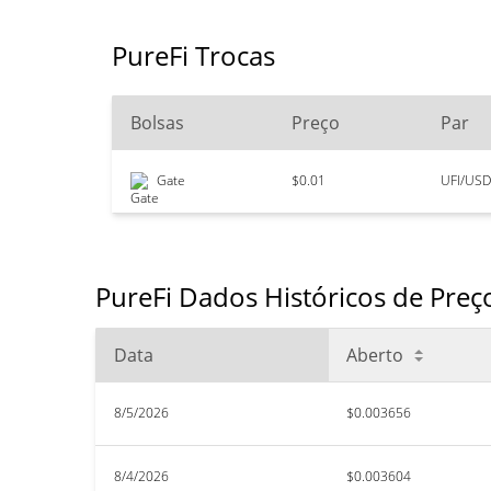
PureFi Trocas
Bolsas
Preço
Par
Gate
$0.01
UFI/USD
PureFi Dados Históricos de Preç
Data
Aberto
8/5/2026
$0.003656
8/4/2026
$0.003604