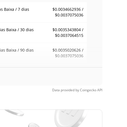
as Baixa / 7 dias
$0.0034662936 /
$0.0037075036
ias Baixa / 30 dias
$0.0035343804 /
$0.0037064515
ias Baixa / 90 dias
$0.0035020626 /
$0.0037075036
emana Baixa / 52
$0.0034356361 /
$0.0037075036
ana Alta
Data provided by
Coingecko
API
ma de todos os
$0.575568
pos
99.39%
1, 2021 (4 anos
)
a de todos os
$<0.000001