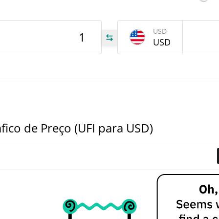
tem
Mar 
atrás
USD
USD
UFI
UFI
UFI
ico de Preço (UFI para USD)