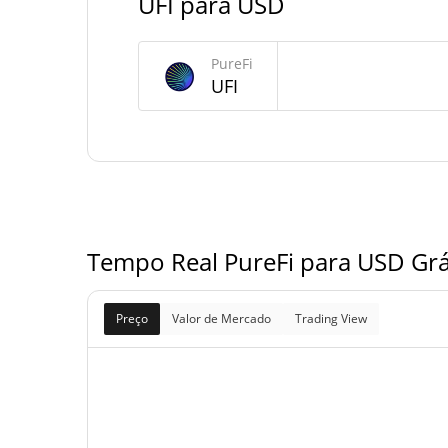
UFI para USD
Fornecimento de PureFi
PureFi
Fornecimento em
UFI
93,466,552.864 
circulação
100,000,000 
Fornecimento total
100,000,000 
Fornecimento máximo
Tempo Real PureFi para USD Gráf
Preço
Valor de Mercado
Trading View