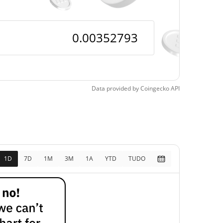
pos
>1000000%
29, 2026 (4 meses
)
Data provided by
Coingecko
API
1D
7D
1M
3M
1A
YTD
TUDO