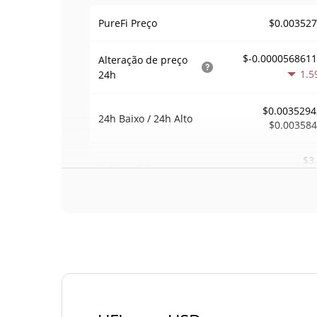
$0.00352
PureFi Preço
$-0.000056861
Alteração de preço
1.5
24h
$0.0035294
24h Baixo / 24h Alto
$0.00358
$3
Volume
24h
0.3
Volume / Limite de
0.00001022
mercado
0.00001451275
Dominio de mercado
#40
Posição de mercado