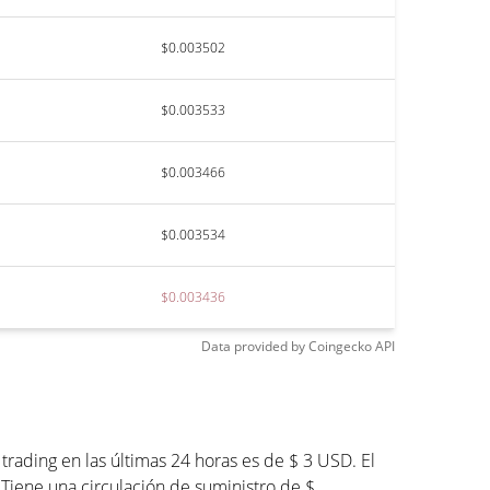
$0.003502
$0.003533
$0.003466
$0.003534
$0.003436
Data provided by
Coingecko
API
rading en las últimas 24 horas es de $ 3 USD. El
 Tiene una circulación de suministro de $