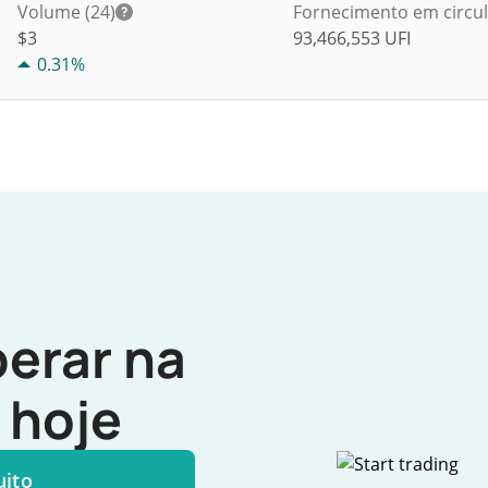
Volume (24)
Fornecimento em circu
$
3
93,466,553
UFI
0.31%
erar na
hoje
uito