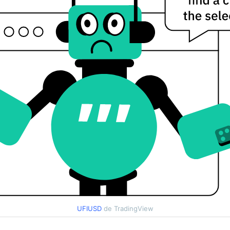
UFIUSD
de TradingView