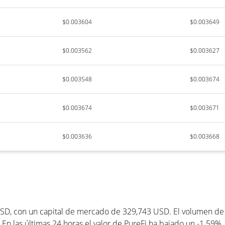
$0.003604
$0.003649
$0.003562
$0.003627
$0.003548
$0.003674
$0.003674
$0.003671
$0.003636
$0.003668
USD, con un capital de mercado de 329,743 USD. El volumen de t
En las últimas 24 horas el valor de PureFi ha bajado un -1.59%.