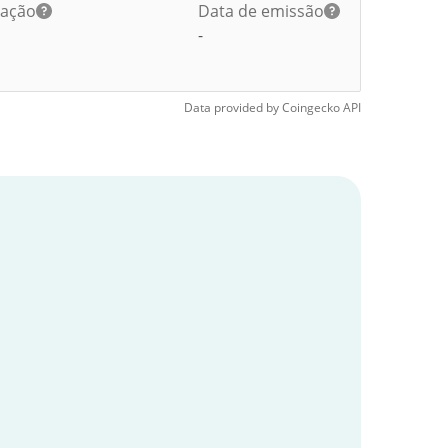
lação
Data de emissão
-
Data provided by
Coingecko
API