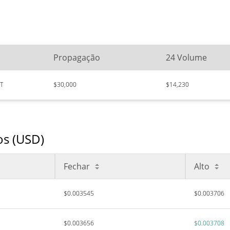
Propagação
24 Volume
T
$30,000
$14,230
os (USD)
Fechar
Alto
$0.003545
$0.003706
$0.003656
$0.003708