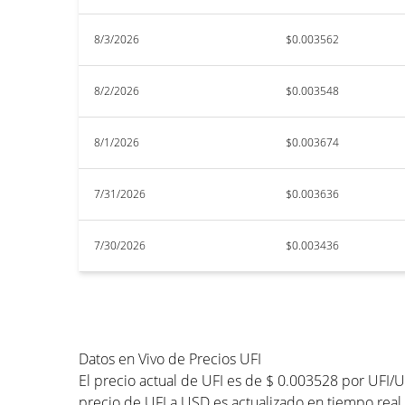
8/3/2026
$0.003562
8/2/2026
$0.003548
8/1/2026
$0.003674
7/31/2026
$0.003636
7/30/2026
$0.003436
Datos en Vivo de Precios UFI
El precio actual de UFI es de $ 0.003528 por UFI/
precio de UFI a USD es actualizado en tiempo real. 