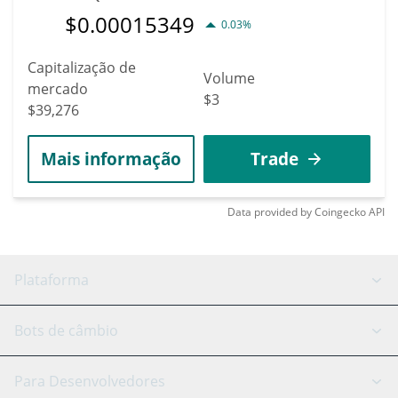
$
0.00015349
0.03%
Capitalização de
Volume
mercado
$3
$39,276
Mais informação
Trade
Data provided by
Coingecko
API
Plataforma
Bot GRID
Status do sistema
Bots de câmbio
Bots DCA
Backtesting
Binance
BitMEX
Para Desenvolvedores