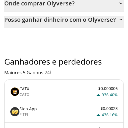
Onde comprar Olyverse?
Você pode comprar Olyverse em qualquer troca ou via
Posso ganhar dinheiro com o Olyverse?
transferência p2p. E a melhor maneira de trocar Olyverse é
através de um bot de 3commas.
Você não deve esperar ficar rico com Olyverse ou com qualquer
outra nova tecnologia. É sempre importante estar atento
quando algo soa muito bom para ser verdade ou vai contra os
princípios econômicos básicos.
Ganhadores e perdedores
Maiores 5 Ganhos
24h
$0.000006
CATX
CATX
936.40%
$0.00023
Step App
FITFI
436.16%