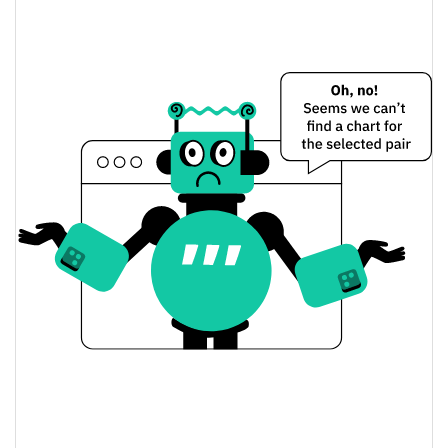
$0.000018401436
Ontem
0.17%
A mudança de ontem
$1.6248754
Volume de ontem
Histórico do preço do Olyverse
$0.000018000588 /
7 dias Baixa / 7 dias Alta
$0.000018427245
30 dias Baixa / 30 dias
$0.000018301335 /
$0.000018301335
Alta
90 dias Baixa / 90 dias
$0.000018000588 /
$0.000018427245
Alta
52 Semana Baixa / 52
$0.000018000588 /