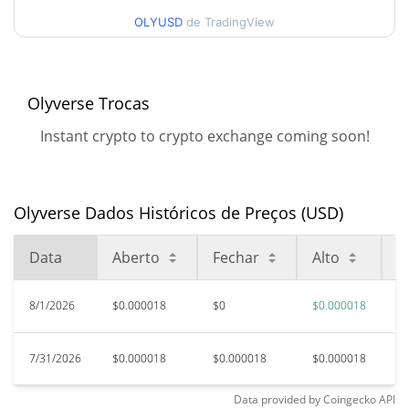
$0.000018427245
Semana Alta
OLYUSD
de TradingView
Máxima de todos os
$2.53
tempos
100.00%
Feb 16, 2021 (5 anos atrás)
Olyverse Trocas
$0.00001401
Baixa de todos os tempos
Instant crypto to crypto exchange coming soon!
30.79%
Jun 25, 2025 (1 anos atrás)
Olyverse Dados Históricos de Preços (USD)
Data
Aberto
Fechar
Alto
B
8/1/2026
$0.000018
$0
$0.000018
$
7/31/2026
$0.000018
$0.000018
$0.000018
$
Data provided by
Coingecko
API