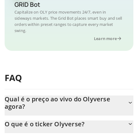
GRID Bot
Capitalize on OLY price movements 24/7, even in
sideways markets. The Grid Bot places smart buy and sell
orders within preset ranges to capture every market
swing.
Learn more
FAQ
Qual é o preço ao vivo do Olyverse
agora?
O preço real do Olyverse ao USD agora é de $ 0.000018.
O que é o ticker Olyverse?
O Olyverse ticker é OLY