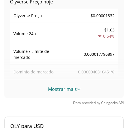
Olyverse Preço hoje
$0.00001832
Olyverse Preço
$1.63
Volume
24h
0.54%
Volume / Limite de
0.000017796897
mercado
0.0000040310451%
Dominio de mercado
#7389
Posição de mercado
Mostrar mais
Fornecimento de Olyverse
Data provided by
Coingecko
API
Fornecimento em
2,147,581,905.932 OLY
circulação
OLY para USD