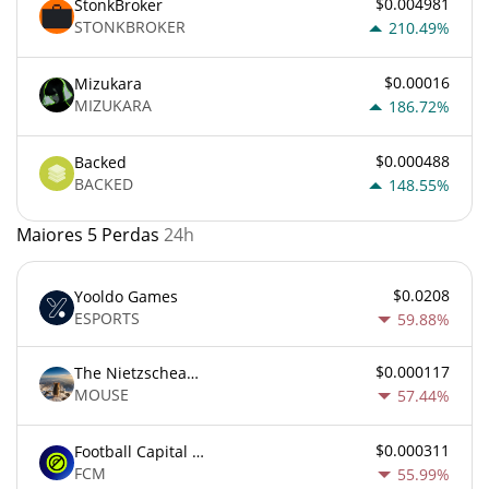
$0.004981
StonkBroker
STONKBROKER
210.49%
$0.00016
Mizukara
MIZUKARA
186.72%
$0.000488
Backed
BACKED
148.55%
Maiores 5 Perdas
24h
$0.0208
Yooldo Games
ESPORTS
59.88%
$0.000117
The Nietzschean Mouse
MOUSE
57.44%
$0.000311
Football Capital Markets
FCM
55.99%