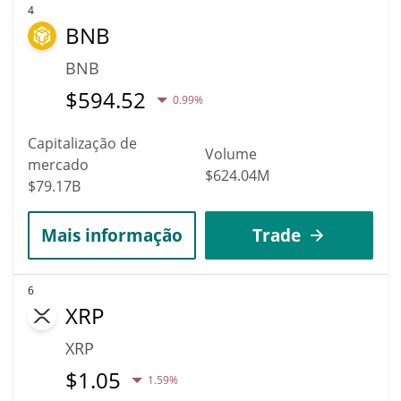
4
BNB
BNB
$
594.52
0.99%
Capitalização de
Volume
mercado
$624.04M
$79.17B
Mais informação
Trade
6
XRP
XRP
$
1.05
1.59%