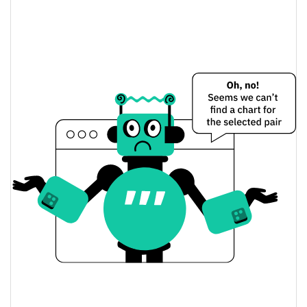
OpenX Network Preço Ontem
$0.011339859 /
Baixa / Alta de ontem
$0.011538813
Abertura / Fecho de
$0.011339859 /
$0.011538813
Ontem
2.24%
A mudança de ontem
$13,276.488
Volume de ontem
Histórico do preço do OpenX Network
$0.0089150786 /
7 dias Baixa / 7 dias Alta
$0.012016143
30 dias Baixa / 30 dias
$0.011339859 /