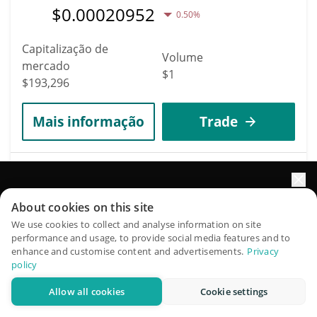
$
0.00020952
0.50%
Capitalização de
Volume
mercado
$1
$193,296
Mais informação
Trade
4741
Just A Coin
Impulsione o crescimento do seu portfólio com IA
About cookies on this site
$JAC
QuantPilot é uma plataforma completa de estratégias onde
We use cookies to collect and analyse information on site
$
0.00020316
45.10%
performance and usage, to provide social media features and to
agentes autônomos criam, fazem backtest e otimizam suas
enhance and customise content and advertisements.
Privacy
estratégias e conduzem pesquisas de mercado
policy
Capitalização de
Volume
mercado
Allow all cookies
Cookie settings
$17,390
Experimente grátis
$193,267