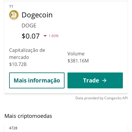
11
Dogecoin
DOGE
$
0.07
1.60%
Capitalização de
Volume
mercado
$381.16M
$10.72B
Mais informação
Trade
Data provided by
Coingecko
API
Mais criptomoedas
4728