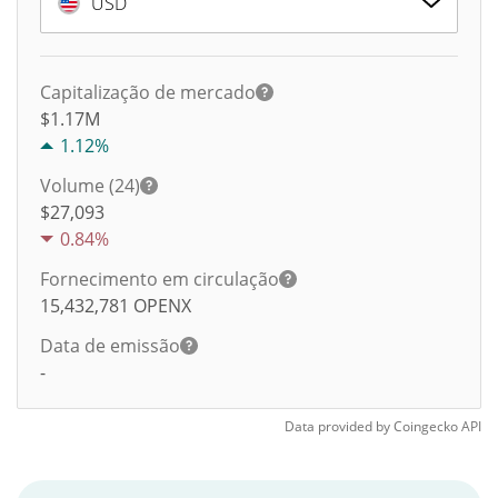
USD
Capitalização de mercado
$1.17M
1.12%
Volume (24)
$
27,093
0.84%
Fornecimento em circulação
15,432,781
OPENX
Data de emissão
-
Data provided by
Coingecko
API