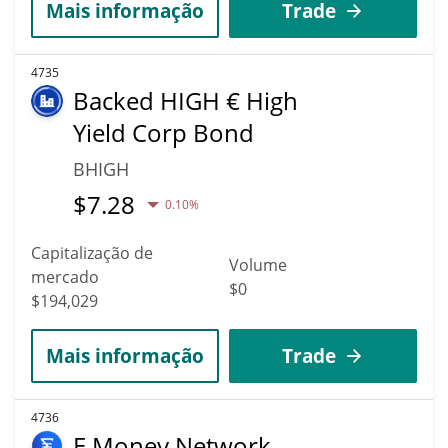
Mais informação
Trade
4735
Backed HIGH € High
Yield Corp Bond
BHIGH
$
7.28
0.10%
Capitalização de
Volume
mercado
$0
$194,029
Mais informação
Trade
4736
E Money Network