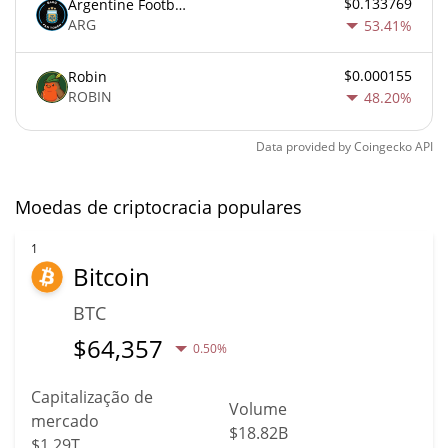
$0.133769
Argentine Football Association Fan Token
ARG
53.41%
$0.000155
Robin
ROBIN
48.20%
Data provided by
Coingecko
API
Moedas de criptocracia populares
1
Bitcoin
BTC
$
64,357
0.50%
Capitalização de
Volume
mercado
$18.82B
$1.29T