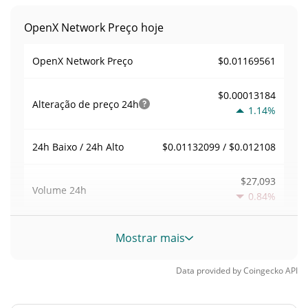
OpenX Network Preço hoje
$0.01169561
OpenX Network Preço
$0.00013184
Alteração de preço
24h
1.14%
$0.01132099 / $0.012108
24h Baixo / 24h Alto
$27,093
Volume
24h
0.84%
Volume / Limite de
Mostrar mais
0.023169718
mercado
Data provided by
Coingecko
API
0.000051464848%
Dominio de mercado