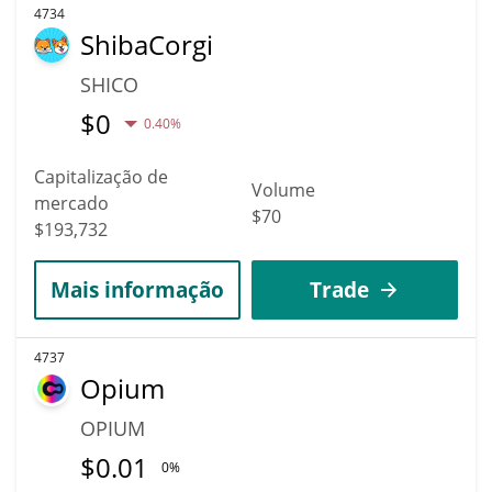
4734
ShibaCorgi
SHICO
$
0
0.40%
Capitalização de
Volume
mercado
$70
$193,732
Mais informação
Trade
4737
Opium
OPIUM
$
0.01
0%