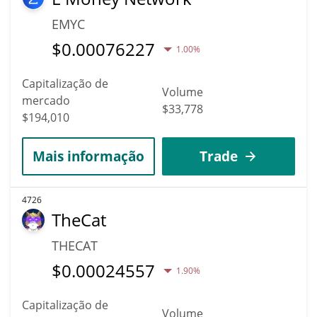
EMYC
$
0.00076227
1.00%
Capitalização de
Volume
mercado
$33,778
$194,010
Mais informação
Trade
4726
TheCat
THECAT
$
0.00024557
1.90%
Capitalização de
Volume