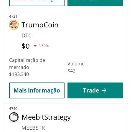
4731
TrumpCoin
DTC
$
0
3.60%
Capitalização de
Volume
mercado
$42
$193,340
Mais informação
Trade
4740
MeebitStrategy
MEEBSTR