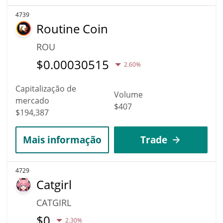
4739
Routine Coin
ROU
$
0.00030515
2.60%
Capitalização de
Volume
mercado
$407
$194,387
Mais informação
Trade
4729
Catgirl
CATGIRL
$
0
2.30%