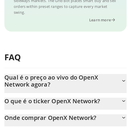
sideways markets. The Grid Bot places smart buy and sell
orders within preset ranges to capture every market
swing.
Learn more
FAQ
Qual é o preço ao vivo do OpenX
Network agora?
O preço real do OpenX Network ao USD agora é de $ 0.011696.
O que é o ticker OpenX Network?
O OpenX Network ticker é OPENX
Onde comprar OpenX Network?
Você pode comprar OpenX Network em qualquer troca ou via