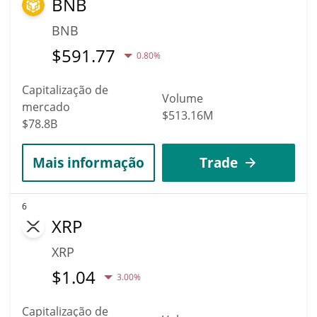
BNB
BNB
$
591.77
0.80%
Capitalização de
Volume
mercado
$513.16M
$78.8B
Mais informação
Trade
6
XRP
XRP
$
1.04
3.00%
Capitalização de