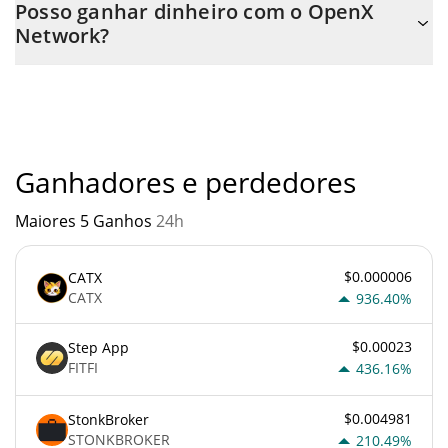
Posso ganhar dinheiro com o OpenX
transferência p2p. E a melhor maneira de trocar OpenX Network
Network?
é através de um bot de 3commas.
Você não deve esperar ficar rico com OpenX Network ou com
qualquer outra nova tecnologia. É sempre importante estar
atento quando algo soa muito bom para ser verdade ou vai
contra os princípios econômicos básicos.
Ganhadores e perdedores
Maiores 5 Ganhos
24h
$0.000006
CATX
CATX
936.40%
$0.00023
Step App
FITFI
436.16%
$0.004981
StonkBroker
STONKBROKER
210.49%