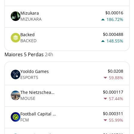
$0.00016
Mizukara
MIZUKARA
186.72%
$0.000488
Backed
BACKED
148.55%
Maiores 5 Perdas
24h
$0.0208
Yooldo Games
ESPORTS
59.88%
$0.000117
The Nietzschean Mouse
MOUSE
57.44%
$0.000311
Football Capital Markets
FCM
55.99%