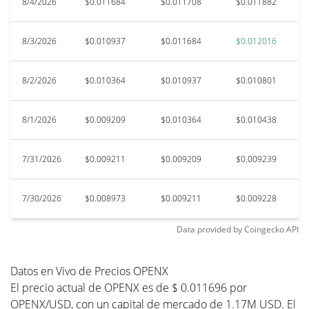
8/4/2026
$0.011684
$0.011708
$0.011882
$0
8/3/2026
$0.010937
$0.011684
$0.012016
$
8/2/2026
$0.010364
$0.010937
$0.010801
$
8/1/2026
$0.009209
$0.010364
$0.010438
$
7/31/2026
$0.009211
$0.009209
$0.009239
$
7/30/2026
$0.008973
$0.009211
$0.009228
$
Data provided by
Coingecko
API
Datos en Vivo de Precios OPENX
El precio actual de OPENX es de $ 0.011696 por
OPENX/USD, con un capital de mercado de 1.17M USD. El