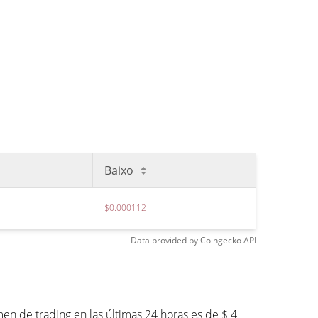
Baixo
$0.000112
Data provided by
Coingecko
API
n de trading en las últimas 24 horas es de $ 4