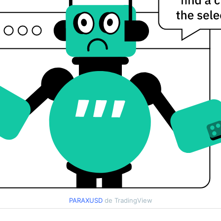
PARAXUSD
de TradingView