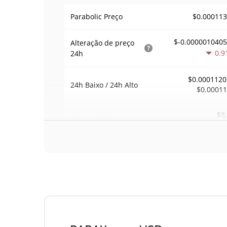
$0.00011
Parabolic Preço
$-0.000001040
Alteração de preço
0.9
24h
$0.0001120
24h Baixo / 24h Alto
$0.0001
$3
Volume
24h
0.1
Volume / Limite de
0.000032638
mercado
0.000004975945
Dominio de mercado
#55
Posição de mercado