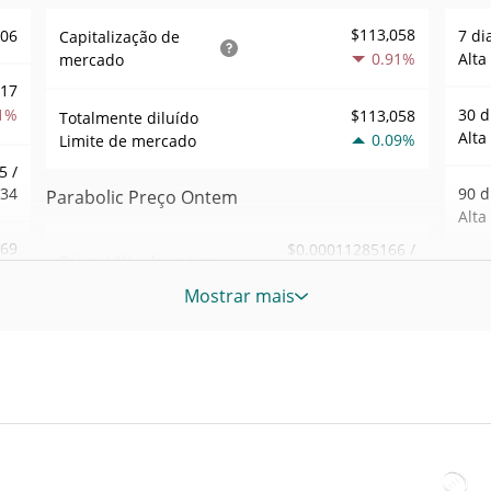
$113,058
306
7 di
Capitalização de
0.91%
Alta
mercado
517
1%
30 d
$113,058
Totalmente diluído
Alta
0.09%
Limite de mercado
5 /
134
90 d
Parabolic Preço Ontem
Alta
.69
$0.00011285166 /
Baixa / Alta de ontem
$0.00011305597
8%
52 S
Mostrar mais
Sem
Abertura / Fecho de
$0.00011305597 /
115
$0.00011285166
Ontem
Máxi
tem
May 3
0.09%
A mudança de ontem
8%
atrás
36
$3.689286
Volume de ontem
Baix