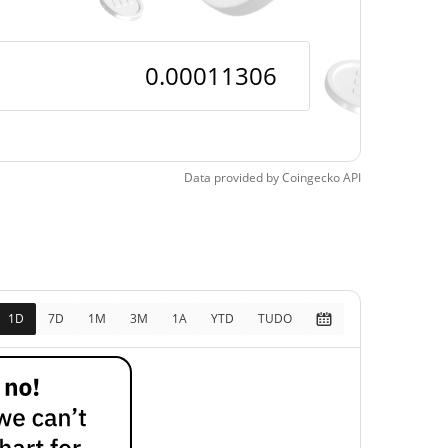
pos
22.63%
, 2026 (2 meses atrás)
Data provided by
Coingecko
API
1D
7D
1M
3M
1A
YTD
TUDO