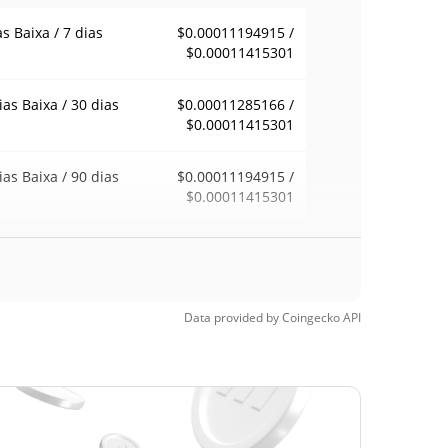
as Baixa / 7 dias
$0.00011194915 /
$0.00011415301
ias Baixa / 30 dias
$0.00011285166 /
$0.00011415301
ias Baixa / 90 dias
$0.00011194915 /
$0.00011415301
emana Baixa / 52
$0.00011194915 /
$0.00011415301
ana Alta
Data provided by
Coingecko
API
ma de todos os
$0.02469466
pos
99.54%
0, 2025 (1 anos
)
a de todos os
$0.00009219