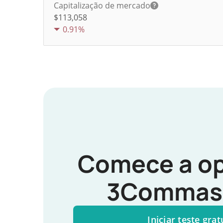
Capitalização de mercado
$113,058
0.91%
Comece a op
3Commas 
Iniciar teste grat