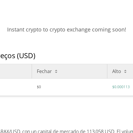
Instant crypto to crypto exchange coming soon!
reços (USD)
Fechar
Alto
$0
$0.000113
ARAX/USD, con un capital de mercado de 113,058 USD. El volume