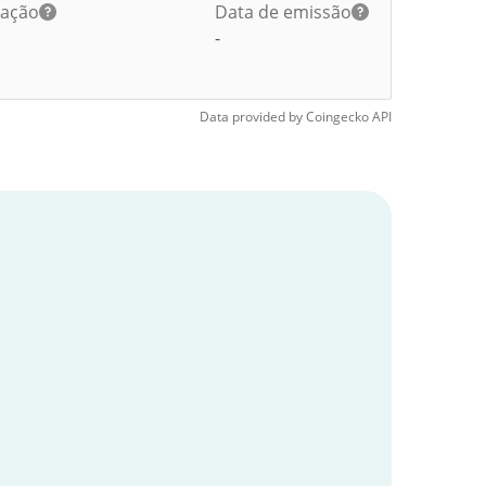
lação
Data de emissão
-
Data provided by
Coingecko
API