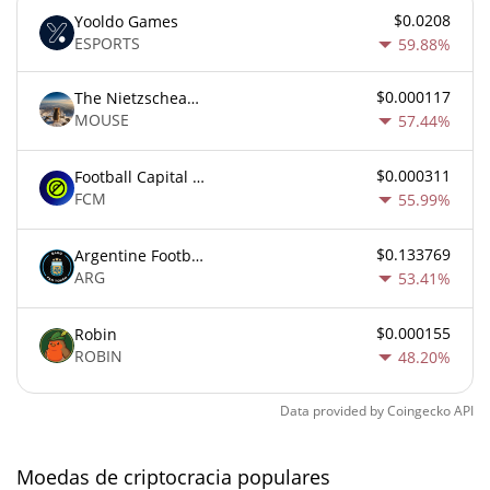
$0.0208
Yooldo Games
ESPORTS
59.88%
$0.000117
The Nietzschean Mouse
MOUSE
57.44%
$0.000311
Football Capital Markets
FCM
55.99%
$0.133769
Argentine Football Association Fan Token
ARG
53.41%
$0.000155
Robin
ROBIN
48.20%
Data provided by
Coingecko
API
Moedas de criptocracia populares