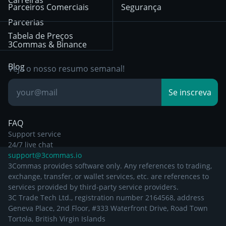
Privacy Notice from
Parceiros Comerciais
Segurança
December 29th 2024
Bybit
Position Trading
Parcerias
Tabela de Preços
Other Legal
Day Trading
3Commas & Binance
Documentation
Breakout Trading
Blog
Veja o nosso resumo semanal!
Base de
Se inscreva
Conhecimento
FAQ
Support service
24/7 live chat
support@3commas.io
3Commas provides software only. Any references to trading,
exchange, transfer, or wallet services, etc. are references to
services provided by third-party service providers.
3C Trade Tech Ltd., registration number 2164568, address
Geneva Place, 2nd Floor, #333 Waterfront Drive, Road Town
Tortola, British Virgin Islands