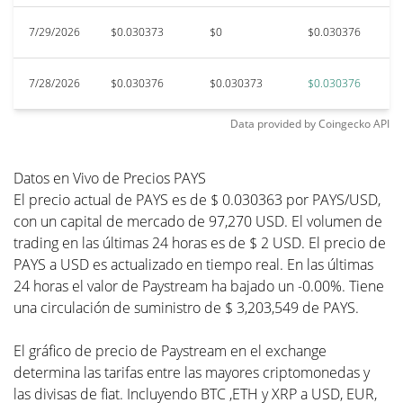
7/29/2026
$0.030373
$0
$0.030376
$0
7/28/2026
$0.030376
$0.030373
$0.030376
$
Data provided by
Coingecko
API
Datos en Vivo de Precios PAYS
El precio actual de PAYS es de $ 0.030363 por PAYS/USD,
con un capital de mercado de 97,270 USD. El volumen de
trading en las últimas 24 horas es de $ 2 USD. El precio de
PAYS a USD es actualizado en tiempo real. En las últimas
24 horas el valor de Paystream ha bajado un -0.00%. Tiene
una circulación de suministro de $ 3,203,549 de PAYS.
El gráfico de precio de Paystream en el exchange
determina las tarifas entre las mayores criptomonedas y
las divisas de fiat. Incluyendo BTC ,ETH y XRP a USD, EUR,