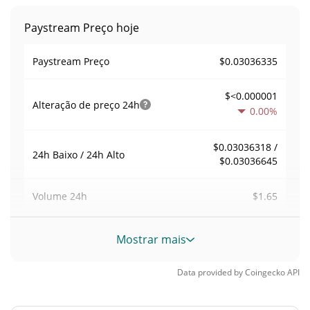
Paystream Preço hoje
$0.03036335
Paystream Preço
$<0.000001
Alteração de preço
24h
0.00%
$0.03036318 /
24h Baixo / 24h Alto
$0.03036645
$1.65
Volume
24h
Volume / Limite de
Mostrar mais
0.000016963092
mercado
Data provided by
Coingecko
API
0.0000042810791%
Dominio de mercado