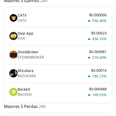
Maiores 5 Ganhos
24h
$0.000006
CATX
CATX
936.40%
$0.00023
Step App
FITFI
436.16%
$0.004981
StonkBroker
STONKBROKER
210.49%
$0.00016
Mizukara
MIZUKARA
186.72%
$0.000488
Backed
BACKED
148.55%
Maiores 5 Perdas
24h