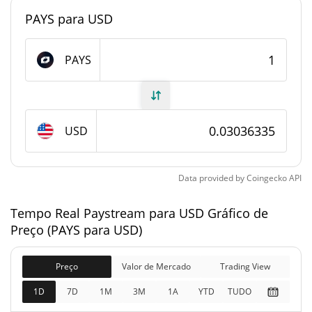
#5798
Posição de mercado
PAYS para USD
Fornecimento de Paystream
PAYS
Fornecimento em
3,203,549.056 PAYS
circulação
24,749,921.762 PAYS
Fornecimento total
USD
24,750,000 PAYS
Fornecimento máximo
Data provided by
Coingecko
API
Paystream Capitalização de mercado
Tempo Real Paystream para USD Gráfico de
Preço (PAYS para USD)
$97,270
Capitalização de
0.00%
mercado
Preço
Valor de Mercado
Trading View
$751,491
Totalmente diluído
1D
7D
1M
3M
1A
YTD
TUDO
0.02%
Limite de mercado