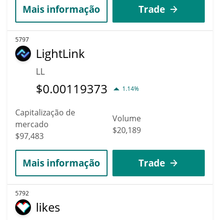
Mais informação
Trade
5797
LightLink
LL
$
0.00119373
1.14%
Capitalização de
Volume
mercado
$20,189
$97,483
Mais informação
Trade
5792
likes