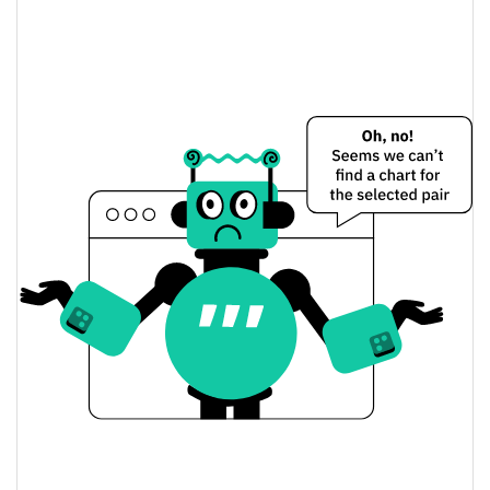
Paystream Preço Ontem
$0.030370444 /
Baixa / Alta de ontem
$0.030370444
Abertura / Fecho de
$0.030370444 /
$0.030370444
Ontem
0.02%
A mudança de ontem
$0.33873929
Volume de ontem
Histórico do preço do Paystream
$0.030363455 /
7 dias Baixa / 7 dias Alta
$0.03037588
30 dias Baixa / 30 dias
$0.03036712 /