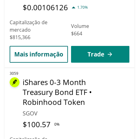
$
0.00106126
1.70%
Capitalização de
Volume
mercado
$664
$815,366
Mais informação
Trade
3059
iShares 0-3 Month
Treasury Bond ETF •
Robinhood Token
SGOV
$
100.57
0%