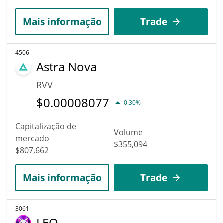
Mais informação
Trade
4506
Astra Nova
RVV
$
0.00008077
0.30%
Capitalização de
Volume
mercado
$355,094
$807,662
Mais informação
Trade
3061
LEO