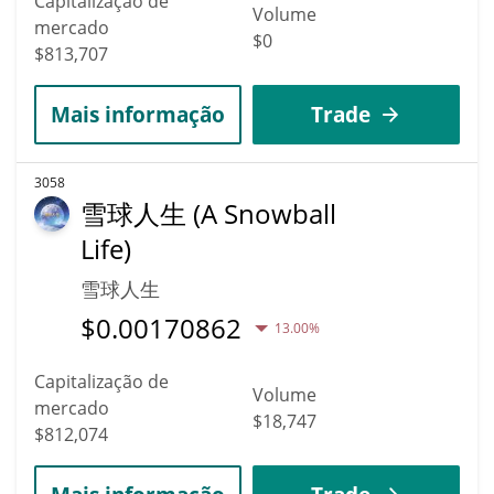
Capitalização de
Volume
mercado
$0
$813,707
Mais informação
Trade
3058
雪球人生 (A Snowball
Life)
雪球人生
$
0.00170862
13.00%
Capitalização de
Volume
mercado
$18,747
$812,074