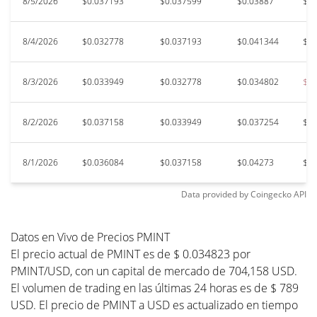
8/5/2026
$0.037193
$0.037599
$0.03887
$0.
8/4/2026
$0.032778
$0.037193
$0.041344
$0.
8/3/2026
$0.033949
$0.032778
$0.034802
$0.
8/2/2026
$0.037158
$0.033949
$0.037254
$0.
8/1/2026
$0.036084
$0.037158
$0.04273
$0.
Data provided by
Coingecko
API
Datos en Vivo de Precios PMINT
El precio actual de PMINT es de $ 0.034823 por
PMINT/USD, con un capital de mercado de 704,158 USD.
El volumen de trading en las últimas 24 horas es de $ 789
USD. El precio de PMINT a USD es actualizado en tiempo