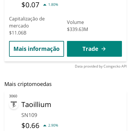
$
0.07
1.80%
Capitalização de
Volume
mercado
$339.63M
$11.06B
Mais informação
Trade
Data provided by
Coingecko
API
Mais criptomoedas
3060
Taoillium
SN109
$
0.66
2.90%