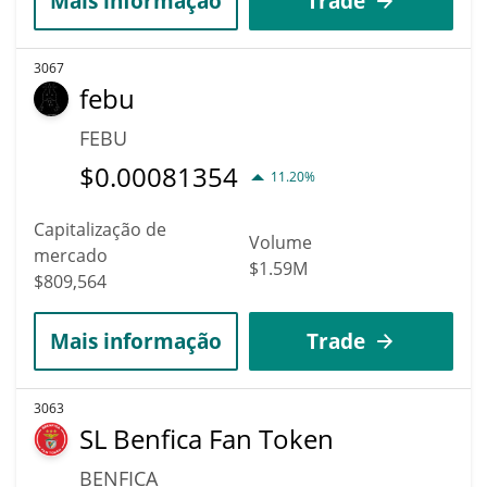
Mais informação
Trade
3067
febu
FEBU
$
0.00081354
11.20%
Capitalização de
Volume
mercado
$1.59M
$809,564
Mais informação
Trade
3063
SL Benfica Fan Token
BENFICA