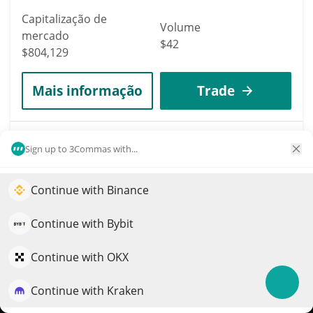
Capitalização de
Volume
mercado
$42
$804,129
Mais informação
Trade
3069
Hestia
Sign up to 3Commas with...
HESTIA
Continue with Binance
Impulsione o crescimento do seu portfólio com IA
$
1.69
3.20%
QuantPilot é uma plataforma completa de estratégias onde
Continue with Bybit
Capitalização de
agentes autônomos criam, fazem backtest e otimizam suas
Volume
mercado
estratégias e conduzem pesquisas de mercado
Continue with OKX
$2,037
$803,998
Continue with Kraken
Experimente grátis
Mais informação
Trade