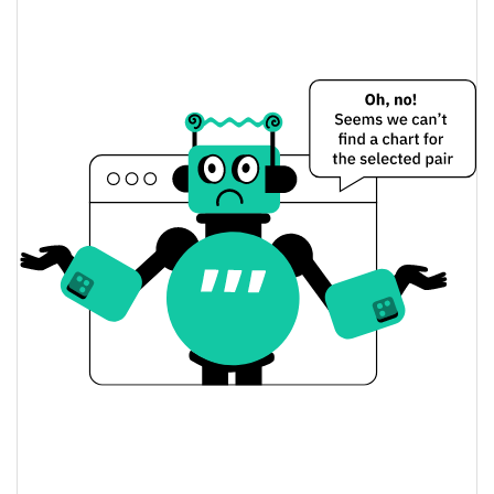
pMINT Preço Ontem
$0.035171069 /
Baixa / Alta de ontem
$0.043884198
Abertura / Fecho de
$0.043884198 /
$0.035171069
Ontem
11.90%
A mudança de ontem
$1,479.6896
Volume de ontem
Histórico do preço do pMINT
$0.032488382 /
7 dias Baixa / 7 dias Alta
$0.047148498
30 dias Baixa / 30 dias
$0.034657576 /