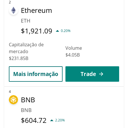
2
Ethereum
ETH
$
1,921.09
0.20%
Capitalização de
Volume
mercado
$4.05B
$231.85B
Mais informação
Trade
4
BNB
BNB
$
604.72
2.20%