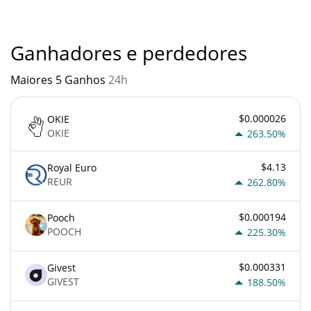
quando algo soa muito bom para ser verdade ou vai contra os
princípios econômicos básicos.
Ganhadores e perdedores
Maiores 5 Ganhos
24h
$0.000026
OKIE
OKIE
263.50%
$4.13
Royal Euro
REUR
262.80%
$0.000194
Pooch
POOCH
225.30%
$0.000331
Givest
GIVEST
188.50%