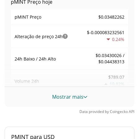
pMINT Preço hoje
$0.03482262
pMINT Preço
$-0.000083232561
Alteração de preço
24h
0.24%
$0.03430026 /
24h Baixo / 24h Alto
$0.04438313
$789.07
Volume
24h
10.82%
Mostrar mais
Volume / Limite de
0.0011205866
mercado
Data provided by
Coingecko
API
0.000030912041%
Dominio de mercado
PMINT para USD
#3195
Posição de mercado