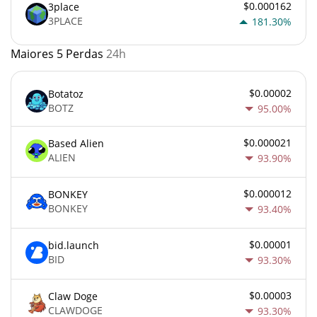
$0.000162
3place
3PLACE
181.30%
Maiores 5 Perdas
24h
$0.00002
Botatoz
BOTZ
95.00%
$0.000021
Based Alien
ALIEN
93.90%
$0.000012
BONKEY
BONKEY
93.40%
$0.00001
bid.launch
BID
93.30%
$0.00003
Claw Doge
CLAWDOGE
93.30%