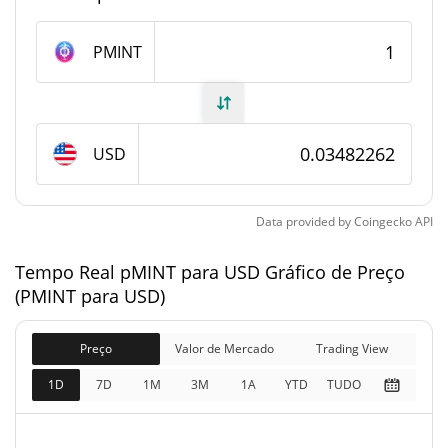
Fornecimento de pMINT
PMINT
Fornecimento em
20,221,289.068 PMINT
circulação
USD
20,292,890.106 PMINT
Fornecimento total
21,000,000 PMINT
Fornecimento máximo
Data provided by
Coingecko
API
Tempo Real pMINT para USD Gráfico de Preço
pMINT Capitalização de mercado
(PMINT para USD)
$704,158
Capitalização de
0.24%
mercado
Preço
Valor de Mercado
Trading View
1D
7D
1M
3M
1A
YTD
TUDO
$706,652
Totalmente diluído
11.90%
Limite de mercado