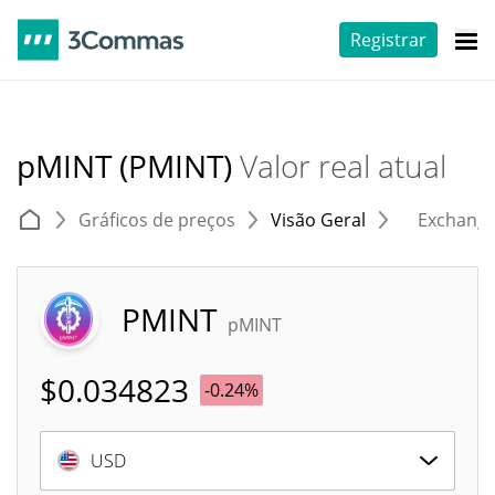
Registrar
pMINT (PMINT)
Valor real atual
Gráficos de preços
Visão Geral
Exchang
PMINT
pMINT
$
0.034823
-0.24%
USD