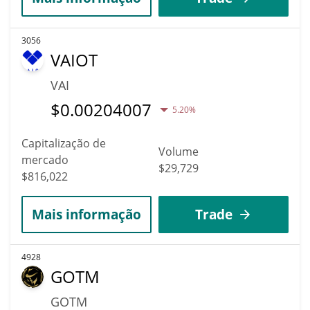
3056
VAIOT
VAI
$
0.00204007
5.20%
Capitalização de
Volume
mercado
$29,729
$816,022
Mais informação
Trade
4928
GOTM
GOTM