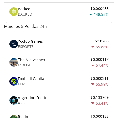
$0.000488
Backed
BACKED
148.55%
Maiores 5 Perdas
24h
$0.0208
Yooldo Games
ESPORTS
59.88%
$0.000117
The Nietzschean Mouse
MOUSE
57.44%
$0.000311
Football Capital Markets
FCM
55.99%
$0.133769
Argentine Football Association Fan Token
ARG
53.41%
$0.000155
Robin