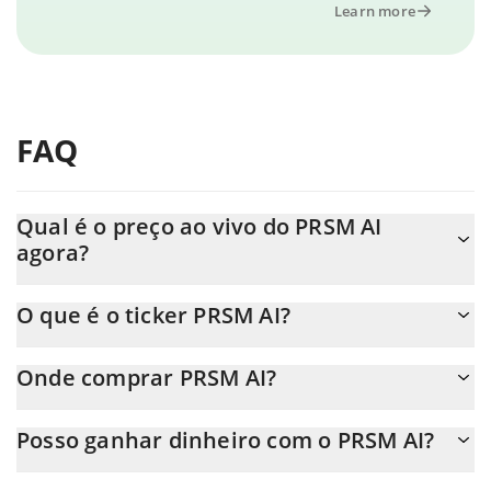
Learn more
FAQ
Qual é o preço ao vivo do PRSM AI
agora?
O preço real do PRSM AI ao USD agora é de $ 0.000028.
O que é o ticker PRSM AI?
O PRSM AI ticker é PRSM
Onde comprar PRSM AI?
Você pode comprar PRSM AI em qualquer troca ou via
Posso ganhar dinheiro com o PRSM AI?
transferência p2p. E a melhor maneira de trocar PRSM AI é
através de um bot de 3commas.
Você não deve esperar ficar rico com PRSM AI ou com qualquer