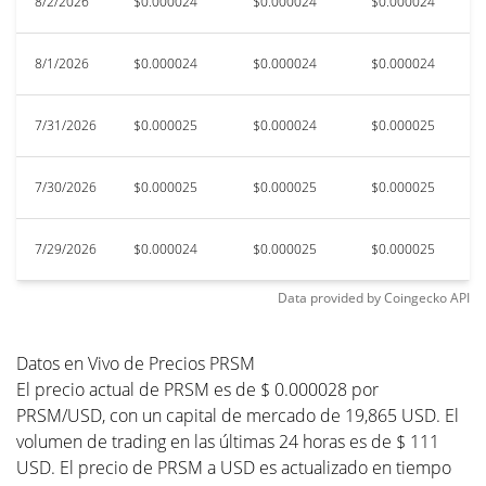
8/2/2026
$0.000024
$0.000024
$0.000024
$
8/1/2026
$0.000024
$0.000024
$0.000024
$
7/31/2026
$0.000025
$0.000024
$0.000025
$
7/30/2026
$0.000025
$0.000025
$0.000025
$
7/29/2026
$0.000024
$0.000025
$0.000025
$
Data provided by
Coingecko
API
Datos en Vivo de Precios PRSM
El precio actual de PRSM es de $ 0.000028 por
PRSM/USD, con un capital de mercado de 19,865 USD. El
volumen de trading en las últimas 24 horas es de $ 111
USD. El precio de PRSM a USD es actualizado en tiempo