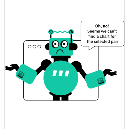
PRSM AI Preço Ontem
$0.000028096977 /
Baixa / Alta de ontem
$0.000028265853
Abertura / Fecho de
$0.000028096977 /
$0.000028265853
Ontem
0.03%
A mudança de ontem
$724.21118
Volume de ontem
Histórico do preço do PRSM AI
$0.000023264865 /
7 dias Baixa / 7 dias Alta
$0.000029162002
30 dias Baixa / 30 dias
$0.000024606752 /