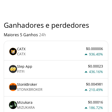
outra nova tecnologia. É sempre importante estar atento
quando algo soa muito bom para ser verdade ou vai contra os
princípios econômicos básicos.
Ganhadores e perdedores
Maiores 5 Ganhos
24h
$0.000006
CATX
CATX
936.40%
$0.00023
Step App
FITFI
436.16%
$0.004981
StonkBroker
STONKBROKER
210.49%
$0.00016
Mizukara
MIZUKARA
186.72%