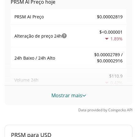
PRSM AI Preço hoje
$0.00002819
PRSM AI Preço
$<0.000001
Alteração de preço
24h
1.89%
$0.00002789 /
24h Baixo / 24h Alto
$0.00002916
$110.9
Volume
24h
0.42%
Mostrar mais
Volume / Limite de
0.0055826719
mercado
Data provided by
Coingecko
API
<0.000001%
Dominio de mercado
PRSM para USD
#8723
Posição de mercado