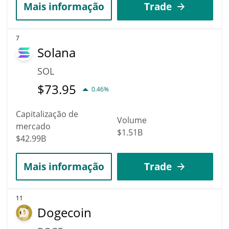
Mais informação
Trade
7
Solana
SOL
$
73.95
0.46%
Capitalização de
Volume
mercado
$1.51B
$42.99B
Mais informação
Trade
11
Dogecoin