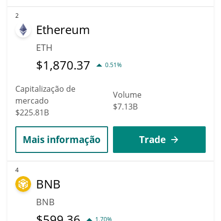
2
Ethereum
ETH
$
1,870.37
0.51%
Capitalização de
Volume
mercado
$7.13B
$225.81B
Mais informação
Trade
4
BNB
BNB
$
599.36
1.70%