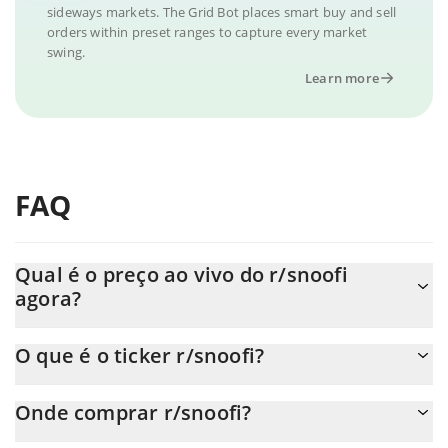
sideways markets. The Grid Bot places smart buy and sell
orders within preset ranges to capture every market
swing.
Learn more
FAQ
Qual é o preço ao vivo do r/snoofi
agora?
O preço real do r/snoofi ao USD agora é de $ 0.000068.
O que é o ticker r/snoofi?
O r/snoofi ticker é R/SNOOFI
Onde comprar r/snoofi?