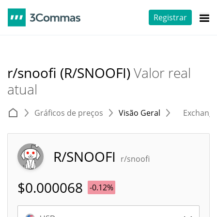
Registrar
r/snoofi (R/SNOOFI)
Valor real
atual
Gráficos de preços
Visão Geral
Exchang
R/SNOOFI
r/snoofi
$
0.000068
-0.12%