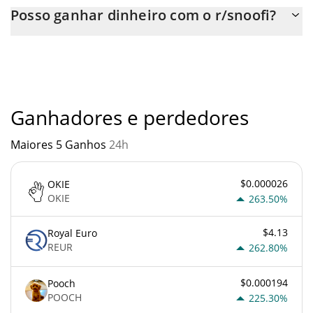
Você pode comprar r/snoofi em qualquer troca ou via
Posso ganhar dinheiro com o r/snoofi?
transferência p2p. E a melhor maneira de trocar r/snoofi é
através de um bot de 3commas.
Você não deve esperar ficar rico com r/snoofi ou com qualquer
outra nova tecnologia. É sempre importante estar atento
quando algo soa muito bom para ser verdade ou vai contra os
princípios econômicos básicos.
Ganhadores e perdedores
Maiores 5 Ganhos
24h
$0.000026
OKIE
OKIE
263.50%
$4.13
Royal Euro
REUR
262.80%
$0.000194
Pooch
POOCH
225.30%