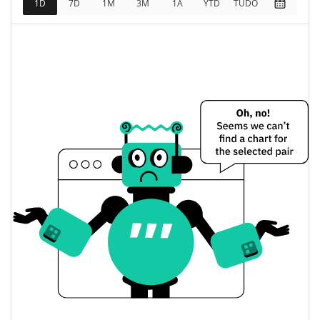
1D
7D
1M
3M
1A
YTD
TUDO
$68,390
Totalmente diluído
0.60%
Limite de mercado
r/snoofi Preço Ontem
$0.000067674794 /
Baixa / Alta de ontem
$0.000068288182
Abertura / Fecho de
$0.000067674794 /
$0.000068288182
Ontem
0.60%
A mudança de ontem
$483.24445
Volume de ontem
Histórico do preço do r/snoofi
$0.000066613559 /
7 dias Baixa / 7 dias Alta