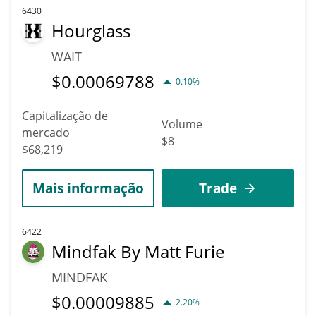
6430
Hourglass
WAIT
$
0.00069788
0.10%
Capitalização de
Volume
mercado
$8
$68,219
Mais informação
Trade
6422
Mindfak By Matt Furie
MINDFAK
$
0.00009885
2.20%