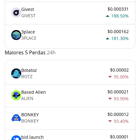
$0.000331
Givest
GIVEST
188.50%
$0.000162
3place
3PLACE
181.30%
Maiores 5 Perdas
24h
$0.00002
Botatoz
BOTZ
95.00%
$0.000021
Based Alien
ALIEN
93.90%
$0.000012
BONKEY
BONKEY
93.40%
$0.00001
bid.launch