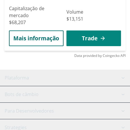
Capitalização de
Volume
mercado
$13,151
$68,207
Mais informação
Trade
Data provided by
Coingecko
API
Plataforma
Bot GRID
Status do sistema
Bots de câmbio
Bots DCA
Backtesting
Binance
BitMEX
Para Desenvolvedores
Signal Bot
Assistente de IA
Bitstamp
Kraken
API Reference
Strategies