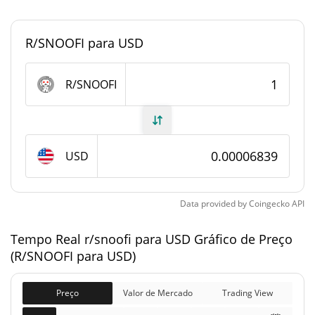
0.0000030022729%
Dominio de mercado
R/SNOOFI para USD
#6420
Posição de mercado
Fornecimento de r/snoofi
R/SNOOFI
Fornecimento em
1,000,000,000 R/SNOOFI
circulação
USD
1,000,000,000 R/SNOOFI
Fornecimento total
1,000,000,000 R/SNOOFI
Fornecimento máximo
Data provided by
Coingecko
API
Tempo Real r/snoofi para USD Gráfico de Preço
r/snoofi Capitalização de mercado
(R/SNOOFI para USD)
$68,390
Capitalização de
0.12%
mercado
Preço
Valor de Mercado
Trading View