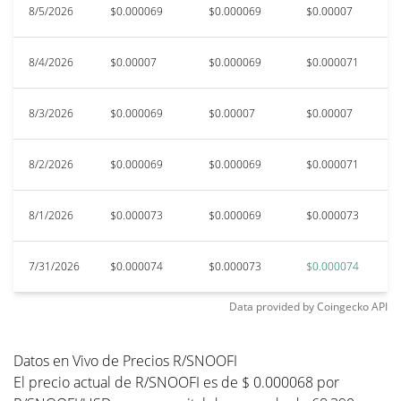
8/5/2026
$0.000069
$0.000069
$0.00007
$
8/4/2026
$0.00007
$0.000069
$0.000071
$
8/3/2026
$0.000069
$0.00007
$0.00007
$
8/2/2026
$0.000069
$0.000069
$0.000071
$
8/1/2026
$0.000073
$0.000069
$0.000073
$
7/31/2026
$0.000074
$0.000073
$0.000074
$
Data provided by
Coingecko
API
Datos en Vivo de Precios R/SNOOFI
El precio actual de R/SNOOFI es de $ 0.000068 por