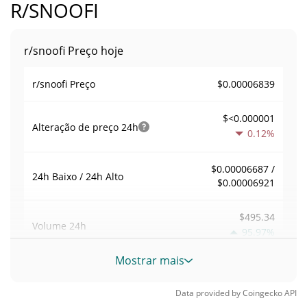
R/SNOOFI
r/snoofi Preço hoje
$0.00006839
r/snoofi Preço
$<0.000001
Alteração de preço
24h
0.12%
$0.00006687 /
24h Baixo / 24h Alto
$0.00006921
$495.34
Volume
24h
95.97%
Mostrar mais
Volume / Limite de
0.0072428718
mercado
Data provided by
Coingecko
API