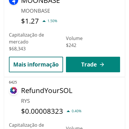
MOONBASE
MOONBASE
$
1.27
1.50%
Capitalização de
Volume
mercado
$242
$68,343
Mais informação
Trade
6425
RefundYourSOL
RYS
$
0.00008323
0.40%
Capitalização de
Volume