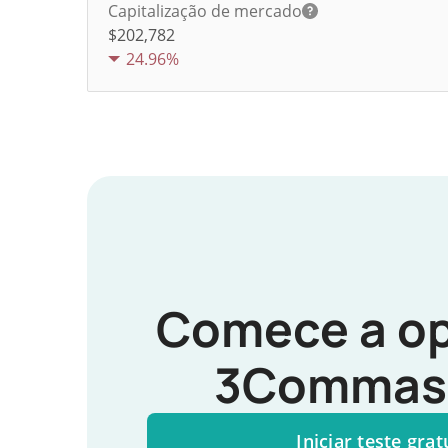
Capitalização de mercado
$202,782
24.96%
Comece a op
3Commas 
Iniciar teste grat