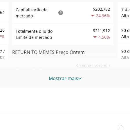
$202,782
7 di
Capitalização de
564
24.96%
Alta
mercado
726
30 d
$211,912
Totalmente diluído
7%
Alta
4.56%
Limite de mercado
90 d
7 /
RETURN TO MEMES Preço Ontem
002
Alta
$0.00023351239 /
Baixa / Alta de ontem
.42
$0.00023934555
52 S
Mostrar mais
3%
Sem
Abertura / Fecho de
$0.00023351239 /
$0.00023934555
Ontem
Máxi
328
tem
Jul 4
4.56%
A mudança de ontem
atrás
1%
$31,684.556
Volume de ontem
Baix
16