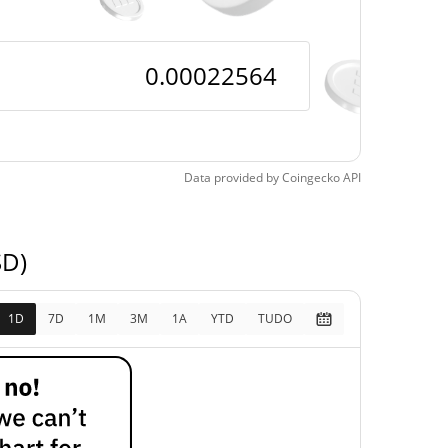
pos
714.49%
5, 2026 (1 meses atrás)
Data provided by
Coingecko
API
SD)
1D
7D
1M
3M
1A
YTD
TUDO