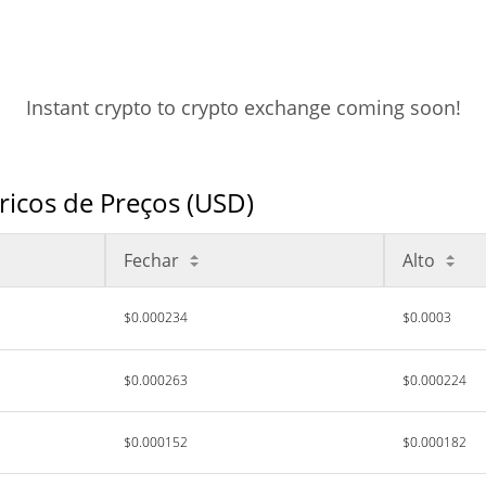
Instant crypto to crypto exchange coming soon!
cos de Preços (USD)
Fechar
Alto
$0.000234
$0.0003
$0.000263
$0.000224
$0.000152
$0.000182