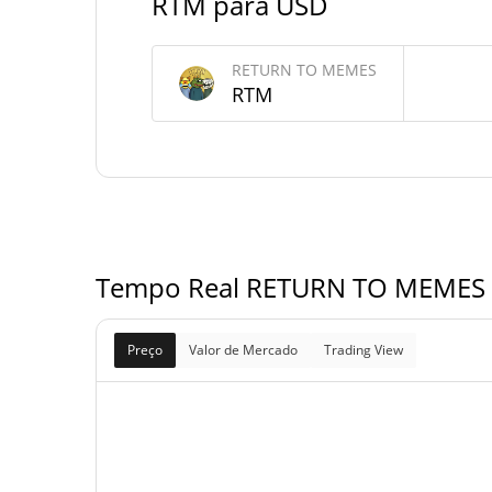
RTM para USD
Fornecimento de RETURN TO MEMES
RETURN TO MEMES
RTM
Fornecimento em
898,667,320.465 
circulação
939,127,993.826 
Fornecimento total
1,000,000,000 
Fornecimento máximo
Tempo Real RETURN TO MEMES p
Preço
Valor de Mercado
Trading View