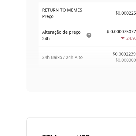
RETURN TO MEMES
$0.00022
Preço
$-0.00007507
Alteração de preço
24.9
24h
$0.0002239
24h Baixo / 24h Alto
$0.00030
$17,111
Volume
24h
16.6
Volume / Limite de
0.084383
mercado
0.000008901987
Dominio de mercado
#47
Posição de mercado