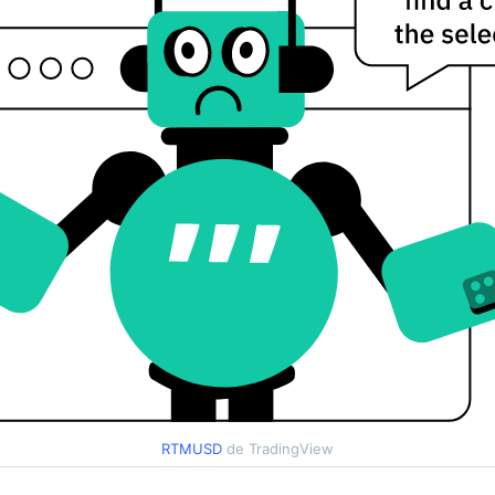
RTMUSD
de TradingView