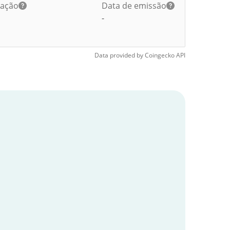
lação
Data de emissão
-
Data provided by
Coingecko
API