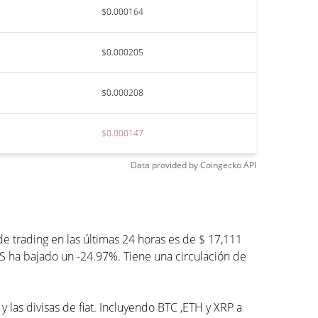
$0.000164
$0.000205
$0.000208
$0.000147
Data provided by
Coingecko
API
 trading en las últimas 24 horas es de $ 17,111
S ha bajado un -24.97%. Tiene una circulación de
las divisas de fiat. Incluyendo BTC ,ETH y XRP a