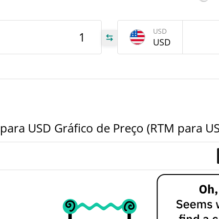
tem
Jun 2
USD
USD
RTM
RTM
RTM
ara USD Gráfico de Preço (RTM para U