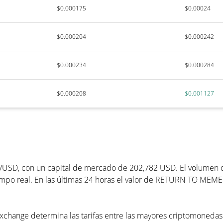
$0.000175
$0.00024
$0.000204
$0.000242
$0.000234
$0.000284
$0.000208
$0.001127
/USD, con un capital de mercado de 202,782 USD. El volumen de
mpo real. En las últimas 24 horas el valor de RETURN TO MEME
hange determina las tarifas entre las mayores criptomonedas y 