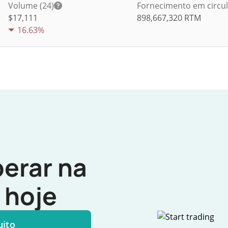
Volume (24)
Fornecimento em circu
$
17,111
898,667,320
RTM
16.63%
erar na
hoje
uito