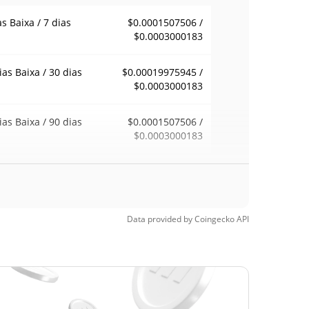
as Baixa / 7 dias
$0.0001507506 /
$0.0003000183
ias Baixa / 30 dias
$0.00019975945 /
$0.0003000183
ias Baixa / 90 dias
$0.0001507506 /
$0.0003000183
emana Baixa / 52
$0.00014675997 /
$0.0011270327
ana Alta
Data provided by
Coingecko
API
ma de todos os
$0.00481874
pos
95.32%
, 2026 (1 meses
)
a de todos os
$0.0000277