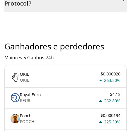
Protocol?
através de um bot de 3commas.
Você não deve esperar ficar rico com SAID Protocol ou com
qualquer outra nova tecnologia. É sempre importante estar
atento quando algo soa muito bom para ser verdade ou vai
contra os princípios econômicos básicos.
Ganhadores e perdedores
Maiores 5 Ganhos
24h
$0.000026
OKIE
OKIE
263.50%
$4.13
Royal Euro
REUR
262.80%
$0.000194
Pooch
POOCH
225.30%