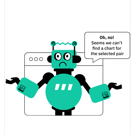
5.59%
Limite de mercado
SAID Protocol Preço Ontem
$0.00010576745 /
Baixa / Alta de ontem
$0.00011148643
Abertura / Fecho de
$0.00010576745 /
$0.00011148643
Ontem
5.64%
A mudança de ontem
$2,806.9268
Volume de ontem
Histórico do preço do SAID Protocol
$0.00010391709 /
7 dias Baixa / 7 dias Alta
$0.00018534083