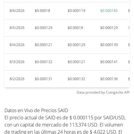
8/6/2026
$0.00018
$0.000119
$0.000185
$0.
8/5/2026
$0.000129
$0.00018
$0.000129
$0.
8/4/2026
$0.000121
$0.000129
$0.000139
$0.
8/3/2026
$0.000132
$0.000121
$0.000141
$0.
8/2/2026
$0.000131
$0.000132
$0.000136
$0.
Data provided by
Coingecko
API
Datos en Vivo de Precios SAID
El precio actual de SAID es de $ 0.000115 por SAID/USD,
con un capital de mercado de 113,374 USD. El volumen
de trading en las últimas 24 horas es de $ 4,022 USD. El