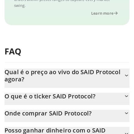
swing.
Learn more
FAQ
Qual é o preço ao vivo do SAID Protocol
agora?
O preço real do SAID Protocol ao USD agora é de $ 0.000115.
O que é o ticker SAID Protocol?
O SAID Protocol ticker é SAID
Onde comprar SAID Protocol?
Você pode comprar SAID Protocol em qualquer troca ou via
Posso ganhar dinheiro com o SAID
transferência p2p. E a melhor maneira de trocar SAID Protocol é