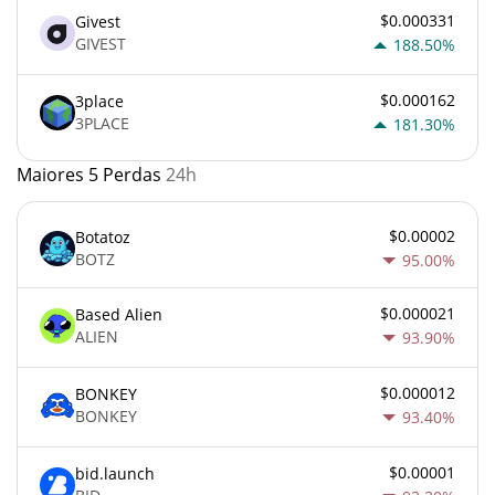
$0.000331
Givest
GIVEST
188.50%
$0.000162
3place
3PLACE
181.30%
Maiores 5 Perdas
24h
$0.00002
Botatoz
BOTZ
95.00%
$0.000021
Based Alien
ALIEN
93.90%
$0.000012
BONKEY
BONKEY
93.40%
$0.00001
bid.launch