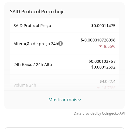
SAID Protocol Preço hoje
$0.00011475
SAID Protocol Preço
$-0.000010726098
Alteração de preço
24h
8.55%
$0.00010376 /
24h Baixo / 24h Alto
$0.00012692
$4,022.4
Volume
24h
14.73%
Mostrar mais
Volume / Limite de
0.035479034
mercado
Data provided by
Coingecko
API
0.0000049770388%
Dominio de mercado