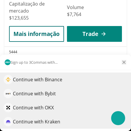
Capitalização de
Volume
mercado
$7,764
$123,655
Mais informação
Trade
5444
Xyzverse
Sign up to 3Commas with...
XYZ
$
0.00002015
Continue with Binance
Impulsione o crescimento do seu portfólio com IA
32.30%
QuantPilot é uma plataforma completa de estratégias onde
Continue with Bybit
Capitalização de
Volume
agentes autônomos criam, fazem backtest e otimizam suas
mercado
$1
estratégias e conduzem pesquisas de mercado
Continue with OKX
$123,541
Continue with Kraken
Experimente grátis
Mais informação
Trade