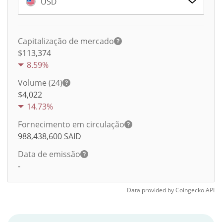
USD
Capitalização de mercado
$113,374
8.59%
Volume (24)
$
4,022
14.73%
Fornecimento em circulação
988,438,600
SAID
Data de emissão
-
Data provided by
Coingecko
API