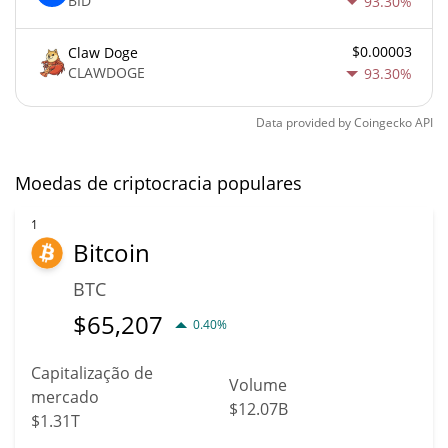
BID
93.30%
$0.00003
Claw Doge
CLAWDOGE
93.30%
Data provided by
Coingecko
API
Moedas de criptocracia populares
1
Bitcoin
BTC
$
65,207
0.40%
Capitalização de
Volume
mercado
$12.07B
$1.31T