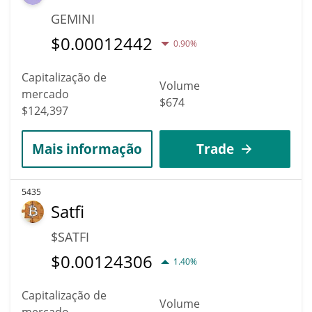
GEMINI
$
0.00012442
0.90%
Capitalização de
Volume
mercado
$674
$124,397
Mais informação
Trade
5435
Satfi
$SATFI
$
0.00124306
1.40%
Capitalização de
Volume
mercado