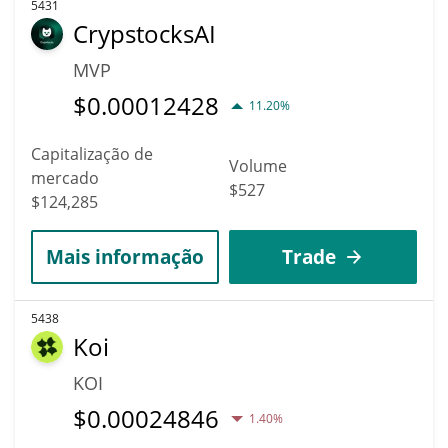
5431
CrypstocksAI
MVP
$
0.00012428
11.20%
Capitalização de
Volume
mercado
$527
$124,285
Mais informação
Trade
5438
Koi
KOI
$
0.00024846
1.40%