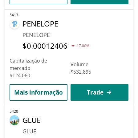
5413
PENELOPE
PENELOPE
$
0.00012406
17.00%
Capitalização de
Volume
mercado
$532,895
$124,060
Mais informação
Trade
5420
GLUE
GLUE