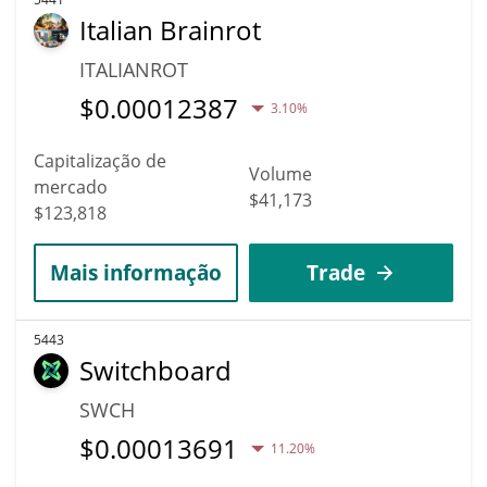
Italian Brainrot
ITALIANROT
$
0.00012387
3.10%
Capitalização de
Volume
mercado
$41,173
$123,818
Mais informação
Trade
5443
Switchboard
SWCH
$
0.00013691
11.20%