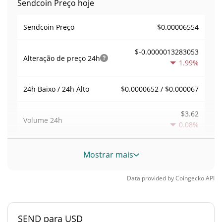
Sendcoin Preço hoje
$0.00006554
Sendcoin Preço
$-0.0000013283053
Alteração de preço
24h
1.99%
$0.0000652 / $0.000067
24h Baixo / 24h Alto
$3.62
Volume
24h
0.08%
Volume / Limite de
Mostrar mais
0.000055230074
mercado
Data provided by
Coingecko
API
0.000002884744%
Dominio de mercado
#6465
Posição de mercado
SEND para USD