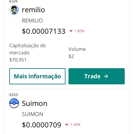
6326
remilio
REMILIO
$
0.00007133
1.80%
Capitalização de
Volume
mercado
$2
$70,951
Mais informação
Trade
6333
Suimon
SUIMON
$
0.0000709
1.40%