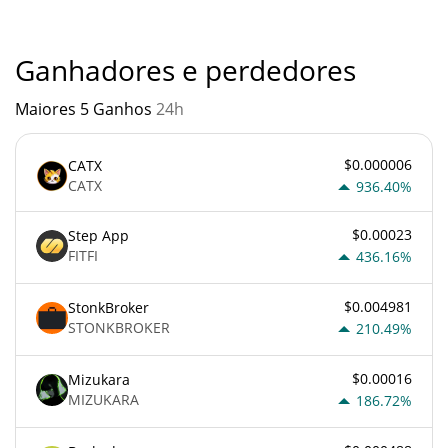
quando algo soa muito bom para ser verdade ou vai contra os
princípios econômicos básicos.
Ganhadores e perdedores
Maiores 5 Ganhos
24h
$0.000006
CATX
CATX
936.40%
$0.00023
Step App
FITFI
436.16%
$0.004981
StonkBroker
STONKBROKER
210.49%
$0.00016
Mizukara
MIZUKARA
186.72%