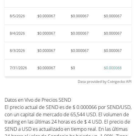
8/5/2026
$0.000067
$0.000067
$0.000067
$
8/4/2026
$0.000067
$0.000067
$0.000067
$
8/3/2026
$0.000067
$0.000067
$0.000067
$
7/31/2026
$0.000067
$0
$0.000068
$
Data provided by
Coingecko
API
Datos en Vivo de Precios SEND
El precio actual de SEND es de $ 0.000066 por SEND/USD,
con un capital de mercado de 65,544 USD. El volumen de
trading en las últimas 24 horas es de $ 4 USD. El precio de
SEND a USD es actualizado en tiempo real. En las últimas