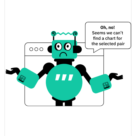
Sendcoin Preço Ontem
$0.000065456595 /
Baixa / Alta de ontem
$0.000065509419
Abertura / Fecho de
$0.000065456595 /
$0.000065509419
Ontem
0.09%
A mudança de ontem
$3.6153573
Volume de ontem
Histórico do preço do Sendcoin
$0.000065456595 /
7 dias Baixa / 7 dias Alta
$0.000067548031
30 dias Baixa / 30 dias
$0.000065456595 /
$0.000067185285
Alta