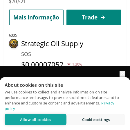
$70,521
Mais informação
Trade
6335
Strategic Oil Supply
SOS
$
0.00007052
1.30%
Capitalização de
Impulsione o crescimento do seu portfólio com IA
Volume
About cookies on this site
mercado
$46
$70,516
QuantPilot é uma plataforma completa de estratégias onde
We use cookies to collect and analyse information on site
performance and usage, to provide social media features and to
agentes autônomos criam, fazem backtest e otimizam suas
enhance and customise content and advertisements.
Privacy
estratégias e conduzem pesquisas de mercado
Mais informação
Trade
policy
Allow all cookies
Cookie settings
Experimente grátis
6337