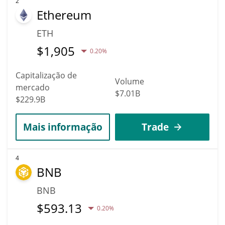
2
Ethereum
ETH
$
1,905
0.20%
Capitalização de
Volume
mercado
$7.01B
$229.9B
Mais informação
Trade
4
BNB
BNB
$
593.13
0.20%