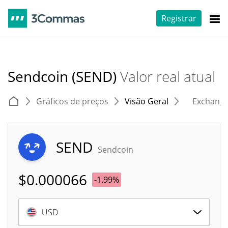
Registrar
Sendcoin (SEND)
Valor real atual
Gráficos de preços
Visão Geral
Exchang
SEND
Sendcoin
$
0.000066
-1.99%
USD