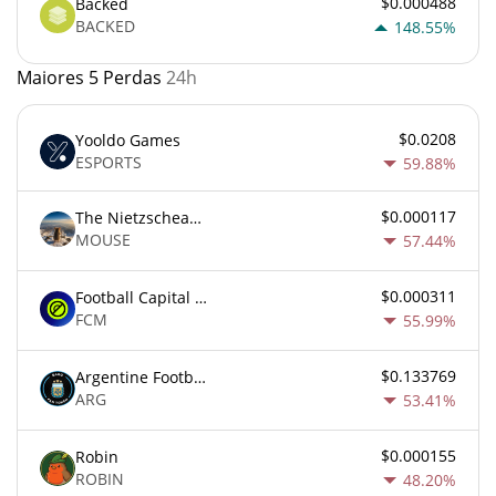
$0.000488
Backed
BACKED
148.55%
Maiores 5 Perdas
24h
$0.0208
Yooldo Games
ESPORTS
59.88%
$0.000117
The Nietzschean Mouse
MOUSE
57.44%
$0.000311
Football Capital Markets
FCM
55.99%
$0.133769
Argentine Football Association Fan Token
ARG
53.41%
$0.000155
Robin
ROBIN
48.20%