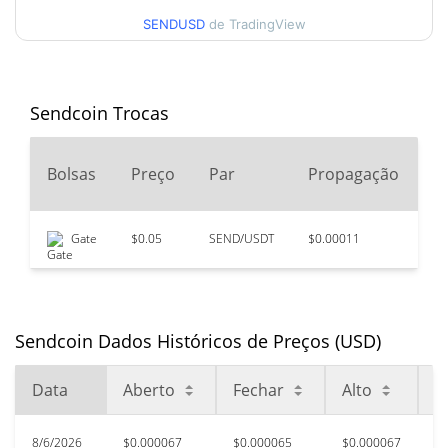
SENDUSD
de TradingView
90 dias Baixa / 90 dias
$0.000065456595 /
$0.000067340981
Alta
52 Semana Baixa / 52
$0.000065456595 /
Sendcoin Trocas
$0.000067548031
Semana Alta
2
Bolsas
Preço
Par
Propagação
Máxima de todos os
V
$0.162592
tempos
99.96%
Dec 20, 2024 (1 anos atrás)
Gate
$0.05
SEND/USDT
$0.00011
$2
$0.00001964
Baixa de todos os tempos
233.76%
Feb 5, 2026 (6 meses atrás)
Sendcoin Dados Históricos de Preços (USD)
Data
Aberto
Fechar
Alto
B
8/6/2026
$0.000067
$0.000065
$0.000067
$