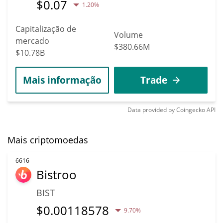
$
0.07
1.20%
Capitalização de
Volume
mercado
$380.66M
$10.78B
Mais informação
Trade
Data provided by
Coingecko
API
Mais criptomoedas
6616
Bistroo
BIST
$
0.00118578
9.70%