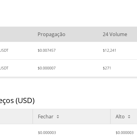
Propagação
24 Volume
USDT
$0.007457
$12,241
USDT
$0.000007
$271
reços (USD)
Fechar
Alto
$0.000003
$0.000003