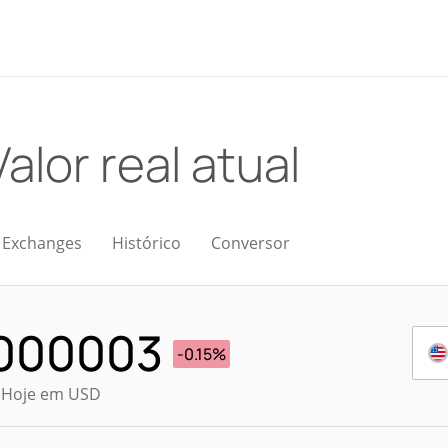
Valor real atual
Exchanges
Histórico
Conversor
000003
-0.15%
l Hoje em USD