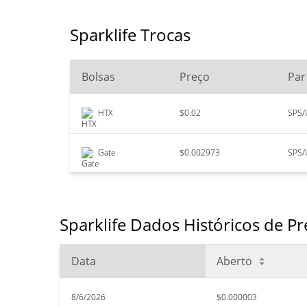
Sparklife Trocas
Bolsas
Preço
Par
HTX
$0.02
SPS/
Gate
$0.002973
SPS/
Sparklife Dados Históricos de P
Data
Aberto
8/6/2026
$0.000003