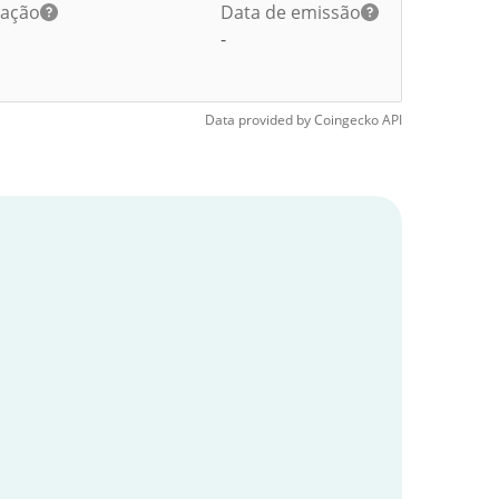
lação
Data de emissão
-
Data provided by
Coingecko
API