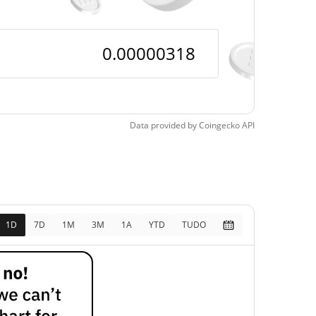
0, 2026 (5 meses atrás)
Data provided by
Coingecko
API
1D
7D
1M
3M
1A
YTD
TUDO