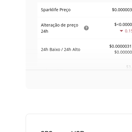
$0.00000
Sparklife Preço
$<0.000
Alteração de preço
0.1
24h
$0.0000031
24h Baixo / 24h Alto
$0.0000
$3
Volume
24h
0.0
Volume / Limite de
0.00011818
mercado
0.000001135870
Dominio de mercado
#82
Posição de mercado