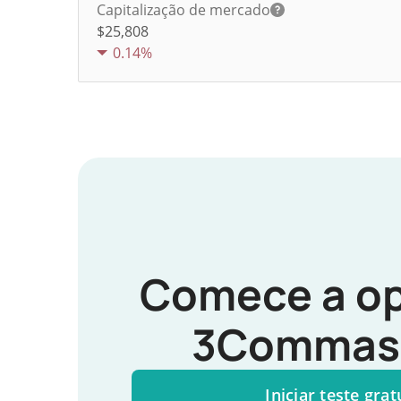
Capitalização de mercado
$25,808
0.14%
Comece a op
3Commas 
Iniciar teste grat