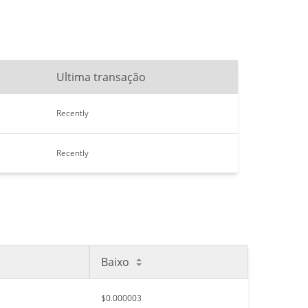
Ultima transação
Recently
Recently
Baixo
$0.000003