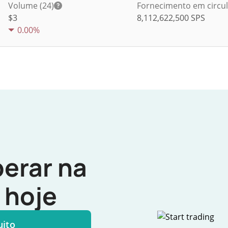
Volume (24)
Fornecimento em circu
$
3
8,112,622,500
SPS
0.00%
erar na
hoje
uito