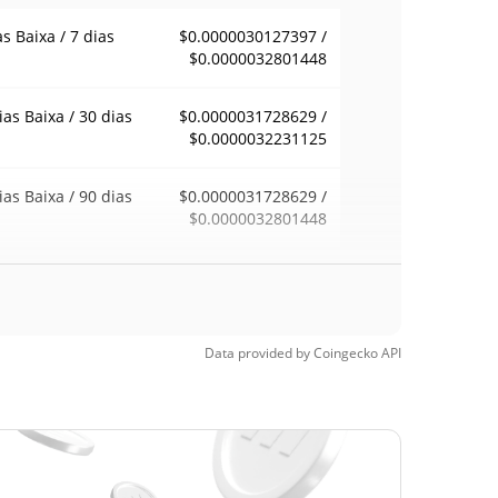
as Baixa / 7 dias
$0.0000030127397 /
$0.0000032801448
ias Baixa / 30 dias
$0.0000031728629 /
$0.0000032231125
ias Baixa / 90 dias
$0.0000031728629 /
$0.0000032801448
emana Baixa / 52
$0.0000029589049 /
$0.0000032801448
ana Alta
Data provided by
Coingecko
API
ma de todos os
$0.00088533
pos
99.64%
, 2025 (1 anos atrás)
a de todos os
$0.00000116
pos
174.88%