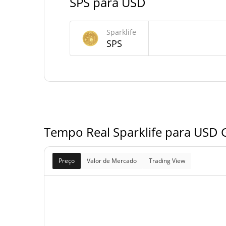
SPS para USD
Fornecimento de Sparklife
Sparklife
Fornecimento em
SPS
8,112,622,485.806 
circulação
10,000,000,000 
Fornecimento total
10,000,000,000 
Fornecimento máximo
Tempo Real Sparklife para USD G
Preço
Valor de Mercado
Trading View