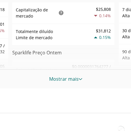
$25,808
318
7 di
Capitalização de
0.14%
Alta
mercado
001
5%
30 d
$31,812
Totalmente diluído
Alta
0.15%
Limite de mercado
7 /
032
90 d
Sparklife Preço Ontem
Alta
.05
$0.0000031764277 /
Baixa / Alta de ontem
$0.0000031764534
0%
52 S
Mostrar mais
Sem
Abertura / Fecho de
$0.0000031764277 /
041
$0.0000031764534
Ontem
Máxi
tem
Jan 6
0.11%
A mudança de ontem
2%
Baix
08
$3.044212
Volume de ontem
tem