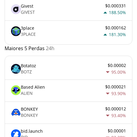
$0.000331
Givest
GIVEST
188.50%
$0.000162
3place
3PLACE
181.30%
Maiores 5 Perdas
24h
$0.00002
Botatoz
BOTZ
95.00%
$0.000021
Based Alien
ALIEN
93.90%
$0.000012
BONKEY
BONKEY
93.40%
$0.00001
bid.launch