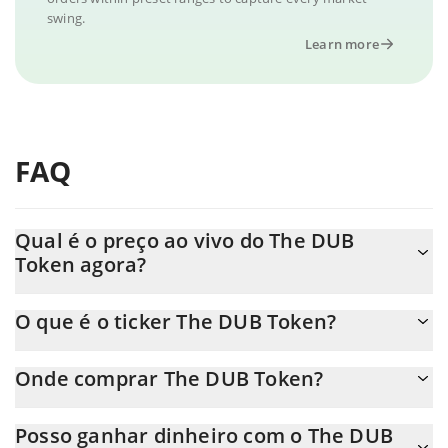
swing.
Learn more
FAQ
Qual é o preço ao vivo do The DUB
Token agora?
O preço real do The DUB Token ao USD agora é de $ 0.000036.
O que é o ticker The DUB Token?
O The DUB Token ticker é DUB
Onde comprar The DUB Token?
Você pode comprar The DUB Token em qualquer troca ou via
Posso ganhar dinheiro com o The DUB
transferência p2p. E a melhor maneira de trocar The DUB Token