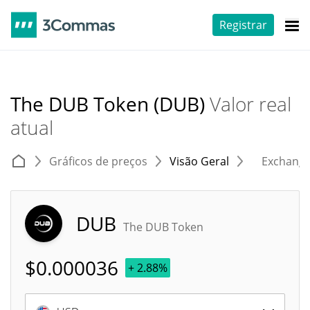
Registrar
The DUB Token (DUB)
Valor real
atual
Gráficos de preços
Visão Geral
Exchang
DUB
The DUB Token
$
0.000036
+ 2.88%