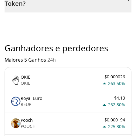
Token?
é através de um bot de 3commas.
Você não deve esperar ficar rico com The DUB Token ou com
qualquer outra nova tecnologia. É sempre importante estar
atento quando algo soa muito bom para ser verdade ou vai
contra os princípios econômicos básicos.
Ganhadores e perdedores
Maiores 5 Ganhos
24h
$0.000026
OKIE
OKIE
263.50%
$4.13
Royal Euro
REUR
262.80%
$0.000194
Pooch
POOCH
225.30%