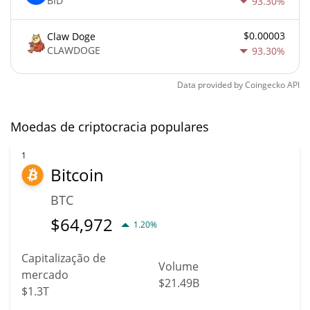
BID
93.30%
$0.00003
Claw Doge
CLAWDOGE
93.30%
Data provided by
Coingecko
API
Moedas de criptocracia populares
1
Bitcoin
BTC
$
64,972
1.20%
Capitalização de
Volume
mercado
$21.49B
$1.3T