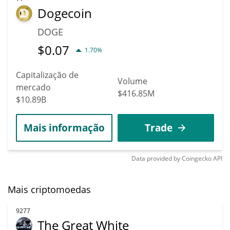
Dogecoin
DOGE
$
0.07
1.70%
Capitalização de
Volume
mercado
$416.85M
$10.89B
Mais informação
Trade
Data provided by
Coingecko
API
Mais criptomoedas
9277
The Great White