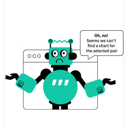
0.14%
Limite de mercado
The DUB Token Preço Ontem
$0.000036523132 /
Baixa / Alta de ontem
$0.000036523778
Abertura / Fecho de
$0.000036523132 /
$0.000036523778
Ontem
0.15%
A mudança de ontem
$315.7976
Volume de ontem
Histórico do preço do The DUB Token
$0.000032116878 /
7 dias Baixa / 7 dias Alta
$0.000047526687