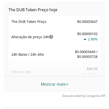
The DUB Token Preço hoje
$0.00003647
The DUB Token Preço
$0.00000102
Alteração de preço
24h
2.88%
$0.00003449 /
24h Baixo / 24h Alto
$0.00003728
$46.08
Volume
24h
0.00%
Mostrar mais
Volume / Limite de
0.0031729987
mercado
Data provided by
Coingecko
API
<0.000001%
Dominio de mercado