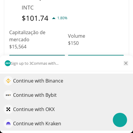
INTC
$
101.74
1.80%
Capitalização de
Volume
mercado
$150
$15,564
Mais informação
Trade
Sign up to 3Commas with...
Continue with Binance
9286
Impulsione o crescimento do seu portfólio com IA
Kabosu on SOL
QuantPilot é uma plataforma completa de estratégias onde
Continue with Bybit
KABOSU
agentes autônomos criam, fazem backtest e otimizam suas
estratégias e conduzem pesquisas de mercado
$
0.00001556
Continue with OKX
4.80%
Continue with Kraken
Experimente grátis
Capitalização de
Volume
mercado