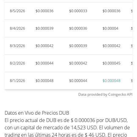
8/5/2026
$0.000036
$0.000033
$0.000036
$0.
8/4/2026
$0.000039
$0.000036
$0.00004
$0.
8/3/2026
$0.000042
$0.000039
$0.000042
$0.
8/2/2026
$0.000044
$0.000042
$0.000045
$0.
8/1/2026
$0.000048
$0.000044
$0.000048
$0.
Data provided by
Coingecko
API
Datos en Vivo de Precios DUB
El precio actual de DUB es de $ 0.000036 por DUB/USD,
con un capital de mercado de 14,523 USD. El volumen de
trading en las últimas 24 horas es de $ 46 USD. El precio