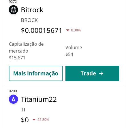
9272
Bitrock
BROCK
$
0.00015671
0.30%
Capitalização de
Volume
mercado
$54
$15,671
Mais informação
Trade
9299
Titanium22
TI
$
0
22.80%