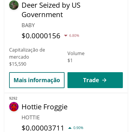
Deer Seized by US
Government
BABY
$
0.0000156
6.80%
Capitalização de
Volume
mercado
$1
$15,590
Mais informação
Trade
9292
Hottie Froggie
HOTTIE
$
0.00003711
0.90%