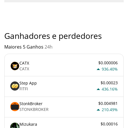
Você não deve esperar ficar rico com What’s your lore ou com
qualquer outra nova tecnologia. É sempre importante estar
atento quando algo soa muito bom para ser verdade ou vai
contra os princípios econômicos básicos.
Ganhadores e perdedores
Maiores 5 Ganhos
24h
$0.000006
CATX
CATX
936.40%
$0.00023
Step App
FITFI
436.16%
$0.004981
StonkBroker
STONKBROKER
210.49%
$0.00016
Mizukara