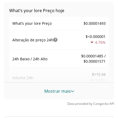
What’s your lore Preço hoje
$0.00001493
What’s your lore Preço
$<0.000001
Alteração de preço
24h
4.76%
$0.00001485 /
24h Baixo / 24h Alto
$0.00001571
$115.94
Volume
24h
0.08%
Mostrar mais
Volume / Limite de
0.0080303371
mercado
Data provided by
Coingecko
API
<0.000001%
Dominio de mercado