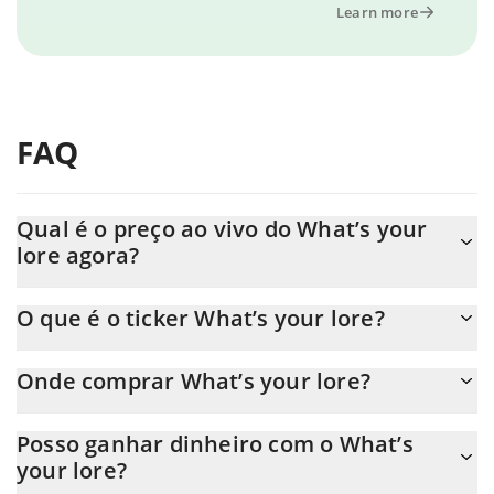
Learn more
FAQ
Qual é o preço ao vivo do What’s your
lore agora?
O preço real do What’s your lore ao USD agora é de $ 0.000015.
O que é o ticker What’s your lore?
O What’s your lore ticker é LORE
Onde comprar What’s your lore?
Você pode comprar What’s your lore em qualquer troca ou via
Posso ganhar dinheiro com o What’s
transferência p2p. E a melhor maneira de trocar What’s your lore
your lore?
é através de um bot de 3commas.