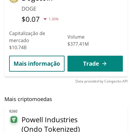
DOGE
$
0.07
1.30%
Capitalização de
Volume
mercado
$377.41M
$10.74B
Mais informação
Trade
Data provided by
Coingecko
API
Mais criptomoedas
9260
Powell Industries
(Ondo Tokenized)