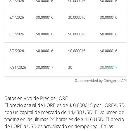
8/5/2026
$0.000016
$0.000016
$0.000016
$
8/4/2026
$0.000016
$0.000016
$0.000016
$
8/3/2026
$0.000016
$0.000016
$0.000016
$
8/2/2026
$0.000016
$0.000016
$0.000016
$
7/31/2026
$0.000017
$0
$0.000017
$
Data provided by
Coingecko
API
Datos en Vivo de Precios LORE
El precio actual de LORE es de $ 0.000015 por LORE/USD,
con un capital de mercado de 14,438 USD. El volumen de
trading en las últimas 24 horas es de $ 116 USD. El precio
de LORE a USD es actualizado en tiempo real. En las