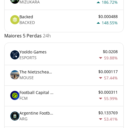
MIZUKARA
186.72%
$0.000488
Backed
BACKED
148.55%
Maiores 5 Perdas
24h
$0.0208
Yooldo Games
ESPORTS
59.88%
$0.000117
The Nietzschean Mouse
MOUSE
57.44%
$0.000311
Football Capital Markets
FCM
55.99%
$0.133769
Argentine Football Association Fan Token
ARG
53.41%