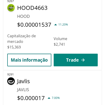
9267
HOOD4663
HOOD
$
0.00001537
11.20%
Capitalização de
Volume
mercado
$2,741
$15,369
Mais informação
Trade
9291
Javlis
JAVLIS
$
0.000017
7.00%