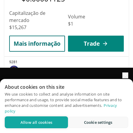
Capitalização de
Volume
mercado
$1
$15,267
Mais informação
Trade
9281
Elons Gamertag
RANDOM9
Impulsione o crescimento do seu portfólio com IA
About cookies on this site
$
0.00001558
4.20%
QuantPilot é uma plataforma completa de estratégias onde
We use cookies to collect and analyse information on site
performance and usage, to provide social media features and to
agentes autônomos criam, fazem backtest e otimizam suas
Capitalização de
enhance and customise content and advertisements.
Privacy
estratégias e conduzem pesquisas de mercado
Volume
policy
mercado
$641
$15,263
Allow all cookies
Cookie settings
Experimente grátis