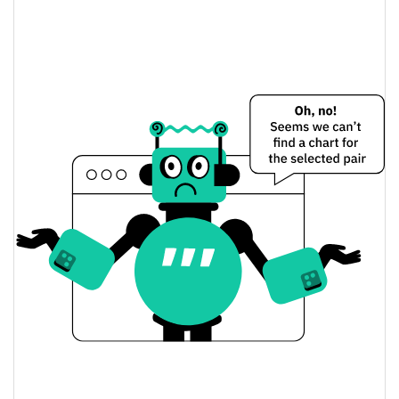
0.11%
Limite de mercado
What’s your lore Preço Ontem
$0.000014908895 /
Baixa / Alta de ontem
$0.000014920926
Abertura / Fecho de
$0.000014908895 /
$0.000014920926
Ontem
0.10%
A mudança de ontem
$115.77353
Volume de ontem
Histórico do preço do What’s your lore
$0.000014908895 /
7 dias Baixa / 7 dias Alta
$0.000016653689