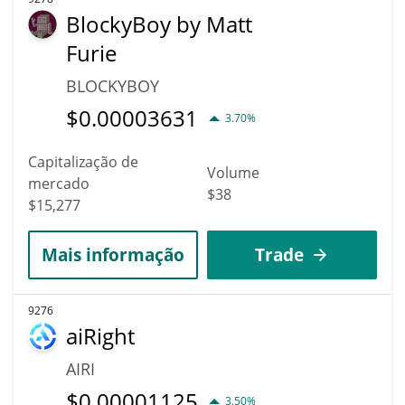
BlockyBoy by Matt
Furie
BLOCKYBOY
$
0.00003631
3.70%
Capitalização de
Volume
mercado
$38
$15,277
Mais informação
Trade
9276
aiRight
AIRI
$
0.00001125
3.50%