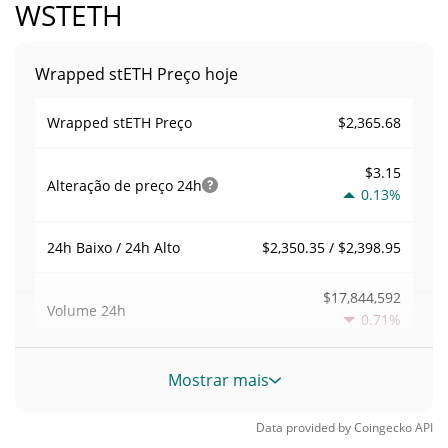
WSTETH
Wrapped stETH Preço hoje
$2,365.68
Wrapped stETH Preço
$3.15
Alteração de preço
24h
0.13%
$2,350.35 / $2,398.95
24h Baixo / 24h Alto
$17,844,592
Volume
24h
0.71%
Volume / Limite de
Mostrar mais
0.0020437319
mercado
Data provided by
Coingecko
API
0.38330126%
Dominio de mercado