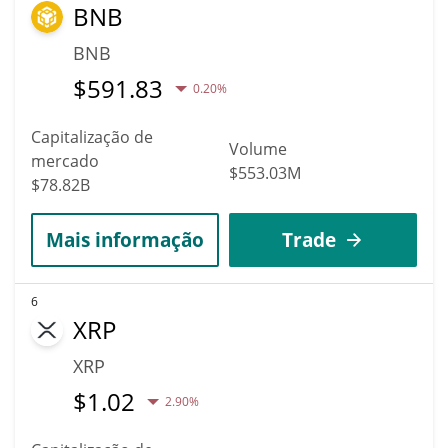
BNB
BNB
$
591.83
0.20%
Capitalização de
Volume
mercado
$553.03M
$78.82B
Mais informação
Trade
6
XRP
XRP
$
1.02
2.90%