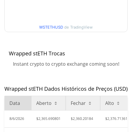
$2,352.5335 / $2,376.7136
Alta
90 dias Baixa / 90 dias
$2,276.8844 / $2,376.7136
Alta
WSTETHUSD
de TradingView
52 Semana Baixa / 52
$2,275.1214 / $2,379.6905
Semana Alta
Wrapped stETH Trocas
Máxima de todos os
Instant crypto to crypto exchange coming soon!
$7,256.02
tempos
67.40%
May 13, 2022 (4 anos atrás)
Wrapped stETH Dados Históricos de Preços (USD)
$558.54
Baixa de todos os tempos
323.55%
May 12, 2022 (4 anos atrás)
Data
Aberto
Fechar
Alto
8/6/2026
$2,365.690801
$2,360.20184
$2,376.713611