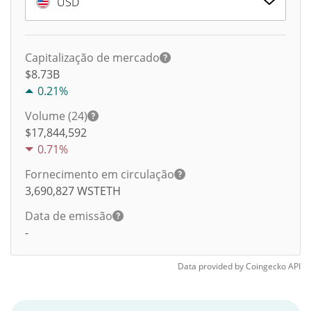
USD
Capitalização de mercado
$8.73B
0.21%
Volume (24)
$
17,844,592
0.71%
Fornecimento em circulação
3,690,827
WSTETH
Data de emissão
-
Data provided by
Coingecko
API