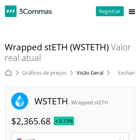
Registrar
Wrapped stETH (WSTETH)
Valor
real atual
Gráficos de preços
Visão Geral
Exchang
WSTETH
Wrapped stETH
$
2,365.68
+ 0.13%