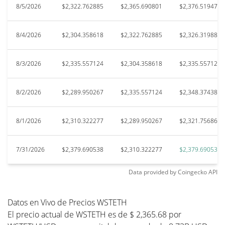
8/5/2026
$2,322.762885
$2,365.690801
$2,376.519472
8/4/2026
$2,304.358618
$2,322.762885
$2,326.319883
8/3/2026
$2,335.557124
$2,304.358618
$2,335.557124
8/2/2026
$2,289.950267
$2,335.557124
$2,348.374387
8/1/2026
$2,310.322277
$2,289.950267
$2,321.756869
7/31/2026
$2,379.690538
$2,310.322277
$2,379.690538
Data provided by
Coingecko
API
Datos en Vivo de Precios WSTETH
El precio actual de WSTETH es de $ 2,365.68 por