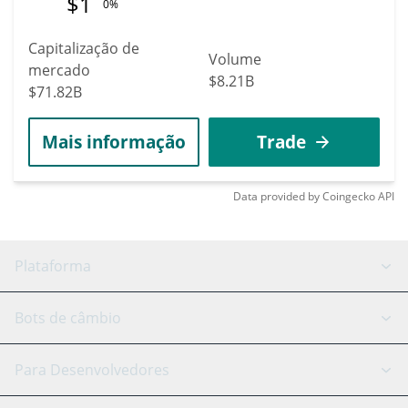
$
1
0%
Capitalização de
Volume
mercado
$8.21B
$71.82B
Mais informação
Trade
Data provided by
Coingecko
API
Plataforma
Bot GRID
Status do sistema
Bots de câmbio
Bots DCA
Backtesting
Binance
BitMEX
Para Desenvolvedores
Signal Bot
Assistente de IA