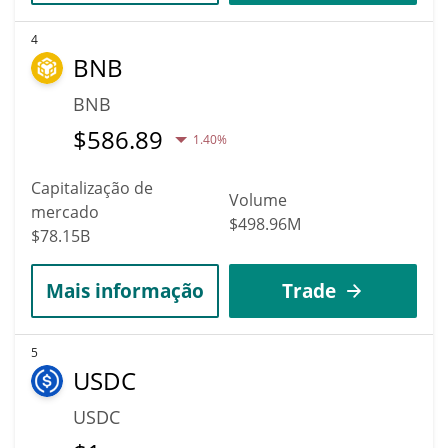
4
BNB
BNB
$
586.89
1.40%
Capitalização de
Volume
mercado
$498.96M
$78.15B
Mais informação
Trade
5
USDC
USDC