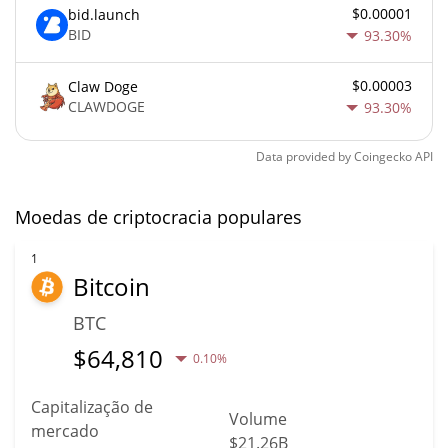
$0.00001
bid.launch
BID
93.30%
$0.00003
Claw Doge
CLAWDOGE
93.30%
Data provided by
Coingecko
API
Moedas de criptocracia populares
1
Bitcoin
BTC
$
64,810
0.10%
Capitalização de
Volume
mercado
$21.26B