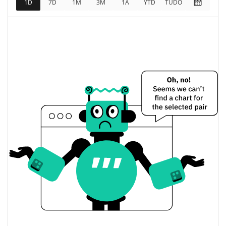
1D
7D
1M
3M
1A
YTD
TUDO
0.20%
Limite de mercado
Wrapped stETH Preço Ontem
$2,360.2018 / $2,361.7943
Baixa / Alta de ontem
Abertura / Fecho de
$2,360.2018 / $2,361.7943
Ontem
0.20%
A mudança de ontem
$6,175,127.6
Volume de ontem
Histórico do preço do Wrapped stETH
$2,275.1214 / $2,393.6134
7 dias Baixa / 7 dias Alta
30 dias Baixa / 30 dias