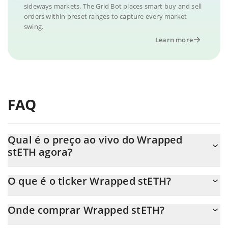
sideways markets. The Grid Bot places smart buy and sell
orders within preset ranges to capture every market
swing.
Learn more
FAQ
Qual é o preço ao vivo do Wrapped
stETH agora?
O preço real do Wrapped stETH ao USD agora é de $ 2,365.68.
O que é o ticker Wrapped stETH?
O Wrapped stETH ticker é WSTETH
Onde comprar Wrapped stETH?