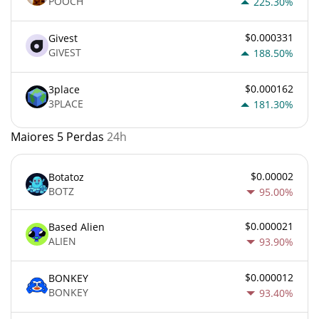
POOCH
225.30%
$0.000331
Givest
GIVEST
188.50%
$0.000162
3place
3PLACE
181.30%
Maiores 5 Perdas
24h
$0.00002
Botatoz
BOTZ
95.00%
$0.000021
Based Alien
ALIEN
93.90%
$0.000012
BONKEY
BONKEY
93.40%