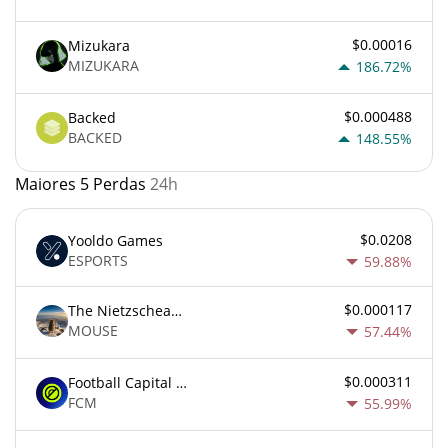
$0.00016
Mizukara
MIZUKARA
186.72%
$0.000488
Backed
BACKED
148.55%
Maiores 5 Perdas
24h
$0.0208
Yooldo Games
ESPORTS
59.88%
$0.000117
The Nietzschean Mouse
MOUSE
57.44%
$0.000311
Football Capital Markets
FCM
55.99%