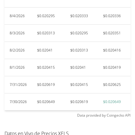
8/4/2026
$0.020295
$0.020333
$0.020336
$
8/3/2026
$0.020313
$0.020295
$0.020351
$
8/2/2026
$0.02041
$0.020313
$0.020416
$
8/1/2026
$0.020415
$0.02041
$0.020419
$
7/31/2026
$0.020619
$0.020415
$0.020625
$
7/30/2026
$0.020649
$0.020619
$0.020649
$
Data provided by
Coingecko
API
Datos en Vivo de Precios XELS