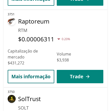
3751
Raptoreum
RTM
$
0.00006311
0.20%
Capitalização de
Volume
mercado
$3,938
$431,272
Mais informação
Trade
3750
SolTrust
SOLT