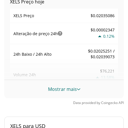
XELS Preço hoje
$0.02035086
XELS Preço
$0.00002347
Alteração de preço
24h
0.12%
$0.02025251 /
24h Baixo / 24h Alto
$0.02039073
$76,221
Volume
24h
13.58%
Mostrar mais
Volume / Limite de
0.17833812
mercado
Data provided by
Coingecko
API
0.000018810693%
Dominio de mercado
XELS para USD
#3840
Posição de mercado