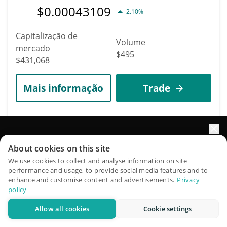
$
0.00043109
2.10%
Capitalização de
Volume
mercado
$495
$431,068
Mais informação
Trade
3748
Dexter AI
Impulsione o crescimento do seu portfólio com IA
About cookies on this site
DEXTER
QuantPilot é uma plataforma completa de estratégias onde
We use cookies to collect and analyse information on site
$
0.00043029
9.80%
performance and usage, to provide social media features and to
agentes autônomos criam, fazem backtest e otimizam suas
enhance and customise content and advertisements.
Privacy
estratégias e conduzem pesquisas de mercado
policy
Capitalização de
Volume
mercado
Allow all cookies
Cookie settings
Experimente grátis
$48,213
$430,740