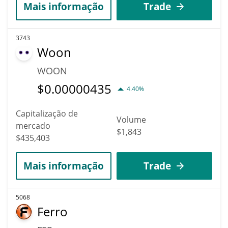
Mais informação
Trade
3743
Woon
WOON
$
0.00000435
4.40%
Capitalização de
Volume
mercado
$1,843
$435,403
Mais informação
Trade
5068
Ferro