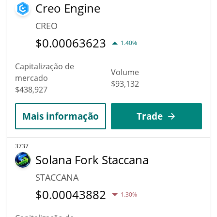
Creo Engine
CREO
$
0.00063623
1.40%
Capitalização de
Volume
mercado
$93,132
$438,927
Mais informação
Trade
3737
Solana Fork Staccana
STACCANA
$
0.00043882
1.30%