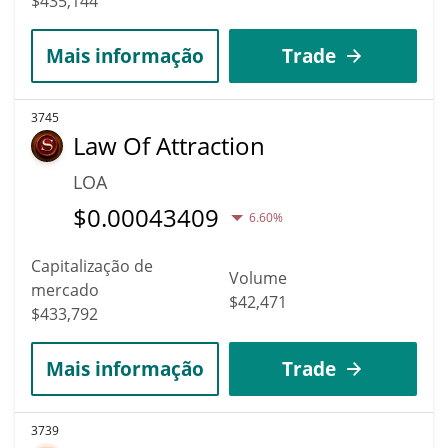
$435,144
Mais informação
Trade
3745
Law Of Attraction
LOA
$
0.00043409
6.60%
Capitalização de
Volume
mercado
$42,471
$433,792
Mais informação
Trade
3739