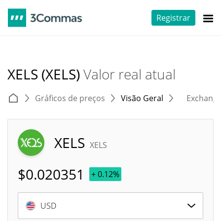
Registrar
XELS (XELS)
Valor real atual
Gráficos de preços
Visão Geral
Exchang
XELS
XELS
$
0.020351
+ 0.12%
USD