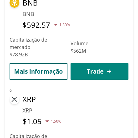
BNB
BNB
$
592.57
1.30%
Capitalização de
Volume
mercado
$562M
$78.92B
Mais informação
Trade
6
XRP
XRP
$
1.05
1.50%
Capitalização de