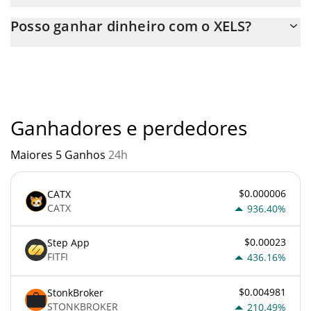
Você pode comprar XELS em qualquer troca ou via transferência
Posso ganhar dinheiro com o XELS?
p2p. E a melhor maneira de trocar XELS é através de um bot de
3commas.
Você não deve esperar ficar rico com XELS ou com qualquer
outra nova tecnologia. É sempre importante estar atento
quando algo soa muito bom para ser verdade ou vai contra os
princípios econômicos básicos.
Ganhadores e perdedores
Maiores 5 Ganhos
24h
$0.000006
CATX
CATX
936.40%
$0.00023
Step App
FITFI
436.16%
$0.004981
StonkBroker
STONKBROKER
210.49%