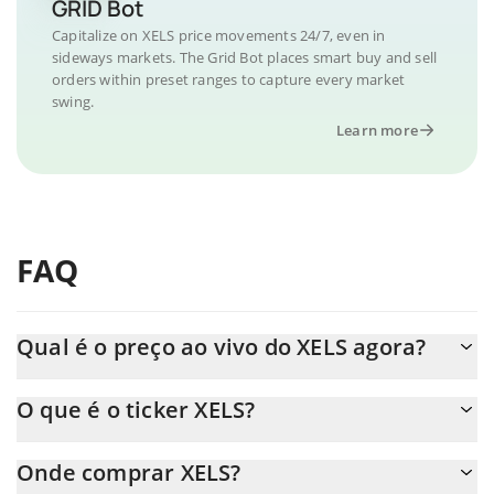
GRID Bot
Capitalize on XELS price movements 24/7, even in
sideways markets. The Grid Bot places smart buy and sell
orders within preset ranges to capture every market
swing.
Learn more
FAQ
Qual é o preço ao vivo do XELS agora?
O preço real do XELS ao USD agora é de $ 0.020351.
O que é o ticker XELS?
O XELS ticker é XELS
Onde comprar XELS?