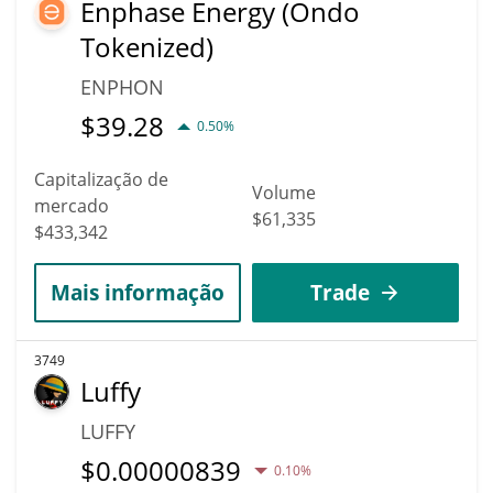
Enphase Energy (Ondo
Tokenized)
ENPHON
$
39.28
0.50%
Capitalização de
Volume
mercado
$61,335
$433,342
Mais informação
Trade
3749
Luffy
LUFFY
$
0.00000839
0.10%