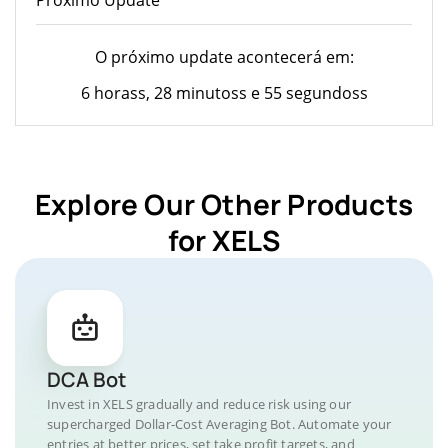
O próximo update acontecerá em:
6 horass, 28 minutoss e 55 segundoss
Explore Our Other Products
for XELS
DCA Bot
Invest in XELS gradually and reduce risk using our
supercharged Dollar-Cost Averaging Bot. Automate your
entries at better prices, set take profit targets, and