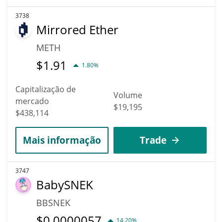
3738
Mirrored Ether
METH
$
1.91
1.80%
Capitalização de
Volume
mercado
$19,195
$438,114
Mais informação
Trade
3747
BabySNEK
BBSNEK
$
0.0000057
14.20%