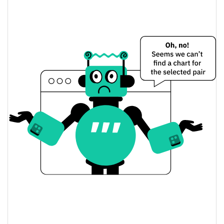
XELS Preço Ontem
$0.020316391 /
Baixa / Alta de ontem
$0.020318957
Abertura / Fecho de
$0.020316391 /
$0.020318957
Ontem
0.16%
A mudança de ontem
$68,825.957
Volume de ontem
Histórico do preço do XELS
$0.020290393 /
7 dias Baixa / 7 dias Alta
$0.020633155
30 dias Baixa / 30 dias
$0.020294757 /