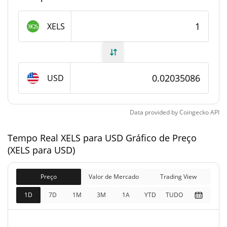
Fornecimento de XELS
XELS
Fornecimento em
19,588,304.61 XELS
circulação
USD
21,000,000 XELS
Fornecimento total
21,000,000 XELS
Fornecimento máximo
Data provided by
Coingecko
API
Tempo Real XELS para USD Gráfico de Preço
XELS Capitalização de mercado
(XELS para USD)
$427,396
Capitalização de
0.12%
mercado
Preço
Valor de Mercado
Trading View
1D
7D
1M
3M
1A
YTD
TUDO
$427,396
Totalmente diluído
0.17%
Limite de mercado