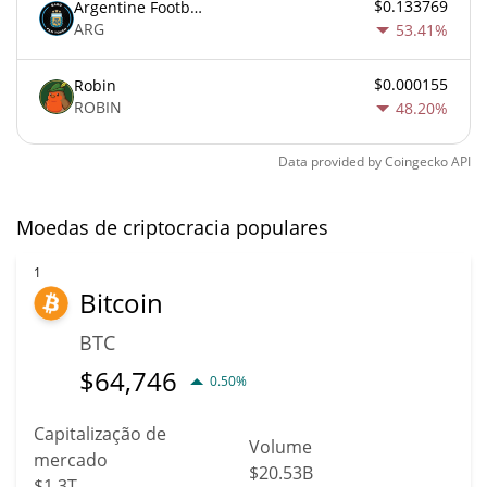
$0.133769
Argentine Football Association Fan Token
ARG
53.41%
$0.000155
Robin
ROBIN
48.20%
Data provided by
Coingecko
API
Moedas de criptocracia populares
1
Bitcoin
BTC
$
64,746
0.50%
Capitalização de
Volume
mercado
$20.53B
$1.3T