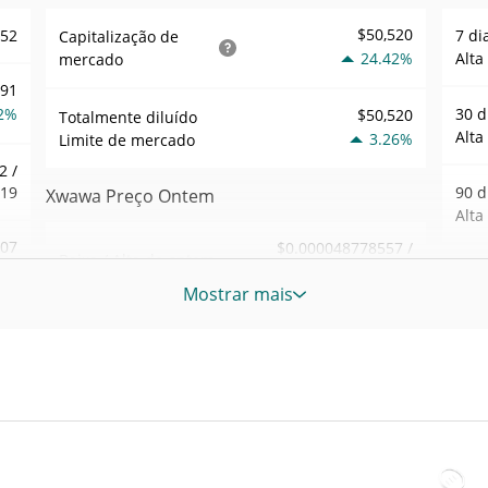
$50,520
052
7 di
Capitalização de
24.42%
Alta
mercado
991
2%
30 d
$50,520
Totalmente diluído
Alta
3.26%
Limite de mercado
2 /
119
90 d
Xwawa Preço Ontem
Alta
.07
$0.000048778557 /
Baixa / Alta de ontem
$0.000049072195
0%
52 S
Mostrar mais
Sem
Abertura / Fecho de
$0.000048778557 /
323
$0.000049072195
Ontem
Máxi
tem
Aug 
3.26%
A mudança de ontem
4%
atrás
50
$1,421.5895
Volume de ontem
Baix