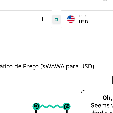
tem
Apr 2
USD
USD
AWA
AWA
AWA
fico de Preço (XWAWA para USD)