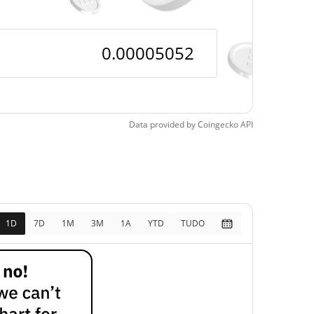
pos
103.80%
4, 2026 (3 meses atrás)
Data provided by
Coingecko
API
1D
7D
1M
3M
1A
YTD
TUDO