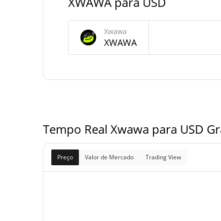
XWAWA para USD
Fornecimento de Xwawa
Xwawa
Fornecimento em
XWAWA
1,000,000,000 XW
circulação
1,000,000,000 XW
Fornecimento total
1,000,000,000 XW
Fornecimento máximo
Tempo Real Xwawa para USD Grá
Preço
Valor de Mercado
Trading View