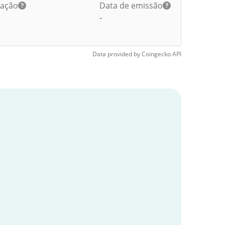
lação
Data de emissão
-
Data provided by
Coingecko
API