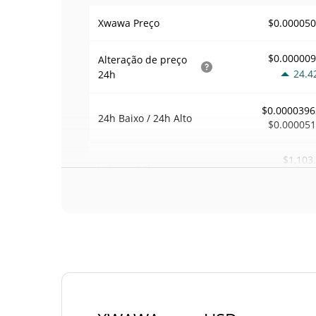
$0.00005
Xwawa Preço
$0.00000
Alteração de preço
24.4
24h
$0.0000396
24h Baixo / 24h Alto
$0.00005
$1,103
Volume
24h
0.6
Volume / Limite de
0.021834
mercado
0.000002217792
Dominio de mercado
#69
Posição de mercado