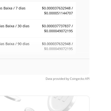
as Baixa / 7 dias
$0.000037632948 /
$0.000051144707
ias Baixa / 30 dias
$0.000037737837 /
$0.000049072195
ias Baixa / 90 dias
$0.000037632948 /
$0.000049072195
emana Baixa / 52
$0.000037632948 /
$0.000049072195
ana Alta
Data provided by
Coingecko
API
ma de todos os
$0.00137407
pos
96.32%
15, 2025 (11 meses
)
a de todos os
$0.00002479