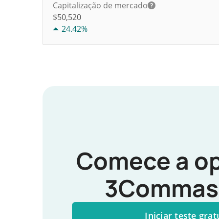
Capitalização de mercado
$50,520
24.42%
Comece a op
3Commas 
Iniciar teste grat