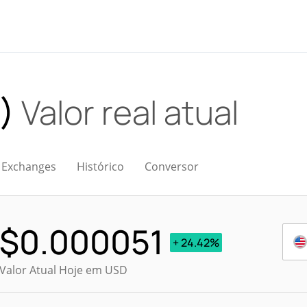
A)
Valor real atual
Exchanges
Histórico
Conversor
$
0.000051
+ 24.42%
Valor Atual Hoje em USD