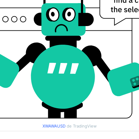
XWAWAUSD
de TradingView