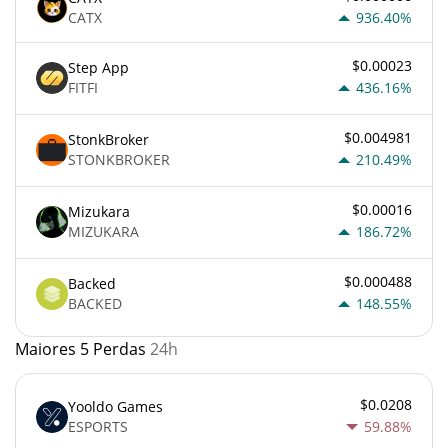
CATX
936.40%
$0.00023
Step App
FITFI
436.16%
$0.004981
StonkBroker
STONKBROKER
210.49%
$0.00016
Mizukara
MIZUKARA
186.72%
$0.000488
Backed
BACKED
148.55%
Maiores 5 Perdas
24h
$0.0208
Yooldo Games
ESPORTS
59.88%