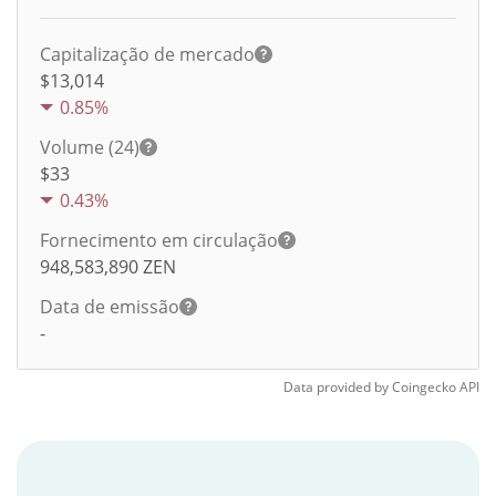
Capitalização de mercado
$13,014
0.85%
Volume (24)
$
33
0.43%
Fornecimento em circulação
948,583,890
ZEN
Data de emissão
-
Data provided by
Coingecko
API