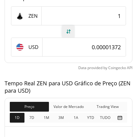
Fornecimento de ZEN
ZEN
Fornecimento em
948,583,892.693 ZEN
circulação
USD
948,583,892.693 ZEN
Fornecimento total
1,000,000,000 ZEN
Fornecimento máximo
Data provided by
Coingecko
API
Tempo Real ZEN para USD Gráfico de Preço (ZEN
ZEN Capitalização de mercado
para USD)
$13,014.4
Capitalização de
0.85%
mercado
Preço
Valor de Mercado
Trading View
1D
7D
1M
3M
1A
YTD
TUDO
$13,014.4
Totalmente diluído
0.99%
Limite de mercado