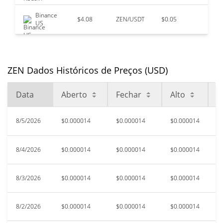
Binance
$4.08
ZEN/USDT
$0.05
US
ZEN Dados Históricos de Preços (USD)
Data
Aberto
Fechar
Alto
B
8/5/2026
$0.000014
$0.000014
$0.000014
$
8/4/2026
$0.000014
$0.000014
$0.000014
$
8/3/2026
$0.000014
$0.000014
$0.000014
$
8/2/2026
$0.000014
$0.000014
$0.000014
$