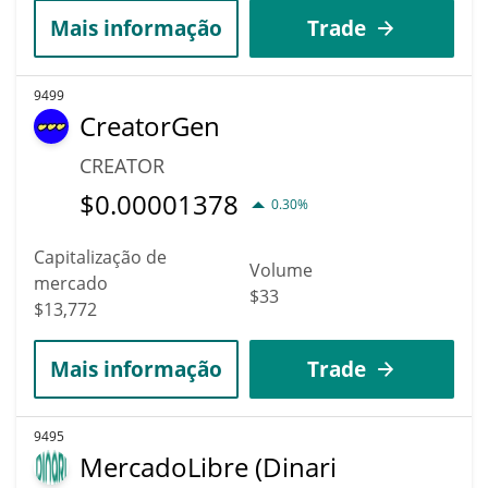
Mais informação
Trade
9499
CreatorGen
CREATOR
$
0.00001378
0.30%
Capitalização de
Volume
mercado
$33
$13,772
Mais informação
Trade
9495
MercadoLibre (Dinari