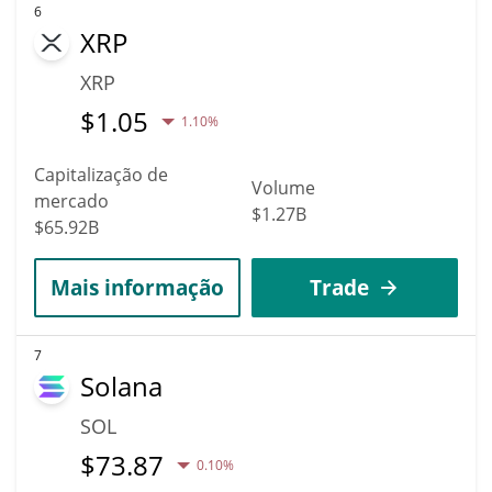
6
XRP
XRP
$
1.05
1.10%
Capitalização de
Volume
mercado
$1.27B
$65.92B
Mais informação
Trade
7
Solana
SOL
$
73.87
0.10%