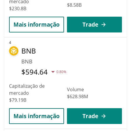
mercado
$8.58B
$230.8B
Mais informação
Trade
4
BNB
BNB
$
594.64
0.80%
Capitalização de
Volume
mercado
$628.98M
$79.19B
Mais informação
Trade