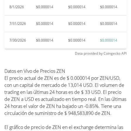
8/1/2026
$0.000014
$0.000014
$0.000014
$
7/31/2026
$0.000014
$0.000014
$0.000014
$
7/30/2026
$0.000014
$0.000014
$0.000014
$
Data provided by
Coingecko
API
Datos en Vivo de Precios ZEN
El precio actual de ZEN es de $ 0.000014 por ZEN/USD,
con un capital de mercado de 13,014 USD. El volumen de
trading en las últimas 24 horas es de $ 33 USD. El precio
de ZEN a USD es actualizado en tiempo real. En las últimas
24 horas el valor de ZEN ha bajado un -0.85%. Tiene una
circulación de suministro de $ 948,583,890 de ZEN.
El gráfico de precio de ZEN en el exchange determina las