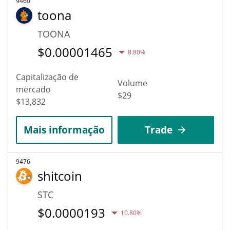
9460
toona
TOONA
$
0.00001465
8.80%
Capitalização de
Volume
mercado
$29
$13,832
Mais informação
Trade
9476
shitcoin
STC
$
0.0000193
10.80%