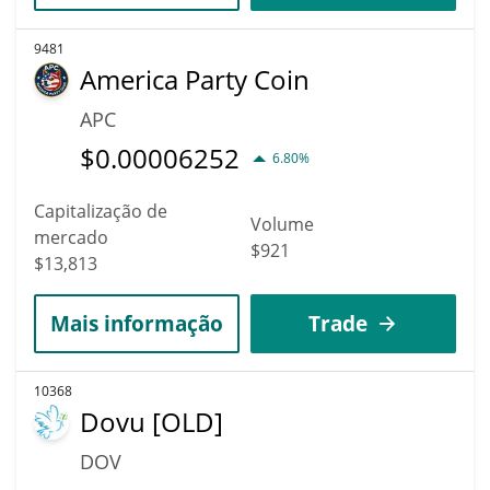
9481
America Party Coin
APC
$
0.00006252
6.80%
Capitalização de
Volume
mercado
$921
$13,813
Mais informação
Trade
10368
Dovu [OLD]
DOV