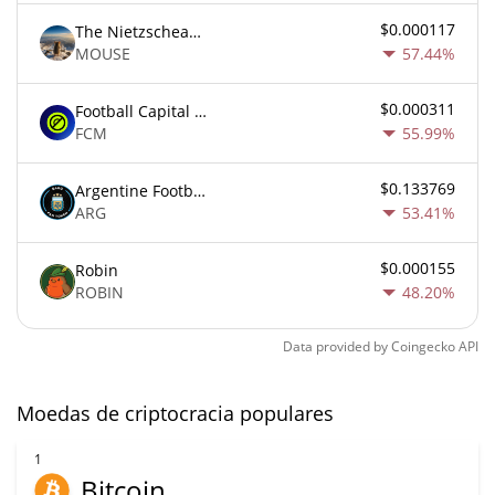
$0.000117
The Nietzschean Mouse
MOUSE
57.44%
$0.000311
Football Capital Markets
FCM
55.99%
$0.133769
Argentine Football Association Fan Token
ARG
53.41%
$0.000155
Robin
ROBIN
48.20%
Data provided by
Coingecko
API
Moedas de criptocracia populares
1
Bitcoin