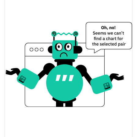
ZEN Preço Ontem
$0.000013844617 /
Baixa / Alta de ontem
$0.000013869682
Abertura / Fecho de
$0.000013869682 /
$0.000013844617
Ontem
0.99%
A mudança de ontem
$170.50234
Volume de ontem
Histórico do preço do ZEN
$0.000013247554 /
7 dias Baixa / 7 dias Alta
$0.00001419776
30 dias Baixa / 30 dias
$0.000013633821 /