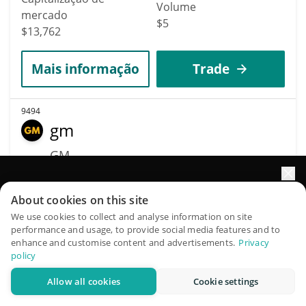
Volume
mercado
$5
$13,762
Mais informação
Trade
9494
gm
GM
$
0.00001376
1.40%
Impulsione o crescimento do seu portfólio com IA
About cookies on this site
Capitalização de
QuantPilot é uma plataforma completa de estratégias onde
We use cookies to collect and analyse information on site
Volume
mercado
performance and usage, to provide social media features and to
agentes autônomos criam, fazem backtest e otimizam suas
$198
enhance and customise content and advertisements.
Privacy
$13,756
estratégias e conduzem pesquisas de mercado
policy
Mais informação
Trade
Allow all cookies
Cookie settings
Experimente grátis