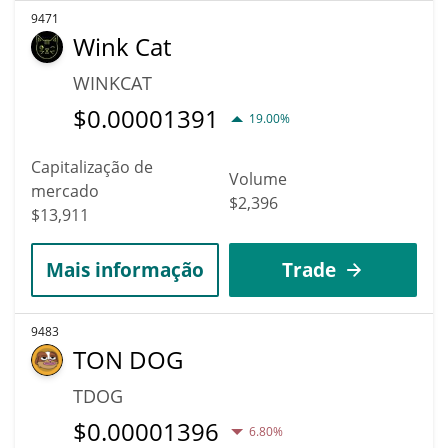
9471
Wink Cat
WINKCAT
$
0.00001391
19.00%
Capitalização de
Volume
mercado
$2,396
$13,911
Mais informação
Trade
9483
TON DOG
TDOG
$
0.00001396
6.80%