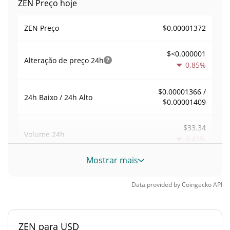
ZEN Preço hoje
$0.00001372
ZEN Preço
$<0.000001
Alteração de preço
24h
0.85%
$0.00001366 /
24h Baixo / 24h Alto
$0.00001409
$33.34
Volume
24h
0.43%
Mostrar mais
Volume / Limite de
0.0025617777
mercado
Data provided by
Coingecko
API
<0.000001%
Dominio de mercado
ZEN para USD
#9599
Posição de mercado