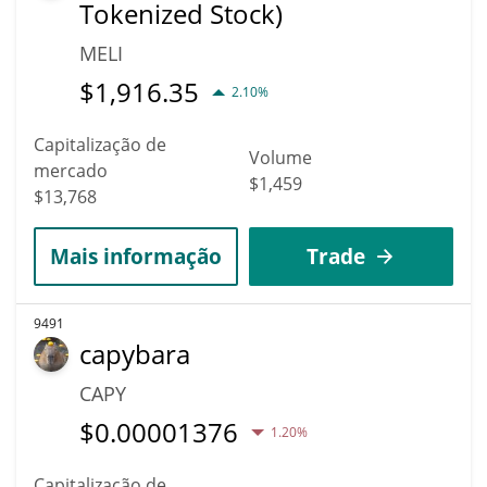
Tokenized Stock)
MELI
$
1,916.35
2.10%
Capitalização de
Volume
mercado
$1,459
$13,768
Mais informação
Trade
9491
capybara
CAPY
$
0.00001376
1.20%
Capitalização de