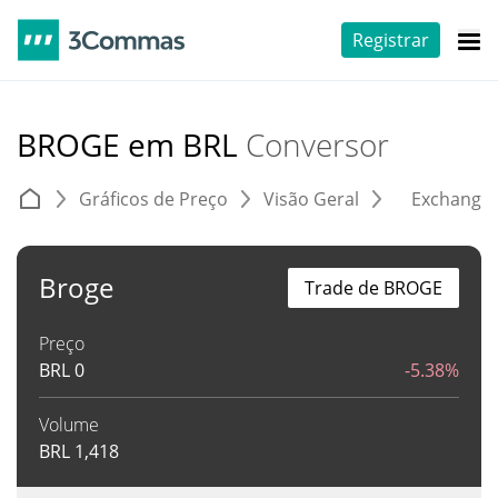
Registrar
BROGE em BRL
Conversor
Gráficos de Preço
Visão Geral
Exchange
Broge
Trade de BROGE
Preço
BRL
0
-5.38%
Volume
BRL
1,418