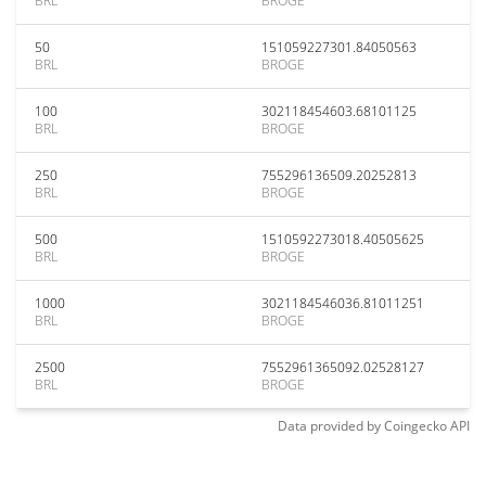
BRL
BROGE
50
151059227301.84050563
BRL
BROGE
100
302118454603.68101125
BRL
BROGE
250
755296136509.20252813
BRL
BROGE
500
1510592273018.40505625
BRL
BROGE
1000
3021184546036.81011251
BRL
BROGE
2500
7552961365092.02528127
BRL
BROGE
Data provided by
Coingecko
API