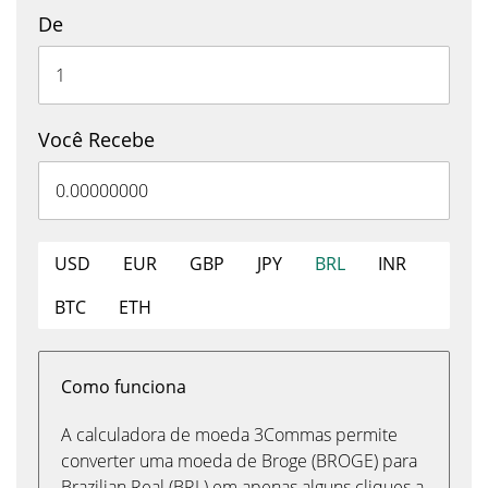
De
Você Recebe
USD
EUR
GBP
JPY
BRL
INR
BTC
ETH
Como funciona
A calculadora de moeda 3Commas permite
converter uma moeda de Broge (BROGE) para
Brazilian Real (BRL) em apenas alguns cliques a