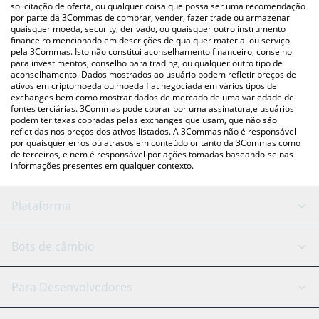
para verificar o último preço de Broge nas principais moedas fiat
solicitação de oferta, ou qualquer coisa que possa ser uma recomendação
por parte da 3Commas de comprar, vender, fazer trade ou armazenar
e criptográficas.
quaisquer moeda, security, derivado, ou quaisquer outro instrumento
financeiro mencionado em descrições de qualquer material ou serviço
pela 3Commas. Isto não constitui aconselhamento financeiro, conselho
para investimentos, conselho para trading, ou qualquer outro tipo de
aconselhamento. Dados mostrados ao usuário podem refletir preços de
ativos em criptomoeda ou moeda fiat negociada em vários tipos de
exchanges bem como mostrar dados de mercado de uma variedade de
fontes terciárias. 3Commas pode cobrar por uma assinatura,e usuários
podem ter taxas cobradas pelas exchanges que usam, que não são
refletidas nos preços dos ativos listados. A 3Commas não é responsável
por quaisquer erros ou atrasos em conteúdo or tanto da 3Commas como
de terceiros, e nem é responsável por ações tomadas baseando-se nas
informações presentes em qualquer contexto.
Plataforma
Bot GRID
Status do sistema
Bots de câmbio
Bots DCA
Backtesting
Binance
BitMEX
Para Desenvolvedores
Signal Bot
Assistente de IA
Bitstamp
Kraken