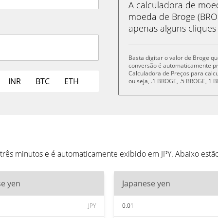
A calculadora de mo
moeda de Broge (BROG
apenas alguns cliques
Basta digitar o valor de Broge qu
conversão é automaticamente p
Calculadora de Preços para cal
INR
BTC
ETH
ou seja, .1 BROGE, .5 BROGE, 1
três minutos e é automaticamente exibido em JPY. Abaixo est
se yen
Japanese yen
JPY
0.01