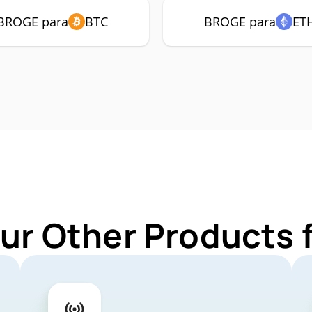
BROGE para
BTC
BROGE para
ET
Our Other Products 