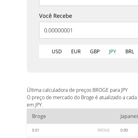
Você Recebe
USD
EUR
GBP
JPY
BRL
Última calculadora de preços BROGE para JPY
O preço de mercado do Broge é atualizado a cada 
em JPY.
Broge
Japane
0.01
BROGE
0.00