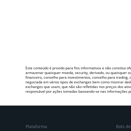
Este conteúdo é provido para fins informativos e não constitui 
armazenar quaisquer moeda, security, derivado, ou quaisquer o
financeiro, conselho para investimentos, conselho para trading
negociada em vários tipos de exchanges bem como mostrar dado
exchanges que usam, que não são refletidas nos preços dos ati
responsável por ações tomadas baseando-se nas informações p
Plataforma
Bots d