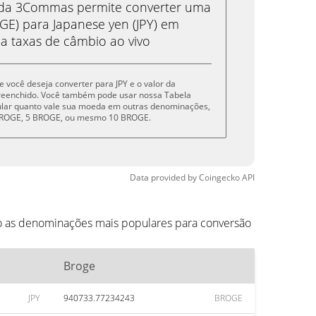
eda 3Commas permite converter uma
E) para Japanese yen (JPY) em
 a taxas de câmbio ao vivo
e você deseja converter para JPY e o valor da
reenchido. Você também pode usar nossa Tabela
cular quanto vale sua moeda em outras denominações,
 BROGE, 5 BROGE, ou mesmo 10 BROGE.
Data provided by
Coingecko
API
ão as denominações mais populares para conversão
Broge
JPY
940733.77234243
BROGE