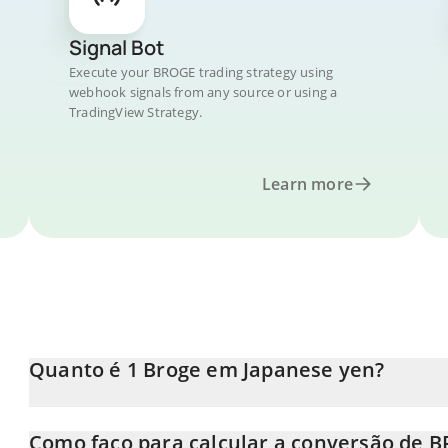
Signal Bot
Execute your BROGE trading strategy using
webhook signals from any source or using a
TradingView Strategy.
Learn more
Quanto é 1 Broge em Japanese yen?
O preço do Broge em JPY está em constante mudança.
Como faço para calcular a conversão de B