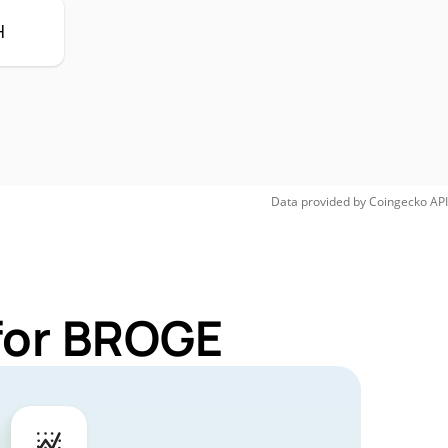
H
Data provided by
Coingecko
API
for BROGE