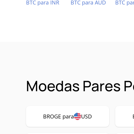
BTC para INR
BTC para AUD
BTC pa
Moedas Pares P
BROGE para
USD