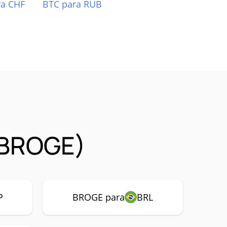
ra CHF
BTC para RUB
(BROGE)
P
BROGE para
BRL