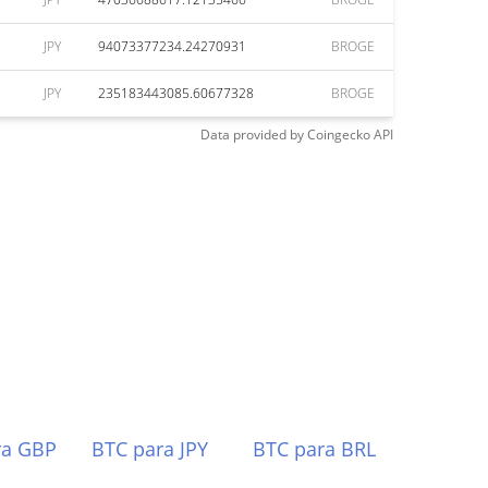
JPY
94073377234.24270931
BROGE
JPY
235183443085.60677328
BROGE
Data provided by
Coingecko
API
ra GBP
BTC para JPY
BTC para BRL