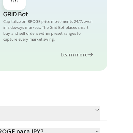
GRID Bot
Capitalize on BROGE price movements 24/7, even
in sideways markets. The Grid Bot places smart
buy and sell orders within preset ranges to
capture every market swing.
Learn more
ROGE para JPY?