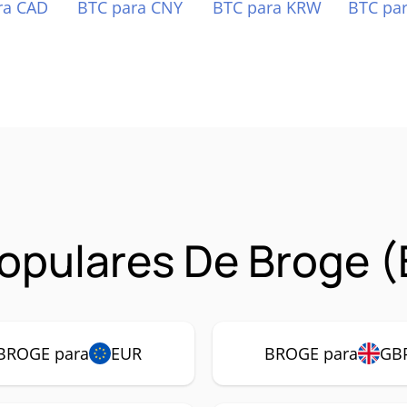
ra CAD
BTC para CNY
BTC para KRW
BTC pa
opulares De Broge 
BROGE para
EUR
BROGE para
GB