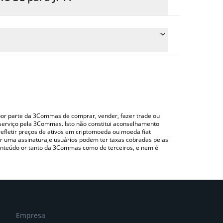
eço de conversão do BROGE para JPY simplesmente
nverterá automaticamente o valor em Japanese yen
ndo uma plataforma de troca Crypto Exchange ou P2P
ra verificar o último preço de Broge nas principais
o por parte da 3Commas de comprar, vender, fazer trade ou
serviço pela 3Commas. Isto não constitui aconselhamento
efletir preços de ativos em criptomoeda ou moeda fiat
 uma assinatura,e usuários podem ter taxas cobradas pelas
conteúdo or tanto da 3Commas como de terceiros, e nem é
Empresa