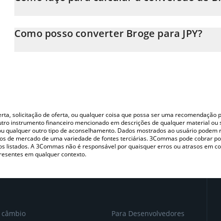
Neste momento, 1 Broge equivale a 1.063e-8 JPY
A Calculadora Broge 3Commas permite calcular facilmente o pr
inserindo a quantidade de Broge no campo correspondente e co
Como posso converter Broge para JPY?
(JPY).
A maneira mais comum de converter o BROGE para JPY é utiliza
Você também pode usar nossa tabela de preços de Broge acima pa
(pessoa a pessoa) como LocalBitcoins, etc.
moedas fiat e criptográficas.
oferta, solicitação de oferta, ou qualquer coisa que possa ser uma recomendaçã
utro instrumento financeiro mencionado em descrições de qualquer material ou 
, ou qualquer outro tipo de aconselhamento. Dados mostrados ao usuário podem r
s de mercado de uma variedade de fontes terciárias. 3Commas pode cobrar por
vos listados. A 3Commas não é responsável por quaisquer erros ou atrasos em 
resentes em qualquer contexto.
e câmbio
Para Desenvolvedores