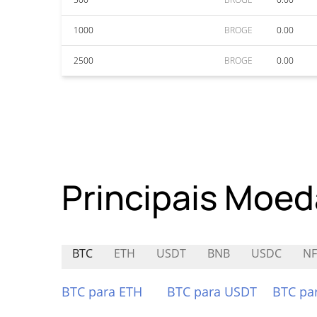
1000
BROGE
0.00
2500
BROGE
0.00
Principais Moed
BTC
ETH
USDT
BNB
USDC
NF
BTC para ETH
BTC para USDT
BTC pa