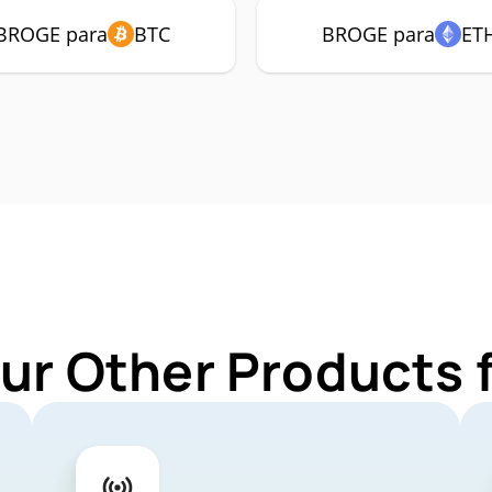
BROGE para
BTC
BROGE para
ET
Our Other Products 