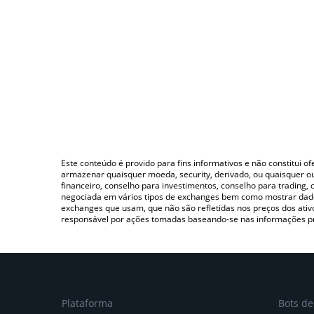
Este conteúdo é provido para fins informativos e não constitui 
armazenar quaisquer moeda, security, derivado, ou quaisquer o
financeiro, conselho para investimentos, conselho para trading
negociada em vários tipos de exchanges bem como mostrar dado
exchanges que usam, que não são refletidas nos preços dos ati
responsável por ações tomadas baseando-se nas informações p
Plataforma
Bots d