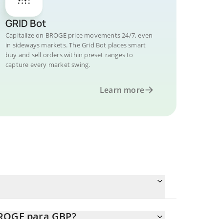
GRID Bot
Capitalize on BROGE price movements 24/7, even
in sideways markets. The Grid Bot places smart
buy and sell orders within preset ranges to
capture every market swing.
Learn more
BROGE para GBP?