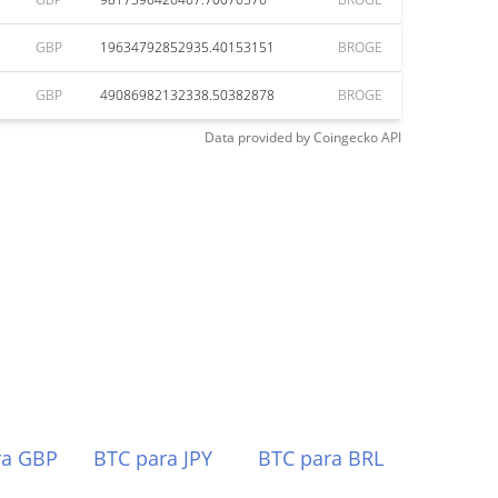
GBP
19634792852935.40153151
BROGE
GBP
49086982132338.50382878
BROGE
Data provided by
Coingecko
API
ra GBP
BTC para JPY
BTC para BRL