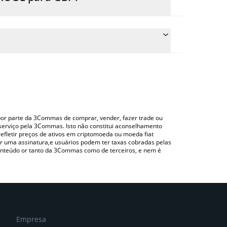
reço de conversão do BROGE para GBP simplesmente
nverterá automaticamente o valor em British Pound
ndo uma plataforma de troca Crypto Exchange ou
ra verificar o último preço de Broge nas principais
o por parte da 3Commas de comprar, vender, fazer trade ou
serviço pela 3Commas. Isto não constitui aconselhamento
efletir preços de ativos em criptomoeda ou moeda fiat
 uma assinatura,e usuários podem ter taxas cobradas pelas
conteúdo or tanto da 3Commas como de terceiros, e nem é
Empresa