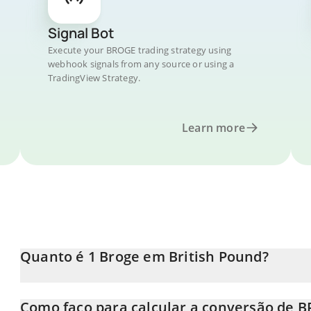
Signal Bot
Execute your BROGE trading strategy using
webhook signals from any source or using a
TradingView Strategy.
Learn more
Quanto é 1 Broge em British Pound?
O preço do Broge em GBP está em constante mudança.
Como faço para calcular a conversão de 