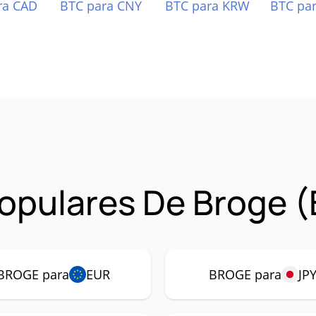
ra CAD
BTC para CNY
BTC para KRW
BTC pa
opulares De Broge 
BROGE para
EUR
BROGE para
JP