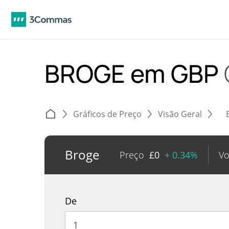
BROGE em GBP
Gráficos de Preço
Visão Geral
Broge
Preço
£
0
+ 0.34%
V
De