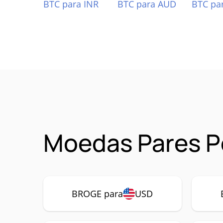
BTC para INR
BTC para AUD
BTC pa
Moedas Pares P
BROGE para
USD