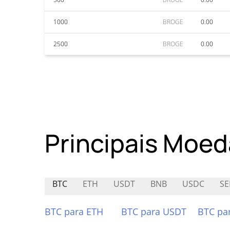
1000
BROGE
0.00
2500
BROGE
0.00
Principais Moed
BTC
ETH
USDT
BNB
USDC
SE
BTC para ETH
BTC para USDT
BTC pa