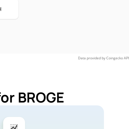
H
Data provided by
Coingecko
API
for BROGE