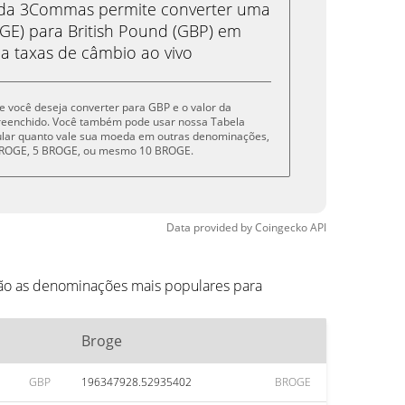
eda 3Commas permite converter uma
E) para British Pound (GBP) em
 a taxas de câmbio ao vivo
ue você deseja converter para GBP e o valor da
reenchido. Você também pode usar nossa Tabela
cular quanto vale sua moeda em outras denominações,
 BROGE, 5 BROGE, ou mesmo 10 BROGE.
Data provided by
Coingecko
API
tão as denominações mais populares para
Broge
GBP
196347928.52935402
BROGE