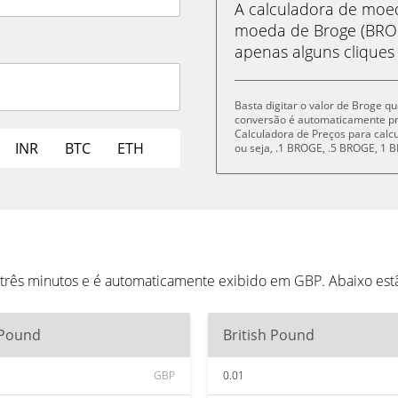
A calculadora de mo
moeda de Broge (BROG
apenas alguns cliques
Basta digitar o valor de Broge q
conversão é automaticamente p
Calculadora de Preços para cal
INR
BTC
ETH
ou seja, .1 BROGE, .5 BROGE, 1
 três minutos e é automaticamente exibido em GBP. Abaixo es
 Pound
British Pound
GBP
0.01