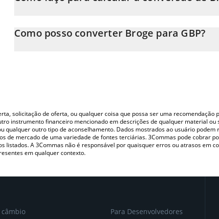
Neste momento, 1 Broge equivale a 5.093e-11 GBP
A Calculadora Broge 3Commas permite calcular facilmente o p
inserindo a quantidade de Broge no campo correspondente e co
Como posso converter Broge para GBP?
(GBP).
A maneira mais comum de converter o BROGE para GBP é utiliza
Você também pode usar nossa tabela de preços de Broge acima pa
P2P (pessoa a pessoa) como LocalBitcoins, etc.
moedas fiat e criptográficas.
oferta, solicitação de oferta, ou qualquer coisa que possa ser uma recomendaçã
utro instrumento financeiro mencionado em descrições de qualquer material ou 
, ou qualquer outro tipo de aconselhamento. Dados mostrados ao usuário podem r
s de mercado de uma variedade de fontes terciárias. 3Commas pode cobrar por
vos listados. A 3Commas não é responsável por quaisquer erros ou atrasos em 
resentes em qualquer contexto.
e câmbio
Para Desenvolvedores