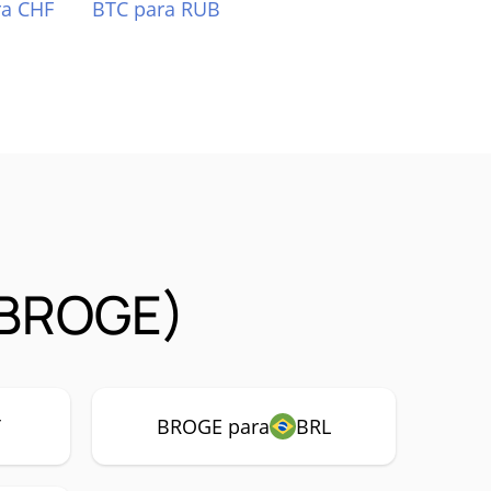
ra CHF
BTC para RUB
(BROGE)
Y
BROGE para
BRL