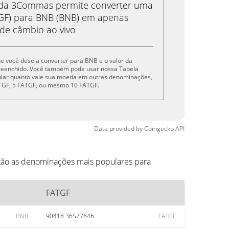
eda 3Commas permite converter uma
GF) para BNB (BNB) em apenas
 de câmbio ao vivo
ue você deseja converter para BNB e o valor da
reenchido. Você também pode usar nossa Tabela
cular quanto vale sua moeda em outras denominações,
FATGF, 5 FATGF, ou mesmo 10 FATGF.
Data provided by
Coingecko
API
tão as denominações mais populares para
FATGF
BNB
90418.36577846
FATGF