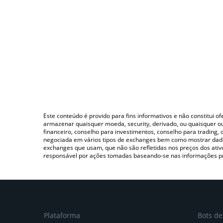
Este conteúdo é provido para fins informativos e não constitui 
armazenar quaisquer moeda, security, derivado, ou quaisquer o
financeiro, conselho para investimentos, conselho para trading
negociada em vários tipos de exchanges bem como mostrar dado
exchanges que usam, que não são refletidas nos preços dos ati
responsável por ações tomadas baseando-se nas informações p
Plataforma
Bots d