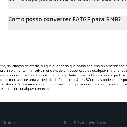
Neste momento, 1 FATGF equivale a 1.10597e-7 BNB
A Calculadora FATGF 3Commas permite calcular facilmente o p
inserindo a quantidade de FATGF no campo correspondente e co
Como posso converter FATGF para BNB?
Você também pode usar nossa tabela de preços de FATGF acima p
A maneira mais comum de converter o FATGF para BNB é utiliza
principais moedas fiat e criptográficas.
P2P (pessoa a pessoa) como LocalBitcoins, etc.
oferta, solicitação de oferta, ou qualquer coisa que possa ser uma recomendaçã
utro instrumento financeiro mencionado em descrições de qualquer material ou 
, ou qualquer outro tipo de aconselhamento. Dados mostrados ao usuário podem r
s de mercado de uma variedade de fontes terciárias. 3Commas pode cobrar por
vos listados. A 3Commas não é responsável por quaisquer erros ou atrasos em 
resentes em qualquer contexto.
e câmbio
Para Desenvolvedores