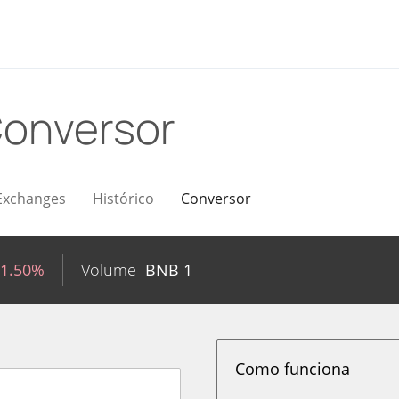
onversor
Exchanges
Histórico
Conversor
-1.50%
Volume
BNB
1
Como funciona