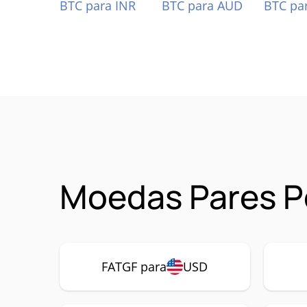
BTC para INR
BTC para AUD
BTC pa
Moedas Pares P
FATGF para
USD