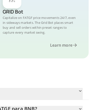
GRID Bot
Capitalize on FATGF price movements 24/7, even
in sideways markets. The Grid Bot places smart
buy and sell orders within preset ranges to
capture every market swing.
Learn more
FATGF para BNB?