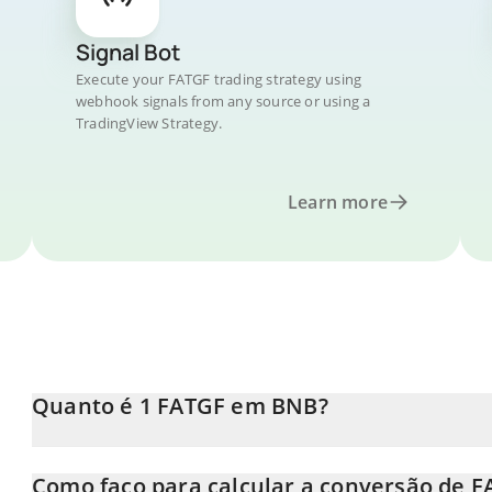
Signal Bot
Execute your FATGF trading strategy using
webhook signals from any source or using a
TradingView Strategy.
Learn more
Quanto é 1 FATGF em BNB?
O preço do FATGF em BNB está em constante mudança.
Como faço para calcular a conversão de 