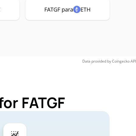
C
FATGF para
ETH
Data provided by
Coingecko
API
for FATGF