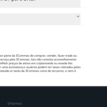
reço de conversão do FATGF para BNB simplesmente
nverterá automaticamente o valor em BNB (BNB).
ara verificar o último preço de FATGF nas
ndo uma plataforma de troca Crypto Exchange ou
o por parte da 3Commas de comprar, vender, fazer trade ou
serviço pela 3Commas. Isto não constitui aconselhamento
efletir preços de ativos em criptomoeda ou moeda fiat
 uma assinatura,e usuários podem ter taxas cobradas pelas
conteúdo or tanto da 3Commas como de terceiros, e nem é
Empresa