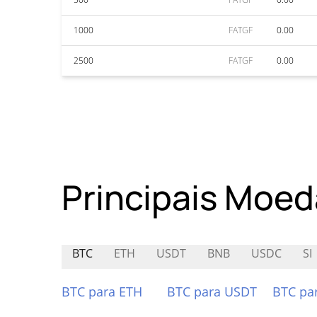
1000
FATGF
0.00
2500
FATGF
0.00
Principais Moed
BTC
ETH
USDT
BNB
USDC
SI
BTC para ETH
BTC para USDT
BTC pa