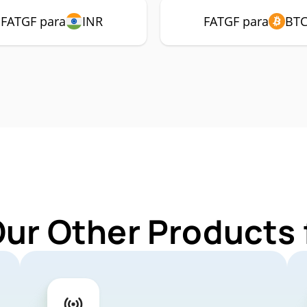
FATGF para
INR
FATGF para
BT
Our Other Products 