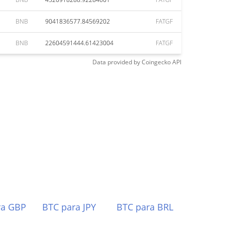
BNB
9041836577.84569202
FATGF
BNB
22604591444.61423004
FATGF
Data provided by
Coingecko
API
ra GBP
BTC para JPY
BTC para BRL