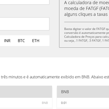
A calculadora de mo
moeda de FATGF (FAT
alguns cliques a taxas
Basta digitar o valor de FATGF q
conversão é automaticamente p
Calculadora de Preços para cal
INR
BTC
ETH
ou seja, .1 FATGF, .5 FATGF, 1 
 três minutos e é automaticamente exibido em BNB. Abaixo es
BNB
BNB
0.01