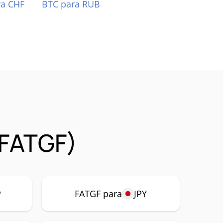
ra CHF
BTC para RUB
(FATGF)
P
FATGF para
JPY