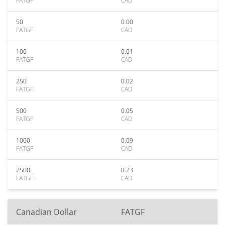
FATGF
CAD
50
0.00
FATGF
CAD
100
0.01
FATGF
CAD
250
0.02
FATGF
CAD
500
0.05
FATGF
CAD
1000
0.09
FATGF
CAD
2500
0.23
FATGF
CAD
Canadian Dollar
FATGF