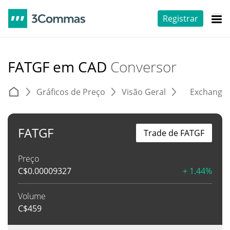
Registrar
FATGF em CAD
Conversor
Gráficos de Preço
Visão Geral
Exchange
FATGF
Trade de FATGF
Preço
C$
0.00009327
+ 1.44%
Volume
C$
459