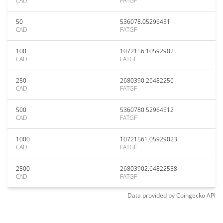
CAD
FATGF
50
536078.05296451
CAD
FATGF
100
1072156.10592902
CAD
FATGF
250
2680390.26482256
CAD
FATGF
500
5360780.52964512
CAD
FATGF
1000
10721561.05929023
CAD
FATGF
2500
26803902.64822558
CAD
FATGF
Data provided by
Coingecko
API