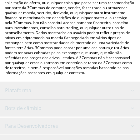
acima para verificar o último preço de FATGF nas principais
solicitação de oferta, ou qualquer coisa que possa ser uma recomendação
por parte da 3Commas de comprar, vender, fazer trade ou armazenar
moedas fiat e criptográficas.
quaisquer moeda, security, derivado, ou quaisquer outro instrumento
financeiro mencionado em descrições de qualquer material ou serviço
pela 3Commas. Isto não constitui aconselhamento financeiro, conselho
para investimentos, conselho para trading, ou qualquer outro tipo de
aconselhamento. Dados mostrados ao usuário podem refletir preços de
ativos em criptomoeda ou moeda fiat negociada em vários tipos de
exchanges bem como mostrar dados de mercado de uma variedade de
fontes terciárias. 3Commas pode cobrar por uma assinatura,e usuários
podem ter taxas cobradas pelas exchanges que usam, que não são
refletidas nos preços dos ativos listados. A 3Commas não é responsável
por quaisquer erros ou atrasos em conteúdo or tanto da 3Commas como
de terceiros, e nem é responsável por ações tomadas baseando-se nas
informações presentes em qualquer contexto.
Plataforma
Bot GRID
Status do sistema
Bots de câmbio
Bots DCA
Backtesting
Binance
BitMEX
Para Desenvolvedores
Signal Bot
Assistente de IA
Bitstamp
Kraken