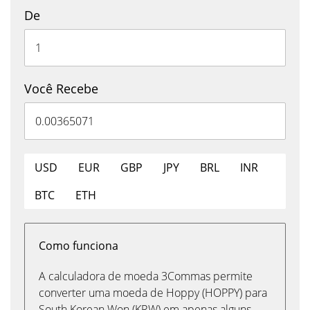
De
Você Recebe
USD
EUR
GBP
JPY
BRL
INR
BTC
ETH
Como funciona
A calculadora de moeda 3Commas permite
converter uma moeda de Hoppy (HOPPY) para
South Korean Won (KRW) em apenas alguns