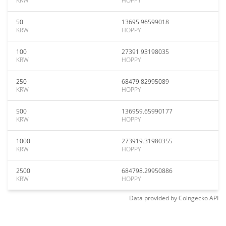
KRW
HOPPY
50
13695.96599018
KRW
HOPPY
100
27391.93198035
KRW
HOPPY
250
68479.82995089
KRW
HOPPY
500
136959.65990177
KRW
HOPPY
1000
273919.31980355
KRW
HOPPY
2500
684798.29950886
KRW
HOPPY
Data provided by
Coingecko
API