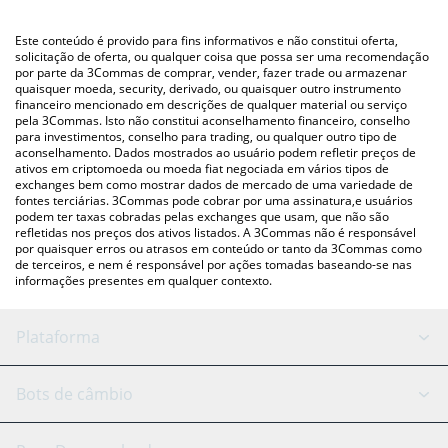
utilizando uma plataforma de troca Crypto Exchange ou P2P
(pessoa a pessoa) como LocalBitcoins, etc.
Você também pode usar nossa tabela de preços de Hoppy
Este conteúdo é provido para fins informativos e não constitui oferta,
acima para verificar o último preço de Hoppy nas principais
solicitação de oferta, ou qualquer coisa que possa ser uma recomendação
por parte da 3Commas de comprar, vender, fazer trade ou armazenar
moedas fiat e criptográficas.
quaisquer moeda, security, derivado, ou quaisquer outro instrumento
financeiro mencionado em descrições de qualquer material ou serviço
pela 3Commas. Isto não constitui aconselhamento financeiro, conselho
para investimentos, conselho para trading, ou qualquer outro tipo de
aconselhamento. Dados mostrados ao usuário podem refletir preços de
ativos em criptomoeda ou moeda fiat negociada em vários tipos de
exchanges bem como mostrar dados de mercado de uma variedade de
fontes terciárias. 3Commas pode cobrar por uma assinatura,e usuários
podem ter taxas cobradas pelas exchanges que usam, que não são
refletidas nos preços dos ativos listados. A 3Commas não é responsável
por quaisquer erros ou atrasos em conteúdo or tanto da 3Commas como
de terceiros, e nem é responsável por ações tomadas baseando-se nas
informações presentes em qualquer contexto.
Plataforma
Bot GRID
Status do sistema
Bots de câmbio
Bots DCA
Backtesting