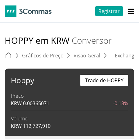
Registrar
HOPPY em KRW
Conversor
Gráficos de Preço
Visão Geral
Exchange
Hoppy
Trade de HOPPY
Preço
KRW
0.00365071
-0.18%
Volume
KRW
112,727,910