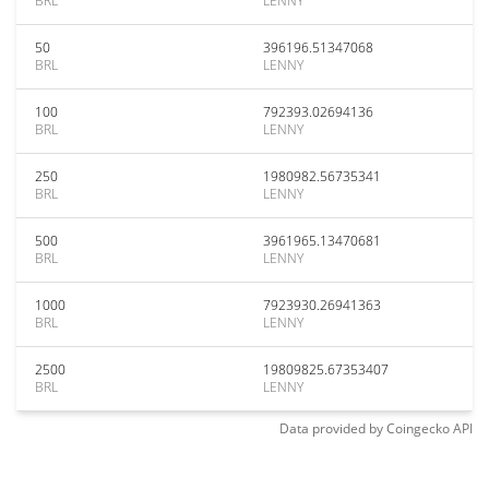
BRL
LENNY
50
396196.51347068
BRL
LENNY
100
792393.02694136
BRL
LENNY
250
1980982.56735341
BRL
LENNY
500
3961965.13470681
BRL
LENNY
1000
7923930.26941363
BRL
LENNY
2500
19809825.67353407
BRL
LENNY
Data provided by
Coingecko
API