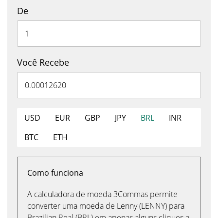
De
Você Recebe
USD
EUR
GBP
JPY
BRL
INR
BTC
ETH
Como funciona
A calculadora de moeda 3Commas permite
converter uma moeda de Lenny (LENNY) para
Brazilian Real (BRL) em apenas alguns cliques a