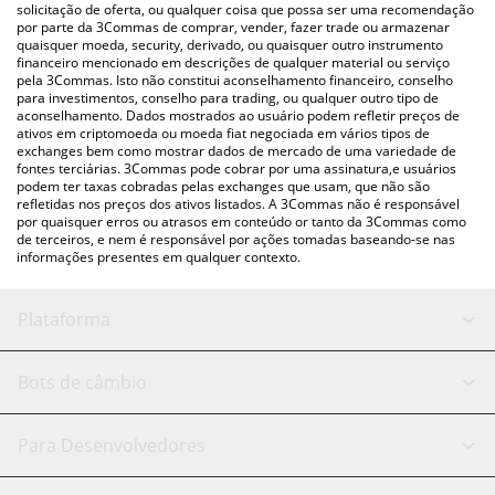
para verificar o último preço de Lenny nas principais moedas fiat
solicitação de oferta, ou qualquer coisa que possa ser uma recomendação
por parte da 3Commas de comprar, vender, fazer trade ou armazenar
e criptográficas.
quaisquer moeda, security, derivado, ou quaisquer outro instrumento
financeiro mencionado em descrições de qualquer material ou serviço
pela 3Commas. Isto não constitui aconselhamento financeiro, conselho
para investimentos, conselho para trading, ou qualquer outro tipo de
aconselhamento. Dados mostrados ao usuário podem refletir preços de
ativos em criptomoeda ou moeda fiat negociada em vários tipos de
exchanges bem como mostrar dados de mercado de uma variedade de
fontes terciárias. 3Commas pode cobrar por uma assinatura,e usuários
podem ter taxas cobradas pelas exchanges que usam, que não são
refletidas nos preços dos ativos listados. A 3Commas não é responsável
por quaisquer erros ou atrasos em conteúdo or tanto da 3Commas como
de terceiros, e nem é responsável por ações tomadas baseando-se nas
informações presentes em qualquer contexto.
Plataforma
Bot GRID
Status do sistema
Bots de câmbio
Bots DCA
Backtesting
Binance
BitMEX
Para Desenvolvedores
Signal Bot
Assistente de IA
Bitstamp
Kraken