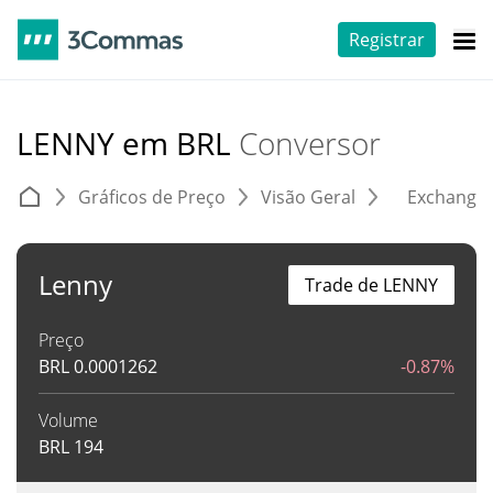
Registrar
LENNY em BRL
Conversor
Gráficos de Preço
Visão Geral
Exchange
Lenny
Trade de LENNY
Preço
BRL
0.0001262
-0.87%
Volume
BRL
194