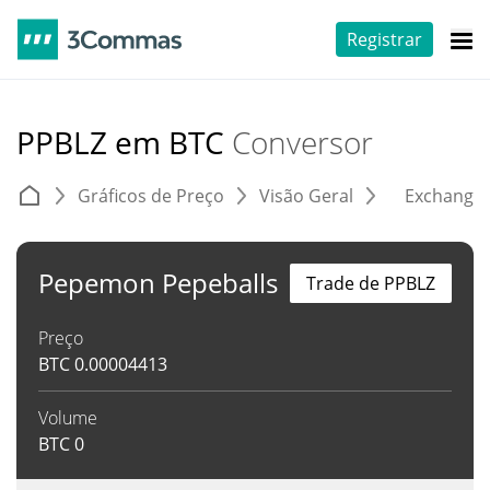
Registrar
PPBLZ em BTC
Conversor
Gráficos de Preço
Visão Geral
Exchange
Pepemon Pepeballs
Trade de PPBLZ
Preço
BTC
0.00004413
Volume
BTC
0