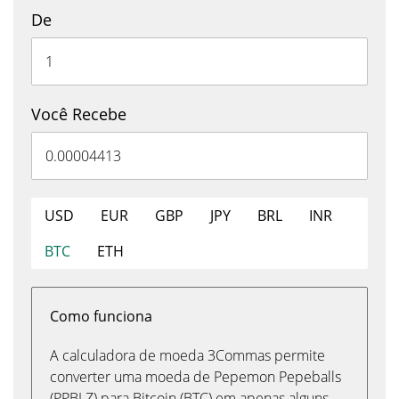
De
Você Recebe
USD
EUR
GBP
JPY
BRL
INR
BTC
ETH
Como funciona
A calculadora de moeda 3Commas permite
converter uma moeda de Pepemon Pepeballs
(PPBLZ) para Bitcoin (BTC) em apenas alguns