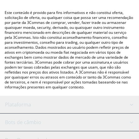
utilizando uma plataforma de troca Crypto Exchange ou P2P
(pessoa a pessoa) como LocalBitcoins, etc.
Você também pode usar nossa tabela de preços de Pepemon
Este conteúdo é provido para fins informativos e não constitui oferta,
Pepeballs acima para verificar o último preço de Pepemon
solicitação de oferta, ou qualquer coisa que possa ser uma recomendação
por parte da 3Commas de comprar, vender, fazer trade ou armazenar
Pepeballs nas principais moedas fiat e criptográficas.
quaisquer moeda, security, derivado, ou quaisquer outro instrumento
financeiro mencionado em descrições de qualquer material ou serviço
pela 3Commas. Isto não constitui aconselhamento financeiro, conselho
para investimentos, conselho para trading, ou qualquer outro tipo de
aconselhamento. Dados mostrados ao usuário podem refletir preços de
ativos em criptomoeda ou moeda fiat negociada em vários tipos de
exchanges bem como mostrar dados de mercado de uma variedade de
fontes terciárias. 3Commas pode cobrar por uma assinatura,e usuários
podem ter taxas cobradas pelas exchanges que usam, que não são
refletidas nos preços dos ativos listados. A 3Commas não é responsável
por quaisquer erros ou atrasos em conteúdo or tanto da 3Commas como
de terceiros, e nem é responsável por ações tomadas baseando-se nas
informações presentes em qualquer contexto.
Plataforma
Bot GRID
Status do sistema
Bots de câmbio
Bots DCA
Backtesting