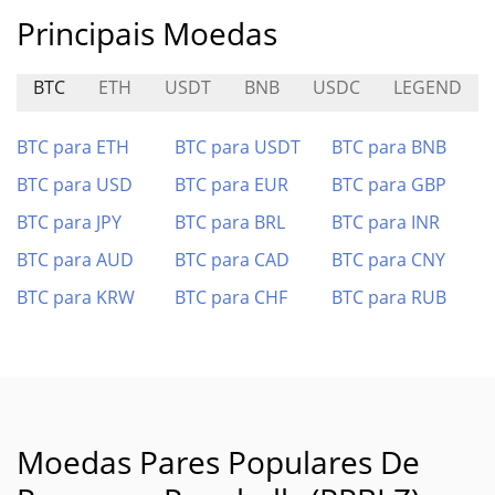
Principais Moedas
BTC
ETH
USDT
BNB
USDC
LEGEND
BTC para ETH
BTC para USDT
BTC para BNB
BTC para USD
BTC para EUR
BTC para GBP
BTC para JPY
BTC para BRL
BTC para INR
BTC para AUD
BTC para CAD
BTC para CNY
BTC para KRW
BTC para CHF
BTC para RUB
Moedas Pares Populares De