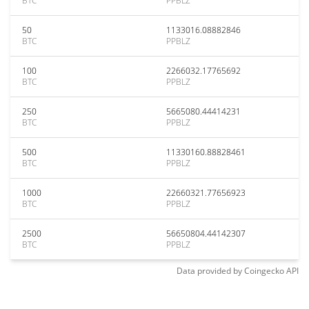
BTC
PPBLZ
50
1133016.08882846
BTC
PPBLZ
100
2266032.17765692
BTC
PPBLZ
250
5665080.44414231
BTC
PPBLZ
500
11330160.88828461
BTC
PPBLZ
1000
22660321.77656923
BTC
PPBLZ
2500
56650804.44142307
BTC
PPBLZ
Data provided by
Coingecko
API