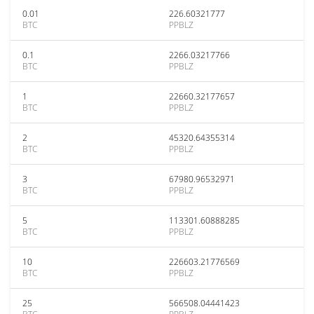
0.01
226.60321777
BTC
PPBLZ
0.1
2266.03217766
BTC
PPBLZ
1
22660.32177657
BTC
PPBLZ
2
45320.64355314
BTC
PPBLZ
3
67980.96532971
BTC
PPBLZ
5
113301.60888285
BTC
PPBLZ
10
226603.21776569
BTC
PPBLZ
25
566508.04441423