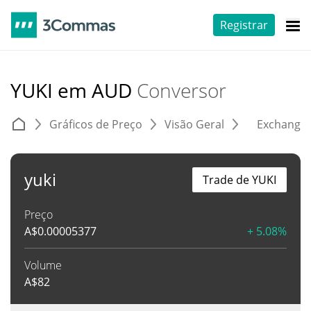
Registrar
YUKI em AUD
Conversor
Gráficos de Preço
Visão Geral
Exchange
yuki
Trade de YUKI
Preço
A$
0.00005377
+ 5.08%
Volume
A$
82