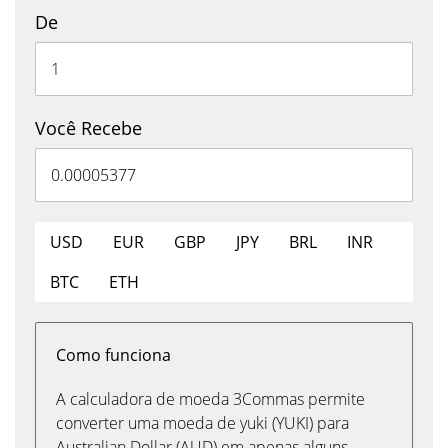
De
Você Recebe
USD
EUR
GBP
JPY
BRL
INR
BTC
ETH
Como funciona
A calculadora de moeda 3Commas permite
converter uma moeda de yuki (YUKI) para
Australian Dollar (AUD) em apenas alguns