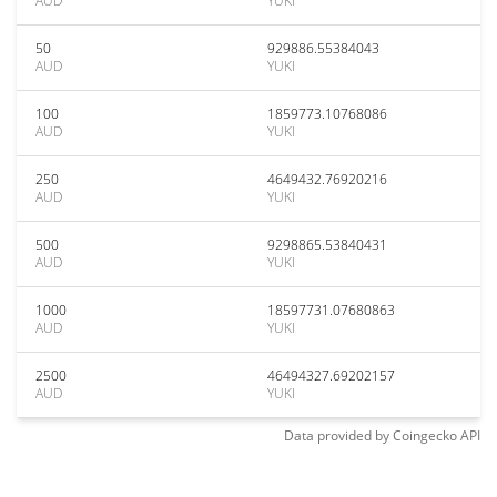
AUD
YUKI
50
929886.55384043
AUD
YUKI
100
1859773.10768086
AUD
YUKI
250
4649432.76920216
AUD
YUKI
500
9298865.53840431
AUD
YUKI
1000
18597731.07680863
AUD
YUKI
2500
46494327.69202157
AUD
YUKI
Data provided by
Coingecko
API