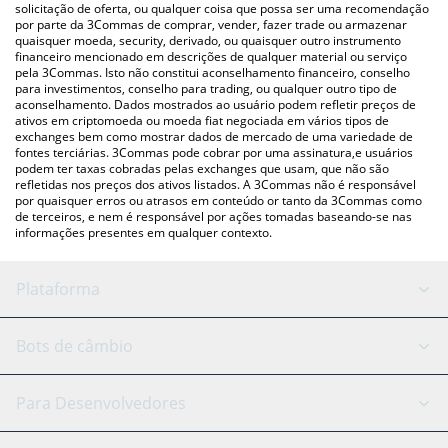
para verificar o último preço de yuki nas principais moedas fiat e
solicitação de oferta, ou qualquer coisa que possa ser uma recomendação
por parte da 3Commas de comprar, vender, fazer trade ou armazenar
criptográficas.
quaisquer moeda, security, derivado, ou quaisquer outro instrumento
financeiro mencionado em descrições de qualquer material ou serviço
pela 3Commas. Isto não constitui aconselhamento financeiro, conselho
para investimentos, conselho para trading, ou qualquer outro tipo de
aconselhamento. Dados mostrados ao usuário podem refletir preços de
ativos em criptomoeda ou moeda fiat negociada em vários tipos de
exchanges bem como mostrar dados de mercado de uma variedade de
fontes terciárias. 3Commas pode cobrar por uma assinatura,e usuários
podem ter taxas cobradas pelas exchanges que usam, que não são
refletidas nos preços dos ativos listados. A 3Commas não é responsável
por quaisquer erros ou atrasos em conteúdo or tanto da 3Commas como
de terceiros, e nem é responsável por ações tomadas baseando-se nas
informações presentes em qualquer contexto.
Plataforma
Bot GRID
Status do sistema
Bots de câmbio
Bots DCA
Backtesting
Binance
BitMEX
Para Desenvolvedores
Signal Bot
Assistente de IA
Bitstamp
Kraken