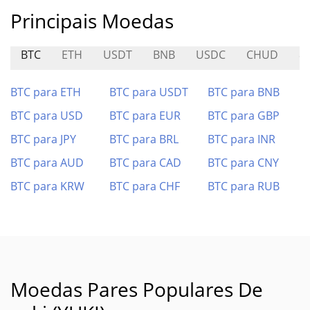
Principais Moedas
BTC
ETH
USDT
BNB
USDC
CHUD
8
BTC para ETH
BTC para USDT
BTC para BNB
BTC para USD
BTC para EUR
BTC para GBP
BTC para JPY
BTC para BRL
BTC para INR
BTC para AUD
BTC para CAD
BTC para CNY
BTC para KRW
BTC para CHF
BTC para RUB
Moedas Pares Populares De