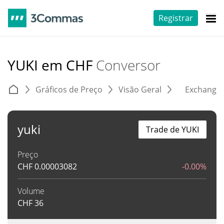
Registrar
YUKI em CHF
Conversor
Gráficos de Preço
Visão Geral
Exchange
yuki
Trade de YUKI
Preço
CHF
0.00003082
-0.00%
Volume
CHF
36