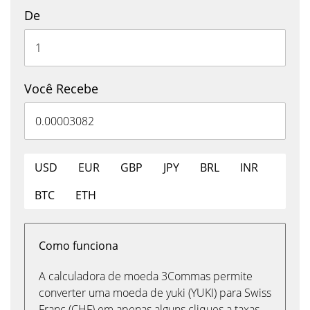
De
Você Recebe
USD
EUR
GBP
JPY
BRL
INR
BTC
ETH
Como funciona
A calculadora de moeda 3Commas permite
converter uma moeda de yuki (YUKI) para Swiss
Franc (CHF) em apenas alguns cliques a taxas