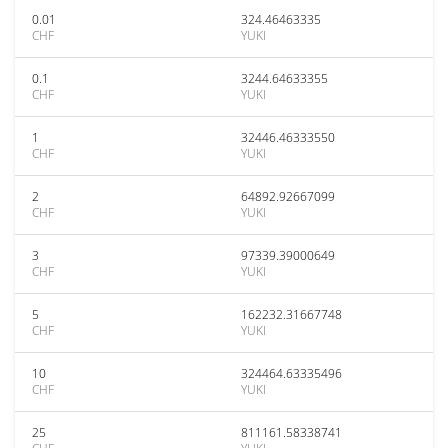
0.01
324.46463335
CHF
YUKI
0.1
3244.64633355
CHF
YUKI
1
32446.46333550
CHF
YUKI
2
64892.92667099
CHF
YUKI
3
97339.39000649
CHF
YUKI
5
162232.31667748
CHF
YUKI
10
324464.63335496
CHF
YUKI
25
811161.58338741