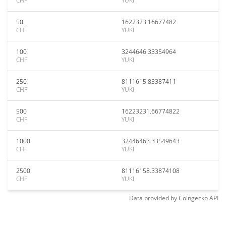
CHF
YUKI
50
1622323.16677482
CHF
YUKI
100
3244646.33354964
CHF
YUKI
250
8111615.83387411
CHF
YUKI
500
16223231.66774822
CHF
YUKI
1000
32446463.33549643
CHF
YUKI
2500
81116158.33874108
CHF
YUKI
Data provided by
Coingecko
API