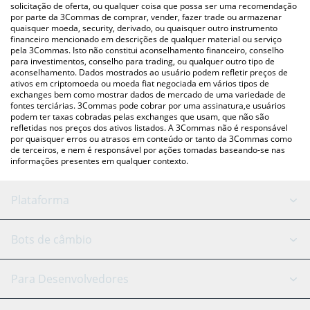
para verificar o último preço de yuki nas principais moedas fiat e
solicitação de oferta, ou qualquer coisa que possa ser uma recomendação
por parte da 3Commas de comprar, vender, fazer trade ou armazenar
criptográficas.
quaisquer moeda, security, derivado, ou quaisquer outro instrumento
financeiro mencionado em descrições de qualquer material ou serviço
pela 3Commas. Isto não constitui aconselhamento financeiro, conselho
para investimentos, conselho para trading, ou qualquer outro tipo de
aconselhamento. Dados mostrados ao usuário podem refletir preços de
ativos em criptomoeda ou moeda fiat negociada em vários tipos de
exchanges bem como mostrar dados de mercado de uma variedade de
fontes terciárias. 3Commas pode cobrar por uma assinatura,e usuários
podem ter taxas cobradas pelas exchanges que usam, que não são
refletidas nos preços dos ativos listados. A 3Commas não é responsável
por quaisquer erros ou atrasos em conteúdo or tanto da 3Commas como
de terceiros, e nem é responsável por ações tomadas baseando-se nas
informações presentes em qualquer contexto.
Plataforma
Bot GRID
Status do sistema
Bots de câmbio
Bots DCA
Backtesting
Binance
BitMEX
Para Desenvolvedores
Signal Bot
Assistente de IA
Bitstamp
Kraken