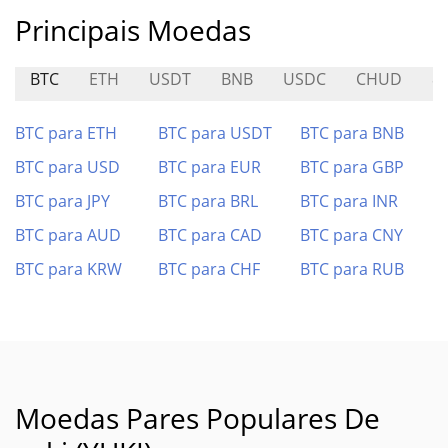
Principais Moedas
BTC
ETH
USDT
BNB
USDC
CHUD
8
BTC para ETH
BTC para USDT
BTC para BNB
BTC para USD
BTC para EUR
BTC para GBP
BTC para JPY
BTC para BRL
BTC para INR
BTC para AUD
BTC para CAD
BTC para CNY
BTC para KRW
BTC para CHF
BTC para RUB
Moedas Pares Populares De