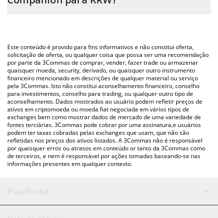
simplesmente inserindo a quantidade de Yuki Grok Companion
no campo correspondente e converterá automaticamente o
A maneira mais comum de converter o YUKI para KRW é
valor em South Korean Won (KRW).
utilizando uma plataforma de troca Crypto Exchange ou P2P
(pessoa a pessoa) como LocalBitcoins, etc.
Você também pode usar nossa tabela de preços de Yuki Grok
Este conteúdo é provido para fins informativos e não constitui oferta,
Companion acima para verificar o último preço de Yuki Grok
solicitação de oferta, ou qualquer coisa que possa ser uma recomendação
por parte da 3Commas de comprar, vender, fazer trade ou armazenar
Companion nas principais moedas fiat e criptográficas.
quaisquer moeda, security, derivado, ou quaisquer outro instrumento
financeiro mencionado em descrições de qualquer material ou serviço
pela 3Commas. Isto não constitui aconselhamento financeiro, conselho
para investimentos, conselho para trading, ou qualquer outro tipo de
aconselhamento. Dados mostrados ao usuário podem refletir preços de
ativos em criptomoeda ou moeda fiat negociada em vários tipos de
exchanges bem como mostrar dados de mercado de uma variedade de
fontes terciárias. 3Commas pode cobrar por uma assinatura,e usuários
podem ter taxas cobradas pelas exchanges que usam, que não são
refletidas nos preços dos ativos listados. A 3Commas não é responsável
por quaisquer erros ou atrasos em conteúdo or tanto da 3Commas como
de terceiros, e nem é responsável por ações tomadas baseando-se nas
informações presentes em qualquer contexto.
Plataforma