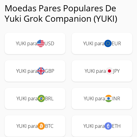
Moedas Pares Populares De
Yuki Grok Companion (YUKI)
YUKI para
USD
YUKI para
EUR
YUKI para
GBP
YUKI para
JPY
YUKI para
BRL
YUKI para
INR
YUKI para
BTC
YUKI para
ETH