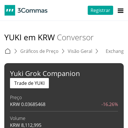
Registrar
YUKI em KRW
Conversor
Gráficos de Preço
Visão Geral
Exchange
Yuki Grok Companion
Trade de YUKI
Preço
KRW
0.03685468
-16.26%
Volume
KRW
8,112,995