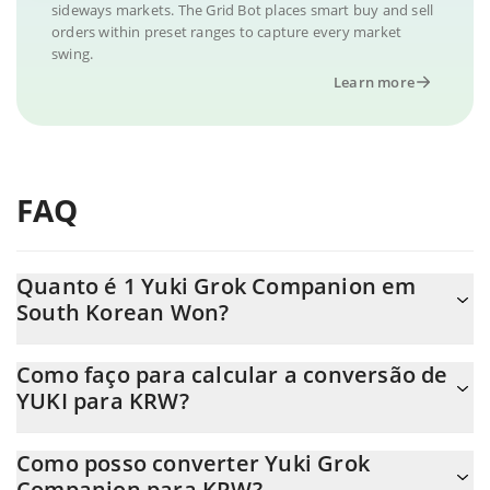
sideways markets. The Grid Bot places smart buy and sell
orders within preset ranges to capture every market
swing.
Learn more
FAQ
Quanto é 1 Yuki Grok Companion em
South Korean Won?
O preço do Yuki Grok Companion em KRW está em constante
Como faço para calcular a conversão de
mudança.
YUKI para KRW?
Neste momento, 1 Yuki Grok Companion equivale a 0.03685468
A Calculadora Yuki Grok Companion 3Commas permite calcular
KRW
Como posso converter Yuki Grok
facilmente o preço de conversão do YUKI para KRW
Companion para KRW?