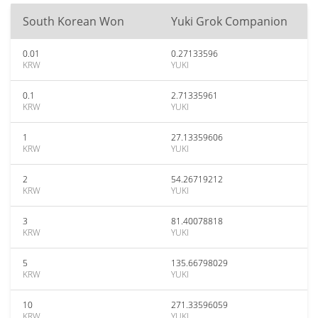
South Korean Won
Yuki Grok Companion
0.01
0.27133596
KRW
YUKI
0.1
2.71335961
KRW
YUKI
1
27.13359606
KRW
YUKI
2
54.26719212
KRW
YUKI
3
81.40078818
KRW
YUKI
5
135.66798029
KRW
YUKI
10
271.33596059
KRW
YUKI