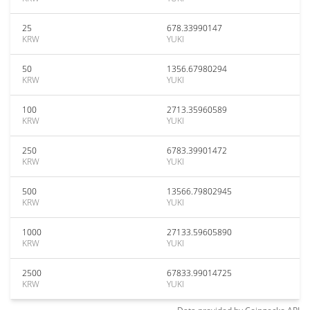
25
678.33990147
KRW
YUKI
50
1356.67980294
KRW
YUKI
100
2713.35960589
KRW
YUKI
250
6783.39901472
KRW
YUKI
500
13566.79802945
KRW
YUKI
1000
27133.59605890
KRW
YUKI
2500
67833.99014725
KRW
YUKI