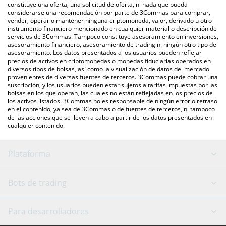
otras.
También puedes utilizar nuestra tabla de precios de KONET que
constituye una oferta, una solicitud de oferta, ni nada que pueda
considerarse una recomendación por parte de 3Commas para comprar,
se encuentra arriba para verificar el último precio de KONET en
vender, operar o mantener ninguna criptomoneda, valor, derivado u otro
las principales monedas fiduciarias y criptomonedas.
instrumento financiero mencionado en cualquier material o descripción de
servicios de 3Commas. Tampoco constituye asesoramiento en inversiones,
asesoramiento financiero, asesoramiento de trading ni ningún otro tipo de
asesoramiento. Los datos presentados a los usuarios pueden reflejar
precios de activos en criptomonedas o monedas fiduciarias operados en
diversos tipos de bolsas, así como la visualización de datos del mercado
provenientes de diversas fuentes de terceros. 3Commas puede cobrar una
suscripción, y los usuarios pueden estar sujetos a tarifas impuestas por las
bolsas en los que operan, las cuales no están reflejadas en los precios de
los activos listados. 3Commas no es responsable de ningún error o retraso
en el contenido, ya sea de 3Commas o de fuentes de terceros, ni tampoco
de las acciones que se lleven a cabo a partir de los datos presentados en
cualquier contenido.
Plataforma
Bot GRID
Estado del sistema
Bots de trading
Bot DCA
Backtesting
Binance
BitMEX
Para desarrolladores