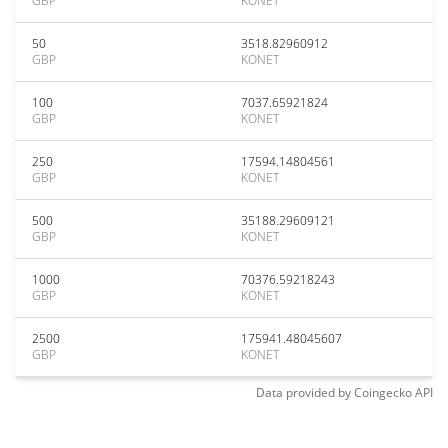
GBP
KONET
50
3518.82960912
GBP
KONET
100
7037.65921824
GBP
KONET
250
17594.14804561
GBP
KONET
500
35188.29609121
GBP
KONET
1000
70376.59218243
GBP
KONET
2500
175941.48045607
GBP
KONET
Data provided by
Coingecko
API