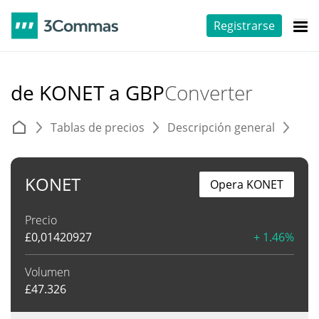
Registrarse
de KONET a GBP
Converter
Tablas de precios
Descripción general
C
KONET
Opera KONET
Precio
£
0,01420927
+ 1.46%
Volumen
£
47.326