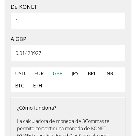
De KONET
A GBP
USD
EUR
GBP
JPY
BRL
INR
BTC
ETH
¿Cómo funciona?
La calculadora de moneda de 3Commas te
permite convertir una moneda de KONET
(KONET) a British Pound (GBP) en solo unos