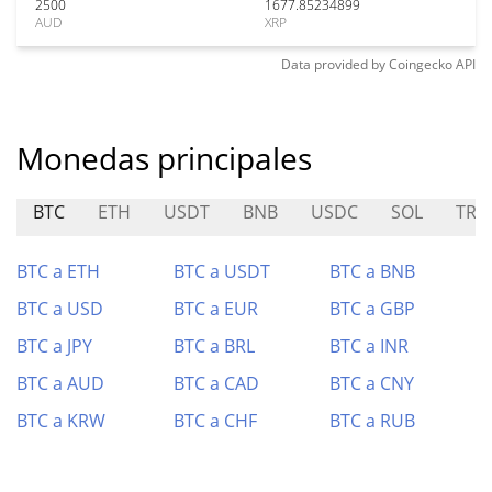
2500
1677.85234899
AUD
XRP
Data provided by
Coingecko
API
Monedas principales
BTC
ETH
USDT
BNB
USDC
SOL
TRX
BTC a ETH
BTC a USDT
BTC a BNB
BTC a USD
BTC a EUR
BTC a GBP
BTC a JPY
BTC a BRL
BTC a INR
BTC a AUD
BTC a CAD
BTC a CNY
BTC a KRW
BTC a CHF
BTC a RUB