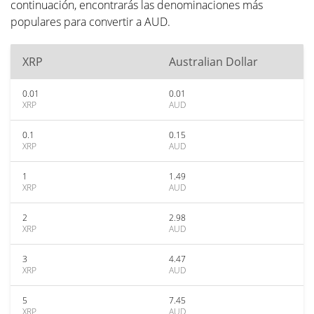
continuación, encontrarás las denominaciones más
populares para convertir a AUD.
XRP
Australian Dollar
0.01
0.01
XRP
AUD
0.1
0.15
XRP
AUD
1
1.49
XRP
AUD
2
2.98
XRP
AUD
3
4.47
XRP
AUD
5
7.45
XRP
AUD