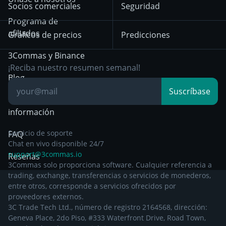
Exchanges
Socios comerciales
Seguridad
Aviso de privacidad a
Bybit
Position Trading
Programa de
partir del 29 de
afiliados
Gráficos de precios
Predicciones
diciembre de 2024
Day Trading
3Commas y Binance
Otra documentación
Breakout Trading
¡Reciba nuestro resumen semanal!
legal
Blog
Suscríbase
Centro de
información
Servicio de soporte
FAQ
Chat en vivo disponible 24/7
support@3commas.io
Reseñas
3Commas solo proporciona software. Cualquier referencia a
trading, exchange, transferencias o servicios de monederos,
entre otros, corresponde a servicios ofrecidos por
proveedores externos.
3C Trade Tech Ltd., número de registro 2164568, dirección:
Geneva Place, 2do Piso, #333 Waterfront Drive, Road Town,