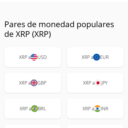
Pares de monedad populares
de XRP (XRP)
XRP a
USD
XRP a
EUR
XRP a
GBP
XRP a
JPY
XRP a
BRL
XRP a
INR