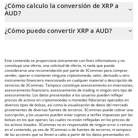
El precio de XRP en AUD cambia constantemente.
¿Cómo calculo la conversión de XRP a
AUD?
En este momento, 1 XRP equivale a 1.49 AUD.
La calculadora de XRP de 3Commas te permite calcular
¿Cómo puedo convertir XRP a AUD?
fácilmente el precio de conversión de XRP a AUD. Solo necesitas
ingresar la cantidad de XRP en el campo correspondiente, y el
La forma más común de convertir XRP a AUD es a través de un
valor se convertirá automáticamente a Australian Dollar (AUD).
mercado bursátil de criptomonedas o una plataforma de
intercambio P2P (persona a persona), como LocalBitcoins, entre
También puedes utilizar nuestra tabla de precios de XRP que se
Este contenido se proporciona únicamente con fines informativos y no
otras.
encuentra arriba para verificar el último precio de XRP en las
constituye una oferta, una solicitud de oferta, ni nada que pueda
considerarse una recomendación por parte de 3Commas para comprar,
principales monedas fiduciarias y criptomonedas.
vender, operar o mantener ninguna criptomoneda, valor, derivado u otro
instrumento financiero mencionado en cualquier material o descripción de
servicios de 3Commas. Tampoco constituye asesoramiento en inversiones,
asesoramiento financiero, asesoramiento de trading ni ningún otro tipo de
asesoramiento. Los datos presentados a los usuarios pueden reflejar
precios de activos en criptomonedas o monedas fiduciarias operados en
diversos tipos de bolsas, así como la visualización de datos del mercado
provenientes de diversas fuentes de terceros. 3Commas puede cobrar una
suscripción, y los usuarios pueden estar sujetos a tarifas impuestas por las
bolsas en los que operan, las cuales no están reflejadas en los precios de
los activos listados. 3Commas no es responsable de ningún error o retraso
en el contenido, ya sea de 3Commas o de fuentes de terceros, ni tampoco
de las acciones que se lleven a cabo a partir de los datos presentados en