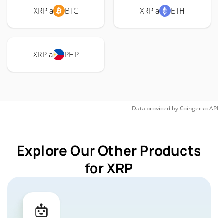
XRP a
BTC
XRP a
ETH
XRP a
PHP
Data provided by
Coingecko
API
Explore Our Other Products
for XRP