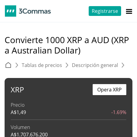
Registrarse
Convierte 1000 XRP a AUD (XRP
a Australian Dollar)
Tablas de precios
Descripción general
C
XRP
Opera XRP
Precio
A$
1,49
-1.69%
Volumen
A$
1.707.676.200