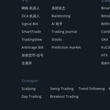
平台
交易
网格 机器人
系统状态
Bina
DCA 机器人
Backtesting
Bits
Signal Bot
AI 助手
Bitfi
SmartTrade
Trading Journal
Coin
TradingView
Stocks
OKX
Arbitrage Bot
Prediction market
KuCo
加密货币-信号
HTX
交易所
Bybit
Strategies
Scalping
Swing Trading
Trend Following
Day Trading
Breakout Trading