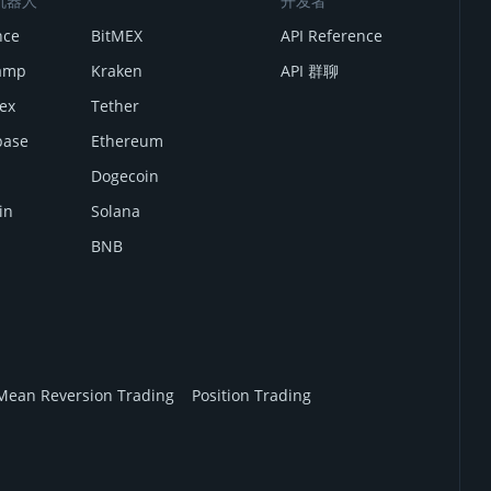
机器人
开发者
nce
BitMEX
API Reference
tamp
Kraken
API 群聊
nex
Tether
base
Ethereum
Dogecoin
in
Solana
BNB
Mean Reversion Trading
Position Trading