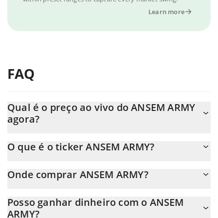
Learn more
FAQ
Qual é o preço ao vivo do ANSEM ARMY
agora?
O preço real do ANSEM ARMY ao USD agora é de $ 0.000018.
O que é o ticker ANSEM ARMY?
O ANSEM ARMY ticker é 🐂🀄️
Onde comprar ANSEM ARMY?
Você pode comprar ANSEM ARMY em qualquer troca ou via
Posso ganhar dinheiro com o ANSEM
transferência p2p. E a melhor maneira de trocar ANSEM ARMY é
ARMY?
através de um bot de 3commas.