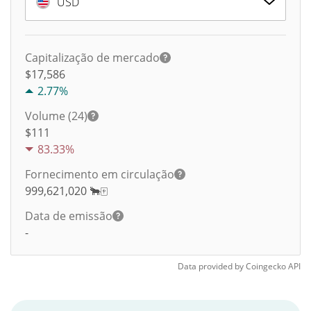
USD
Capitalização de mercado
$17,586
2.77%
Volume (24)
$
111
83.33%
Fornecimento em circulação
999,621,020
🐂🀄️
Data de emissão
-
Data provided by
Coingecko
API