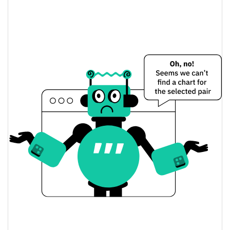
ANSEM ARMY Preço Ontem
$0.000017359351 /
Baixa / Alta de ontem
$0.000017369077
Abertura / Fecho de
$0.000017369077 /
$0.000017359351
Ontem
1.30%
A mudança de ontem
$177.3877
Volume de ontem
Histórico do preço do ANSEM ARMY
$0.00001695159 /
7 dias Baixa / 7 dias Alta
$0.000020978433
30 dias Baixa / 30 dias
$0.00001695159 /