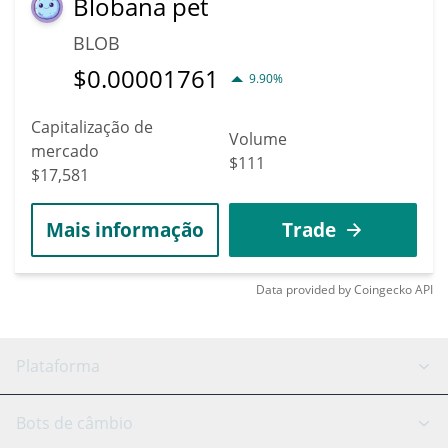
Blobana pet
BLOB
$
0.00001761
9.90%
Capitalização de
Volume
mercado
$111
$17,581
Mais informação
Trade
Data provided by
Coingecko
API
Plataforma
Bot GRID
Status do sistema
Bots de câmbio