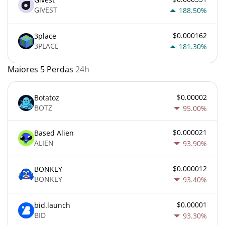
GIVEST
188.50%
$0.000162
3place
3PLACE
181.30%
Maiores 5 Perdas
24h
$0.00002
Botatoz
BOTZ
95.00%
$0.000021
Based Alien
ALIEN
93.90%
$0.000012
BONKEY
BONKEY
93.40%
$0.00001
bid.launch
BID
93.30%