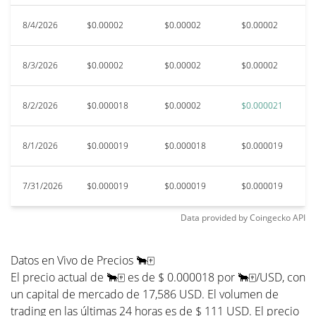
8/4/2026
$0.00002
$0.00002
$0.00002
$
8/3/2026
$0.00002
$0.00002
$0.00002
$
8/2/2026
$0.000018
$0.00002
$0.000021
$
8/1/2026
$0.000019
$0.000018
$0.000019
$
7/31/2026
$0.000019
$0.000019
$0.000019
$
Data provided by
Coingecko
API
Datos en Vivo de Precios 🐂🀄️
El precio actual de 🐂🀄️ es de $ 0.000018 por 🐂🀄️/USD, con
un capital de mercado de 17,586 USD. El volumen de
trading en las últimas 24 horas es de $ 111 USD. El precio