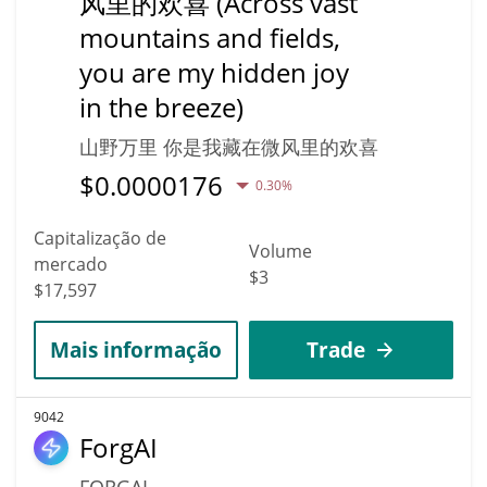
风里的欢喜 (Across vast
mountains and fields,
you are my hidden joy
in the breeze)
山野万里 你是我藏在微风里的欢喜
$
0.0000176
0.30%
Capitalização de
Volume
mercado
$3
$17,597
Mais informação
Trade
9042
ForgAI
FORGAI