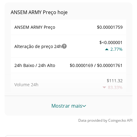
ANSEM ARMY Preço hoje
$0.00001759
ANSEM ARMY Preço
$<0.000001
Alteração de preço
24h
2.77%
$0.0000169 / $0.00001761
24h Baixo / 24h Alto
$111.32
Volume
24h
83.33%
Volume / Limite de
Mostrar mais
0.0063301828
mercado
Data provided by
Coingecko
API
<0.000001%
Dominio de mercado