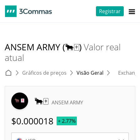
Registrar
ANSEM ARMY (🐂🀄️)
Valor real
atual
Gráficos de preços
Visão Geral
Exchang
🐂🀄️
ANSEM ARMY
$
0.000018
+ 2.77%