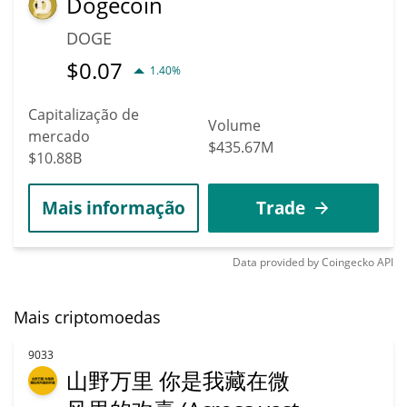
Dogecoin
DOGE
$
0.07
1.40%
Capitalização de
Volume
mercado
$435.67M
$10.88B
Mais informação
Trade
Data provided by
Coingecko
API
Mais criptomoedas
9033
山野万里 你是我藏在微