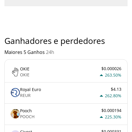
Você não deve esperar ficar rico com ANSEM ARMY ou com
qualquer outra nova tecnologia. É sempre importante estar
atento quando algo soa muito bom para ser verdade ou vai
contra os princípios econômicos básicos.
Ganhadores e perdedores
Maiores 5 Ganhos
24h
$0.000026
OKIE
OKIE
263.50%
$4.13
Royal Euro
REUR
262.80%
$0.000194
Pooch
POOCH
225.30%
$0.000331
Givest