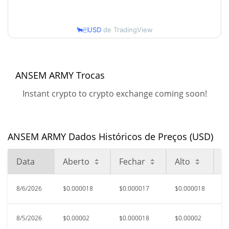
$0.000018551851
Alta
🐂🀄️USD
de TradingView
90 dias Baixa / 90 dias
$0.00001695159 /
$0.000020055135
Alta
52 Semana Baixa / 52
$0.00001695159 /
ANSEM ARMY Trocas
$0.000020978433
Semana Alta
Instant crypto to crypto exchange coming soon!
Máxima de todos os
$0.00037811
tempos
95.35%
Jul 4, 2026 (1 meses atrás)
ANSEM ARMY Dados Históricos de Preços (USD)
$0.0000169
Baixa de todos os tempos
Data
Aberto
Fechar
Alto
B
4.11%
Aug 6, 2026 (0 dias atrás)
8/6/2026
$0.000018
$0.000017
$0.000018
$
8/5/2026
$0.00002
$0.000018
$0.00002
$