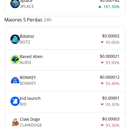
$0.000162
3place
3PLACE
181.30%
Maiores 5 Perdas
24h
$0.00002
Botatoz
BOTZ
95.00%
$0.000021
Based Alien
ALIEN
93.90%
$0.000012
BONKEY
BONKEY
93.40%
$0.00001
bid.launch
BID
93.30%
$0.00003
Claw Doge
CLAWDOGE
93.30%