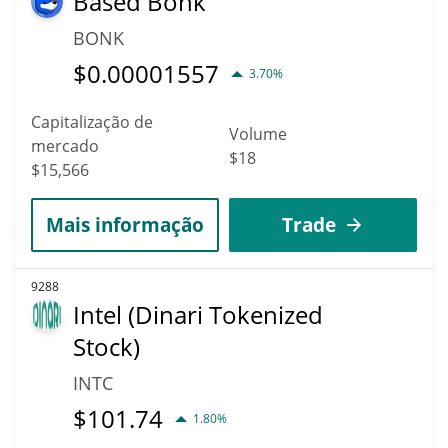
Based Bonk
BONK
$
0.00001557
3.70%
Capitalização de
Volume
mercado
$18
$15,566
Mais informação
Trade
9288
Intel (Dinari Tokenized
Stock)
INTC
$
101.74
1.80%