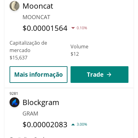
Mooncat
MOONCAT
$
0.00001564
0.10%
Capitalização de
Volume
mercado
$12
$15,637
Mais informação
Trade
9281
Blockgram
GRAM
$
0.00002083
3.00%