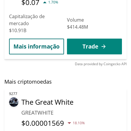
$
0.07
1.70%
Capitalização de
Volume
mercado
$414.48M
$10.91B
Mais informação
Trade
Data provided by
Coingecko
API
Mais criptomoedas
9277
The Great White
GREATWHITE
$
0.00001569
18.10%