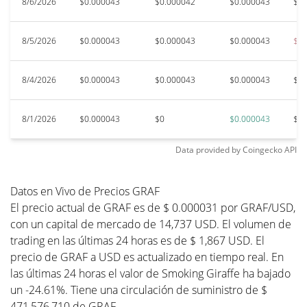
8/6/2026
$0.000043
$0.000042
$0.000043
$0.
8/5/2026
$0.000043
$0.000043
$0.000043
$0.
8/4/2026
$0.000043
$0.000043
$0.000043
$0.
8/1/2026
$0.000043
$0
$0.000043
$0.
Data provided by
Coingecko
API
Datos en Vivo de Precios GRAF
El precio actual de GRAF es de $ 0.000031 por GRAF/USD,
con un capital de mercado de 14,737 USD. El volumen de
trading en las últimas 24 horas es de $ 1,867 USD. El
precio de GRAF a USD es actualizado en tiempo real. En
las últimas 24 horas el valor de Smoking Giraffe ha bajado
un -24.61%. Tiene una circulación de suministro de $
471,576,710 de GRAF.