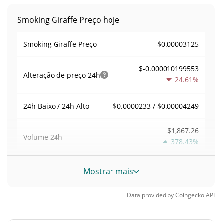
Smoking Giraffe Preço hoje
$0.00003125
Smoking Giraffe Preço
$-0.000010199553
Alteração de preço
24h
24.61%
$0.0000233 / $0.00004249
24h Baixo / 24h Alto
$1,867.26
Volume
24h
378.43%
Volume / Limite de
Mostrar mais
0.12670669
mercado
Data provided by
Coingecko
API
<0.000001%
Dominio de mercado