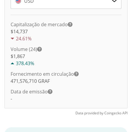
USD
Capitalização de mercado
$14,737
24.61%
Volume (24)
$
1,867
378.43%
Fornecimento em circulação
471,576,710
GRAF
Data de emissão
-
Data provided by
Coingecko
API