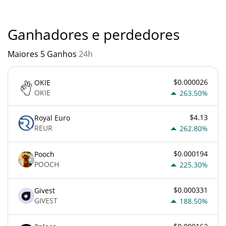
atento quando algo soa muito bom para ser verdade ou vai
contra os princípios econômicos básicos.
Ganhadores e perdedores
Maiores 5 Ganhos
24h
$0.000026
OKIE
OKIE
263.50%
$4.13
Royal Euro
REUR
262.80%
$0.000194
Pooch
POOCH
225.30%
$0.000331
Givest
GIVEST
188.50%