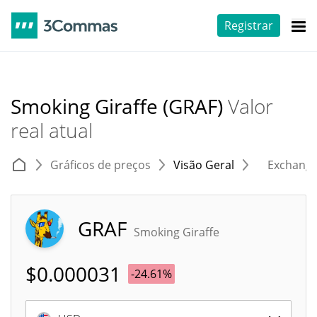
Registrar
Smoking Giraffe (GRAF)
Valor
real atual
Gráficos de preços
Visão Geral
Exchang
GRAF
Smoking Giraffe
$
0.000031
-24.61%