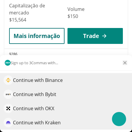
Capitalização de
Volume
mercado
$150
$15,564
Mais informação
Trade
9286
Kabosu on SOL
Sign up to 3Commas with...
KABOSU
Continue with Binance
$
0.00001556
Impulsione o crescimento do seu portfólio com IA
4.80%
QuantPilot é uma plataforma completa de estratégias onde
Continue with Bybit
Capitalização de
agentes autônomos criam, fazem backtest e otimizam suas
Volume
mercado
estratégias e conduzem pesquisas de mercado
$228
Continue with OKX
$15,563
Continue with Kraken
Experimente grátis
Mais informação
Trade