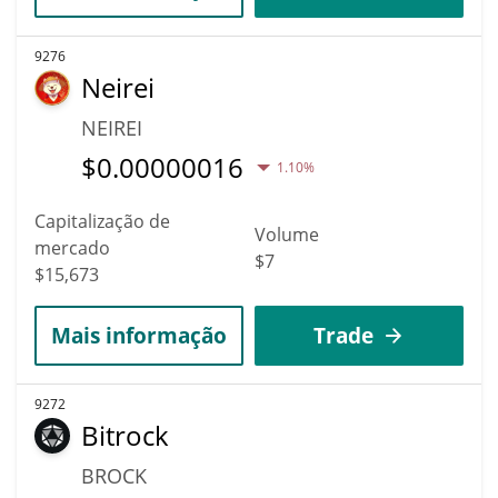
9276
Neirei
NEIREI
$
0.00000016
1.10%
Capitalização de
Volume
mercado
$7
$15,673
Mais informação
Trade
9272
Bitrock
BROCK