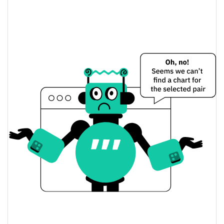
Smoking Giraffe Preço Ontem
$0.000023313138 /
Baixa / Alta de ontem
$0.000038609425
Abertura / Fecho de
$0.000023313138 /
$0.000038609425
Ontem
0.93%
A mudança de ontem
$908.32349
Volume de ontem
Histórico do preço do Smoking Giraffe
$0.000023313138 /
7 dias Baixa / 7 dias Alta
$0.000043167624
30 dias Baixa / 30 dias
$0.000023313138 /