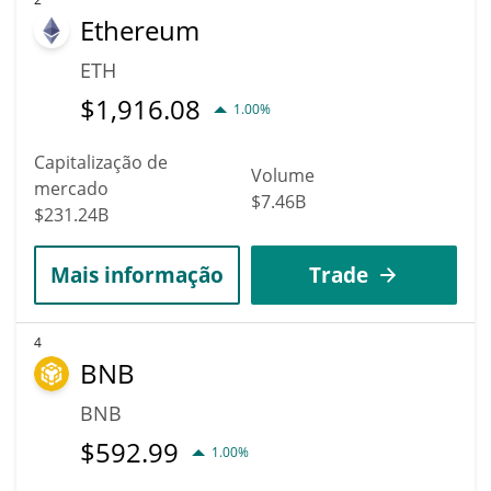
Ethereum
ETH
$
1,916.08
1.00%
Capitalização de
Volume
mercado
$7.46B
$231.24B
Mais informação
Trade
4
BNB
BNB
$
592.99
1.00%