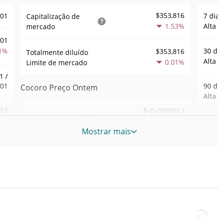
$353,816
001
7 di
Capitalização de
1.53%
Alta
mercado
001
1%
30 d
$353,816
Totalmente diluído
Alta
0.01%
Limite de mercado
1 /
001
90 d
Cocoro Preço Ontem
Alta
053
$<0.000001 /
Baixa / Alta de ontem
$<0.000001
3%
52 S
Mostrar mais
Sem
Abertura / Fecho de
$<0.000001 /
318
$<0.000001
Ontem
Máxi
tem
May 2
0.10%
A mudança de ontem
6%
atrás
75
$25,960.03
Volume de ontem
Baix