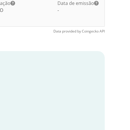
lação
Data de emissão
O
-
Data provided by
Coingecko
API