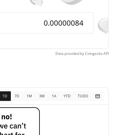
pos
31.67%
5, 2026 (1 meses atrás)
Data provided by
Coingecko
API
1D
7D
1M
3M
1A
YTD
TUDO