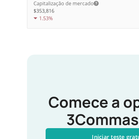
Capitalização de mercado
$353,816
1.53%
Comece a op
3Commas 
Iniciar teste grat