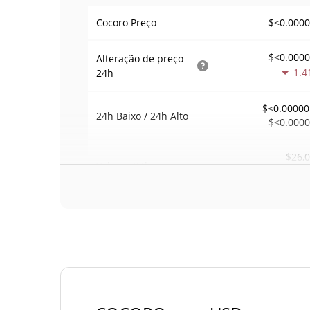
$<0.000
Cocoro Preço
$<0.000
Alteração de preço
1.4
24h
$<0.00000
24h Baixo / 24h Alto
$<0.000
$26,
Volume
24h
0.4
Volume / Limite de
0.073634
mercado
0.00001557226
Dominio de mercado
#39
Posição de mercado