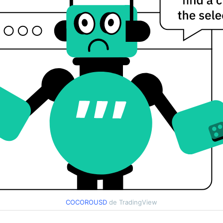
COCOROUSD
de TradingView