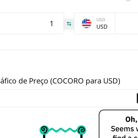
tem
Jun 2
USD
000
USD
RO
000
RO
000
RO
áfico de Preço (COCORO para USD)