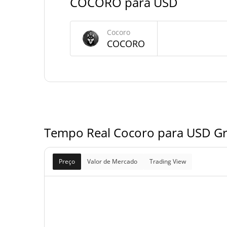
COCORO para USD
Fornecimento de Cocoro
Cocoro
Fornecimento em
420,690,000,
COCORO
COCO
circulação
420,690,000,
Fornecimento total
COCO
420,690,000,
Fornecimento máximo
COCO
Tempo Real Cocoro para USD Gr
Preço
Valor de Mercado
Trading View