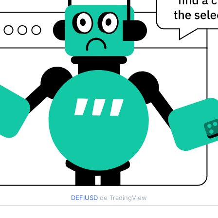
DEFIUSD
de TradingView