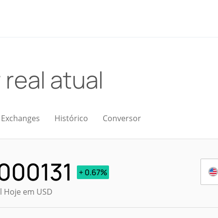
 real atual
Exchanges
Histórico
Conversor
000131
+ 0.67%
al Hoje em USD