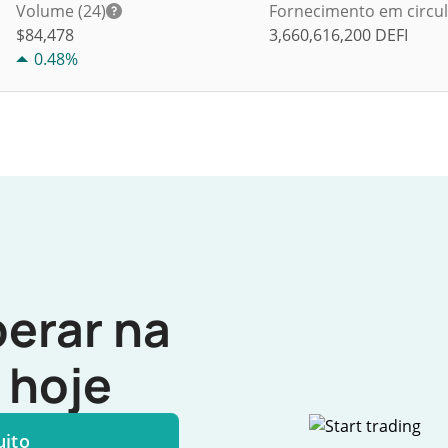
Volume (24)
Fornecimento em circu
$
84,478
3,660,616,200
DEFI
0.48%
erar na
hoje
uito