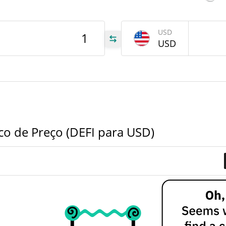
tem
Aug 5
USD
USD
EFI
EFI
EFI
co de Preço (DEFI para USD)