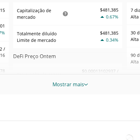
$481,385
315
7 di
Capitalização de
0.67%
Alta
mercado
001
7%
30 d
$481,385
Totalmente diluído
Alta
0.34%
Limite de mercado
2 /
316
90 d
DeFi Preço Ontem
Alta
478
$0.00013102937 /
Baixa / Alta de ontem
$0.00013108034
8%
52 S
Mostrar mais
Sem
Abertura / Fecho de
$0.00013108034 /
947
$0.00013102937
Ontem
Máxi
tem
Jan 3
0.34%
A mudança de ontem
5%
atrás
31
$84,219.02
Volume de ontem
Baix