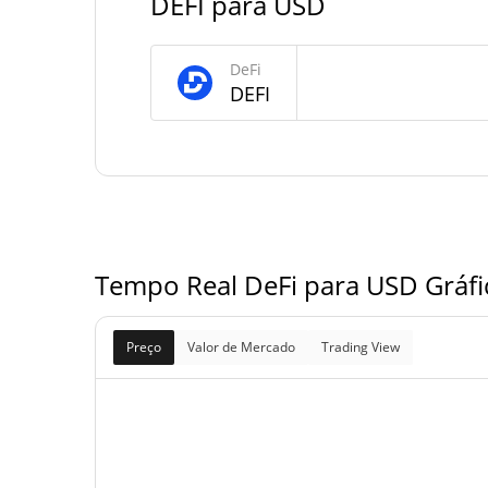
DEFI para USD
Fornecimento de DeFi
DeFi
Fornecimento em
DEFI
3,660,616,167.569 D
circulação
3,660,616,167.569 D
Fornecimento total
10,000,000,000 D
Fornecimento máximo
Tempo Real DeFi para USD Gráfi
Preço
Valor de Mercado
Trading View