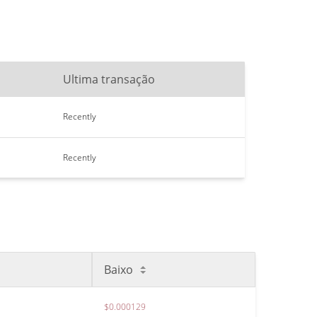
Ultima transação
Recently
Recently
Baixo
$0.000129