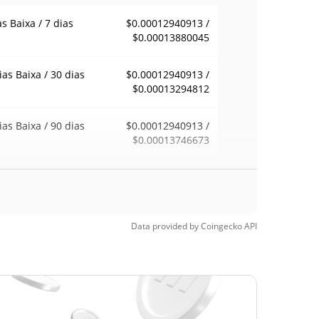
as Baixa / 7 dias
$0.00012940913 /
$0.00013880045
ias Baixa / 30 dias
$0.00012940913 /
$0.00013294812
ias Baixa / 90 dias
$0.00012940913 /
$0.00013746673
emana Baixa / 52
$0.00012940913 /
$0.00013880045
ana Alta
Data provided by
Coingecko
API
ma de todos os
$1.013
pos
99.99%
1, 2024 (2 anos
)
a de todos os
$0.00012912