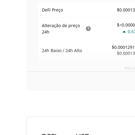
$0.0001
DeFi Preço
$<0.000
Alteração de preço
0.6
24h
$0.0001291
24h Baixo / 24h Alto
$0.0001
$84,
Volume
24h
0.4
Volume / Limite de
0.17548
mercado
0.00002118687
Dominio de mercado
#36
Posição de mercado