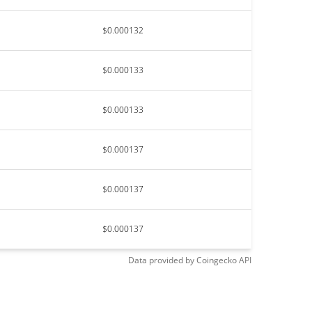
$0.000132
$0.000133
$0.000133
$0.000137
$0.000137
$0.000137
Data provided by
Coingecko
API