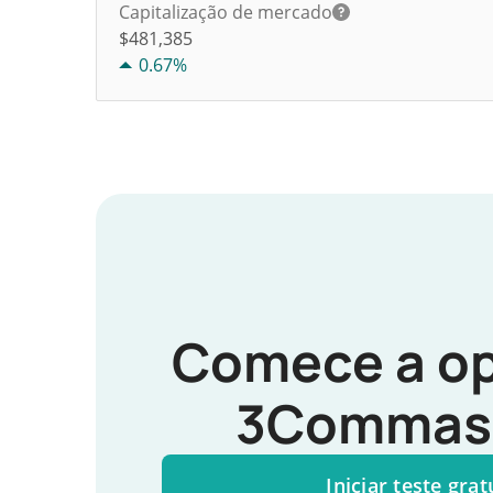
Capitalização de mercado
$481,385
0.67%
Comece a op
3Commas 
Iniciar teste grat