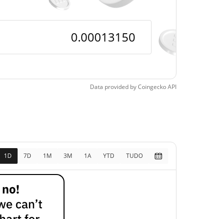
pos
1.85%
, 2026 (0 dias atrás)
Data provided by
Coingecko
API
1D
7D
1M
3M
1A
YTD
TUDO