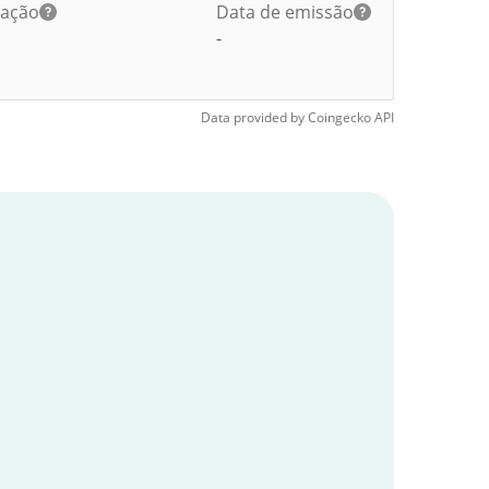
lação
Data de emissão
-
Data provided by
Coingecko
API