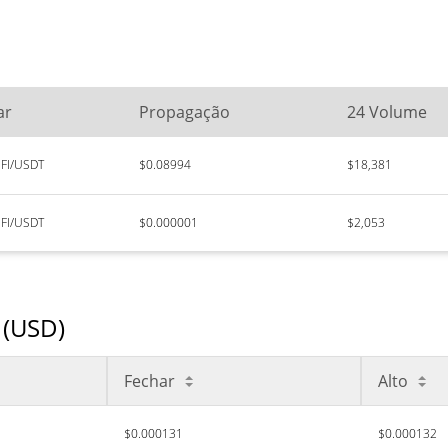
ar
Propagação
24 Volume
FI/USDT
$0.08994
$18,381
FI/USDT
$0.000001
$2,053
 (USD)
Fechar
Alto
$0.000131
$0.000132