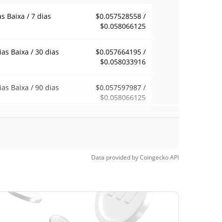
as Baixa / 7 dias
$0.057528558 /
$0.058066125
ias Baixa / 30 dias
$0.057664195 /
$0.058033916
ias Baixa / 90 dias
$0.057597987 /
$0.058066125
emana Baixa / 52
$0.057528558 /
$0.058066125
ana Alta
Data provided by
Coingecko
API
ma de todos os
$0.082878
pos
30.40%
, 2025 (8 meses
)
a de todos os
$0.05439