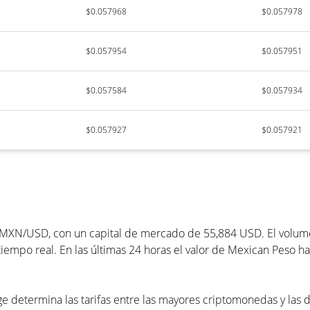
$0.057968
$0.057978
$0.057954
$0.057951
$0.057584
$0.057934
$0.057927
$0.057921
XN/USD, con un capital de mercado de 55,884 USD. El volumen
empo real. En las últimas 24 horas el valor de Mexican Peso ha
e determina las tarifas entre las mayores criptomonedas y las d