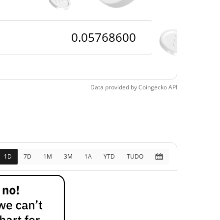
pos
6.06%
, 2025 (8 meses atrás)
Data provided by
Coingecko
API
1D
7D
1M
3M
1A
YTD
TUDO