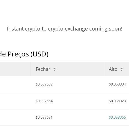
Instant crypto to crypto exchange coming soon!
de Preços (USD)
Fechar
Alto
$0.057682
$0.058034
$0.057664
$0.058023
$0.057651
$0.058066