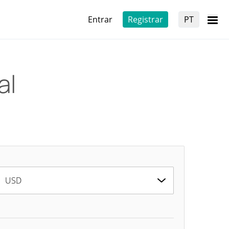
Entrar
Registrar
PT
al
USD