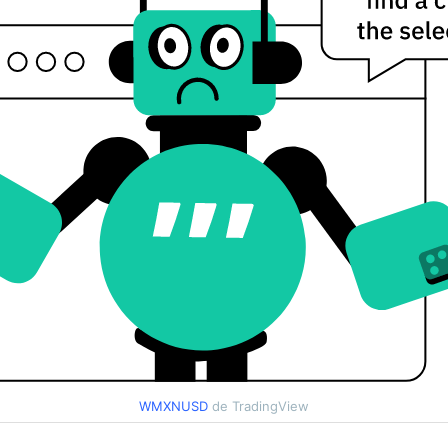
WMXNUSD
de TradingView