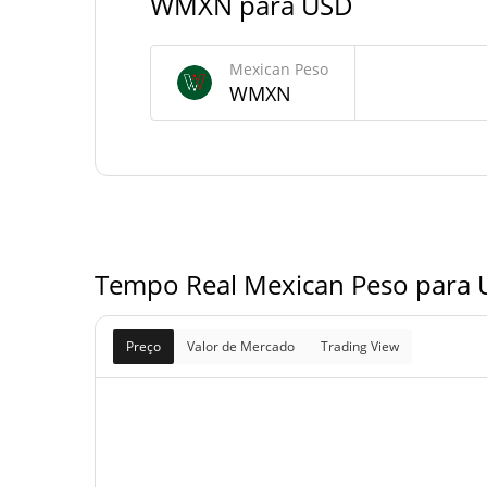
WMXN para USD
Fornecimento de Mexican Peso
Fornecimento em
Mexican Peso
968,788.693 WM
circulação
WMXN
968,788.693 WM
Fornecimento total
0 WM
Fornecimento máximo
Tempo Real Mexican Peso para 
Preço
Valor de Mercado
Trading View