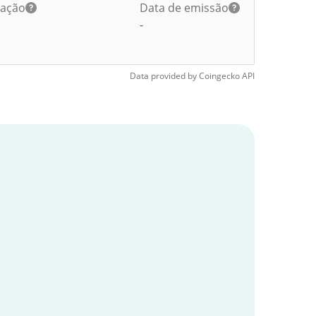
lação
Data de emissão
-
Data provided by
Coingecko
API