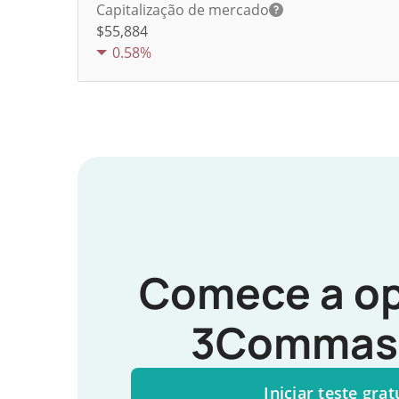
Capitalização de mercado
$55,884
0.58%
Comece a op
3Commas 
Iniciar teste grat