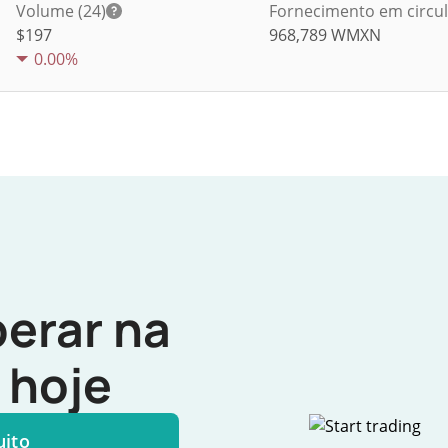
Volume (24)
Fornecimento em circu
$
197
968,789
WMXN
0.00%
erar na
hoje
uito