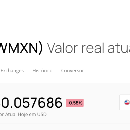
(WMXN)
Valor real atu
Exchanges
Histórico
Conversor
$
0.057686
-0.58%
or Atual Hoje em USD