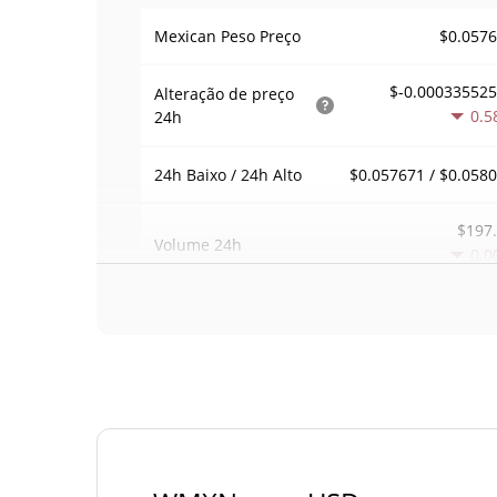
$0.057
Mexican Peso Preço
$-0.00033552
Alteração de preço
0.5
24h
$0.057671 / $0.058
24h Baixo / 24h Alto
$197
Volume
24h
0.0
Volume / Limite de
0.0035283
mercado
0.000002459584
Dominio de mercado
#67
Posição de mercado