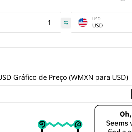
tem
Dec 1
USD
XN
USD
XN
XN
USD Gráfico de Preço (WMXN para USD)