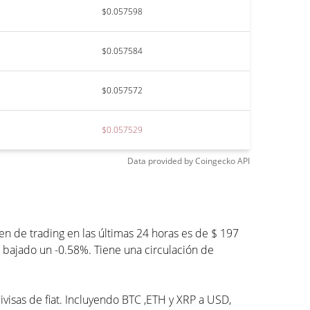
$0.057598
$0.057584
$0.057572
$0.057529
Data provided by
Coingecko
API
 de trading en las últimas 24 horas es de $ 197
 bajado un -0.58%. Tiene una circulación de
ivisas de fiat. Incluyendo BTC ,ETH y XRP a USD,