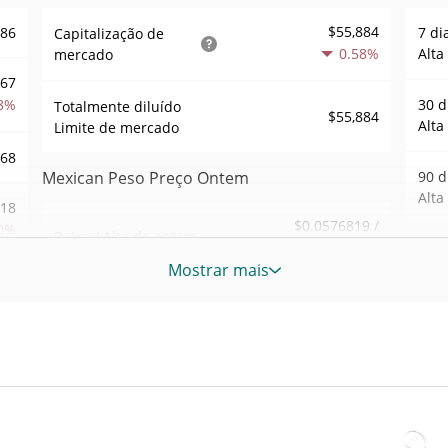
$55,884
686
7 di
Capitalização de
0.58%
Alta
mercado
567
8%
30 d
Totalmente diluído
$55,884
Alta
Limite de mercado
068
Mexican Peso Preço Ontem
90 d
Alta
.18
$0.0576819 /
0%
Baixa / Alta de ontem
$0.057682794
52 S
Mostrar mais
Sem
802
Abertura / Fecho de
$0.0576819 /
$0.057682794
Ontem
Máxi
tem
9%
Dec 7
0.01%
A mudança de ontem
atrás
54
$164.64471
Volume de ontem
Baix