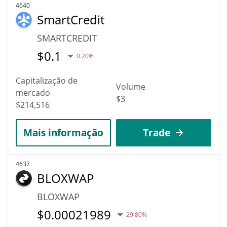
4640
SmartCredit
SMARTCREDIT
$
0.1
0.20%
Capitalização de
Volume
mercado
$3
$214,516
Mais informação
Trade
4637
BLOXWAP
BLOXWAP
$
0.00021989
29.80%