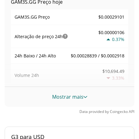
GAM3S.GG Preço hoje
$0.00029101
GAM3S.GG Preço
$0.00000106
Alteração de preço
24h
0.37%
$0.00028839 / $0.0002918
24h Baixo / 24h Alto
$10,694.49
Volume
24h
3.33%
Volume / Limite de
Mostrar mais
0.055373706
mercado
Data provided by
Coingecko
API
0.0000084784027%
Dominio de mercado
#4782
Posição de mercado
G3 para USD