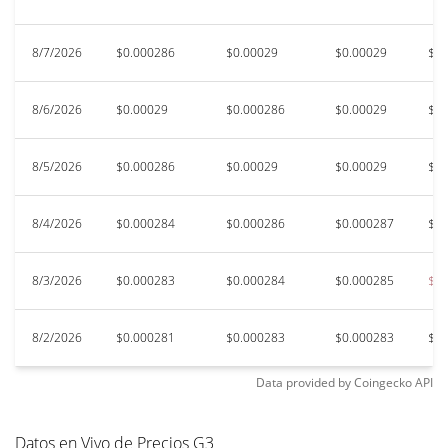
8/7/2026
$0.000286
$0.00029
$0.00029
$0.
8/6/2026
$0.00029
$0.000286
$0.00029
$0.
8/5/2026
$0.000286
$0.00029
$0.00029
$0.
8/4/2026
$0.000284
$0.000286
$0.000287
$0.
8/3/2026
$0.000283
$0.000284
$0.000285
$0.
8/2/2026
$0.000281
$0.000283
$0.000283
$0.
Data provided by
Coingecko
API
Datos en Vivo de Precios G3