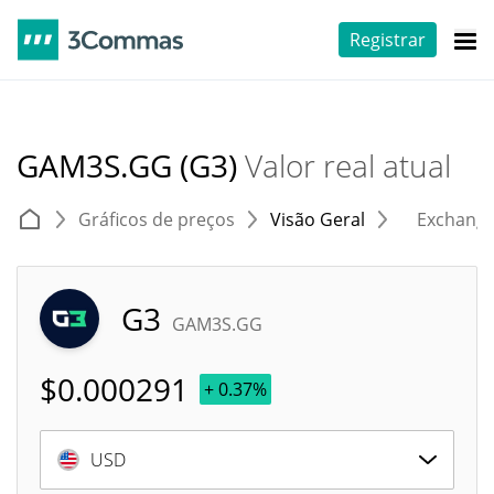
Registrar
GAM3S.GG (G3)
Valor real atual
Gráficos de preços
Visão Geral
Exchang
G3
GAM3S.GG
$
0.000291
+ 0.37%
USD