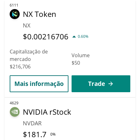
6111
NX Token
NX
$
0.00216706
0.60%
Capitalização de
Volume
mercado
$50
$216,706
Mais informação
Trade
4629
NVIDIA rStock
NVDAR
$
181.7
0%