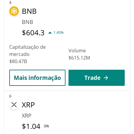
4
BNB
BNB
$
604.3
1.40%
Capitalização de
Volume
mercado
$615.12M
$80.47B
Mais informação
Trade
6
XRP
XRP
$
1.04
0%