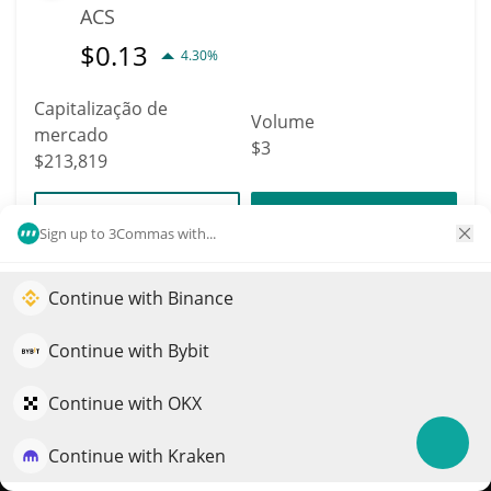
ACS
$
0.13
4.30%
Capitalização de
Volume
mercado
$3
$213,819
Mais informação
Trade
Sign up to 3Commas with...
4646
Continue with Binance
Impulsione o crescimento do seu portfólio com IA
WE LOVE ASS
QuantPilot é uma plataforma completa de estratégias onde
Continue with Bybit
ASS
agentes autônomos criam, fazem backtest e otimizam suas
$
0.00021367
1.20%
estratégias e conduzem pesquisas de mercado
Continue with OKX
Capitalização de
Continue with Kraken
Experimente grátis
Volume
mercado
$734