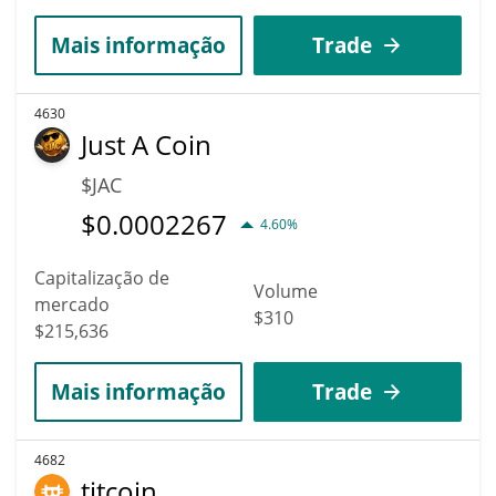
Mais informação
Trade
4630
Just A Coin
$JAC
$
0.0002267
4.60%
Capitalização de
Volume
mercado
$310
$215,636
Mais informação
Trade
4682
titcoin