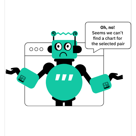
GAM3S.GG Preço Ontem
$0.00028922322 /
Baixa / Alta de ontem
$0.00029010212
Abertura / Fecho de
$0.00028922322 /
$0.00029010212
Ontem
0.47%
A mudança de ontem
$9,932.6808
Volume de ontem
Histórico do preço do GAM3S.GG
$0.00028059357 /
7 dias Baixa / 7 dias Alta
$0.00029121493
30 dias Baixa / 30 dias
$0.00028848637 /
$0.00029121493
Alta