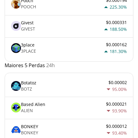
$0.000194
Pooch
POOCH
225.30%
$0.000331
Givest
GIVEST
188.50%
$0.000162
3place
3PLACE
181.30%
Maiores 5 Perdas
24h
$0.00002
Botatoz
BOTZ
95.00%
$0.000021
Based Alien
ALIEN
93.90%
$0.000012
BONKEY
BONKEY
93.40%