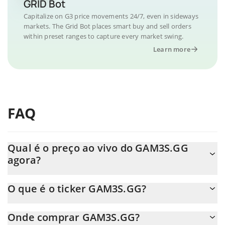
GRID Bot
Capitalize on G3 price movements 24/7, even in sideways
markets. The Grid Bot places smart buy and sell orders
within preset ranges to capture every market swing.
Learn more
FAQ
Qual é o preço ao vivo do GAM3S.GG
agora?
O preço real do GAM3S.GG ao USD agora é de $ 0.000291.
O que é o ticker GAM3S.GG?
O GAM3S.GG ticker é G3
Onde comprar GAM3S.GG?