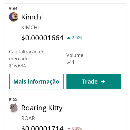
9164
Kimchi
KIMCHI
$
0.00001664
2.10%
Capitalização de
Volume
mercado
$44
$16,634
Mais informação
Trade
9155
Roaring Kitty
ROAR
$
0.00001714
0.30%