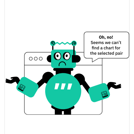
1.79%
Limite de mercado
Korico Preço Ontem
$0.000015553519 /
Baixa / Alta de ontem
$0.000015570935
Abertura / Fecho de
$0.000015570935 /
$0.000015553519
Ontem
1.78%
A mudança de ontem
$627.12141
Volume de ontem
Histórico do preço do Korico
$0.000014815129 /
7 dias Baixa / 7 dias Alta
$0.000020423557