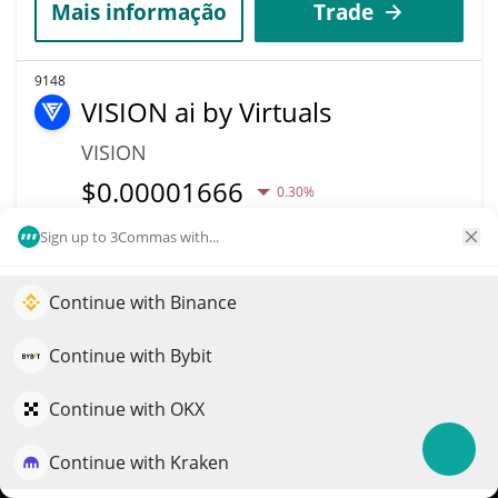
Mais informação
Trade
9148
VISION ai by Virtuals
VISION
$
0.00001666
0.30%
Sign up to 3Commas with...
Capitalização de
Volume
mercado
$7
$16,621
Continue with Binance
Impulsione o crescimento do seu portfólio com IA
QuantPilot é uma plataforma completa de estratégias onde
Continue with Bybit
Mais informação
Trade
agentes autônomos criam, fazem backtest e otimizam suas
estratégias e conduzem pesquisas de mercado
Continue with OKX
9179
loner
Continue with Kraken
Experimente grátis