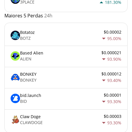
3PLACE
181.30%
Maiores 5 Perdas
24h
$0.00002
Botatoz
BOTZ
95.00%
$0.000021
Based Alien
ALIEN
93.90%
$0.000012
BONKEY
BONKEY
93.40%
$0.00001
bid.launch
BID
93.30%
$0.00003
Claw Doge
CLAWDOGE
93.30%