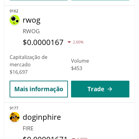
9162
rwog
RWOG
$
0.0000167
2.60%
Capitalização de
Volume
mercado
$453
$16,697
Mais informação
Trade
9177
doginphire
FIRE