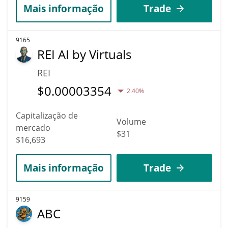
Mais informação
Trade
9165
REI AI by Virtuals
REI
$
0.00003354
2.40%
Capitalização de
Volume
mercado
$31
$16,693
Mais informação
Trade
9159
ABC