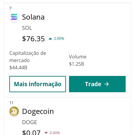
7
Solana
SOL
$
76.35
2.00%
Capitalização de
Volume
mercado
$1.25B
$44.44B
Mais informação
Trade
11
Dogecoin
DOGE
$
0.07
0.40%