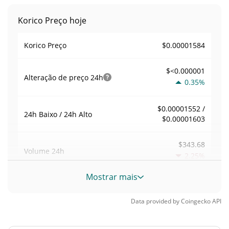
Korico Preço hoje
$0.00001584
Korico Preço
$<0.000001
Alteração de preço
24h
0.35%
$0.00001552 /
24h Baixo / 24h Alto
$0.00001603
$343.68
Volume
24h
2.25%
Mostrar mais
Volume / Limite de
0.0218451
mercado
Data provided by
Coingecko
API
<0.000001%
Dominio de mercado