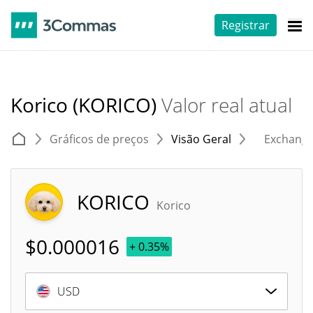
Registrar
Korico (KORICO)
Valor real atual
Gráficos de preços
Visão Geral
Exchang
KORICO
Korico
$
0.000016
+ 0.35%
USD