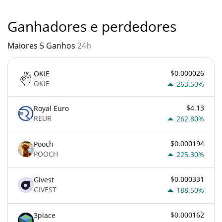
princípios econômicos básicos.
Ganhadores e perdedores
Maiores 5 Ganhos
24h
$0.000026
OKIE
OKIE
263.50%
$4.13
Royal Euro
REUR
262.80%
$0.000194
Pooch
POOCH
225.30%
$0.000331
Givest
GIVEST
188.50%
$0.000162
3place