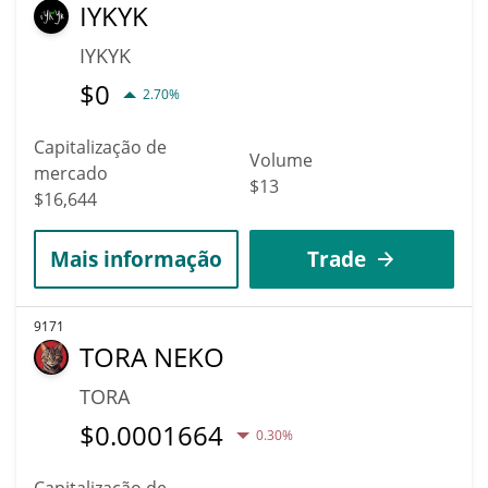
IYKYK
IYKYK
$
0
2.70%
Capitalização de
Volume
mercado
$13
$16,644
Mais informação
Trade
9171
TORA NEKO
TORA
$
0.0001664
0.30%
Capitalização de