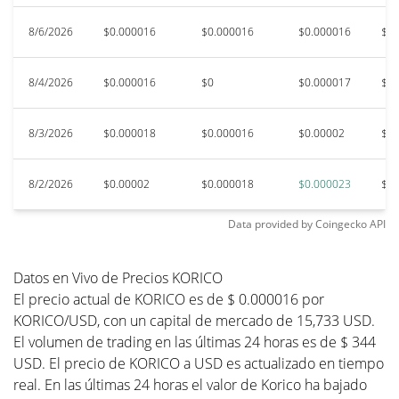
8/6/2026
$0.000016
$0.000016
$0.000016
$0.
8/4/2026
$0.000016
$0
$0.000017
$0.
8/3/2026
$0.000018
$0.000016
$0.00002
$0.
8/2/2026
$0.00002
$0.000018
$0.000023
$0.
Data provided by
Coingecko
API
Datos en Vivo de Precios KORICO
El precio actual de KORICO es de $ 0.000016 por
KORICO/USD, con un capital de mercado de 15,733 USD.
El volumen de trading en las últimas 24 horas es de $ 344
USD. El precio de KORICO a USD es actualizado en tiempo
real. En las últimas 24 horas el valor de Korico ha bajado