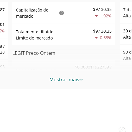
$9,130.35
187
7 di
Capitalização de
1.92%
Alta
mercado
001
6%
30 d
$9,130.35
Totalmente diluído
Alta
0.63%
Limite de mercado
8 /
228
90 d
LEGIT Preço Ontem
Alta
.93
$0.000011922759 /
Baixa / Alta de ontem
$0.000011961172
6%
52 S
Mostrar mais
Sem
Abertura / Fecho de
$0.000011961172 /
525
$0.000011922759
Ontem
Máxi
tem
Jan 1
0.60%
A mudança de ontem
1%
atrás
52
$300.89216
Volume de ontem
Baix