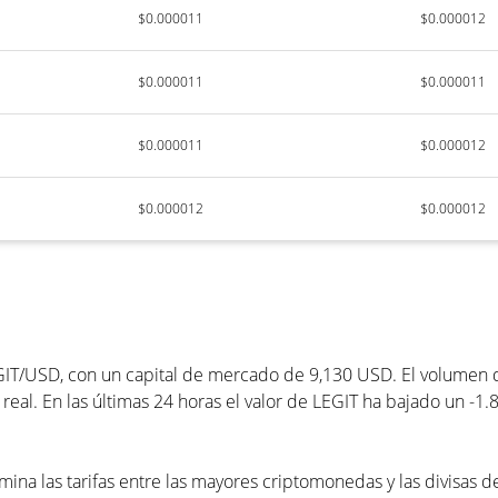
$0.000011
$0.000012
$0.000011
$0.000011
$0.000011
$0.000012
$0.000012
$0.000012
GIT/USD, con un capital de mercado de 9,130 USD. El volumen d
real. En las últimas 24 horas el valor de LEGIT ha bajado un -1.
mina las tarifas entre las mayores criptomonedas y las divisas d