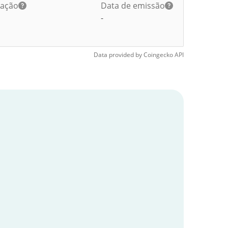
lação
Data de emissão
-
Data provided by
Coingecko
API