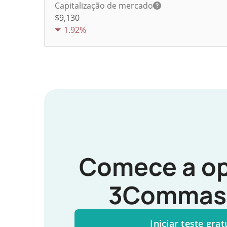
Capitalização de mercado
$9,130
1.92%
Comece a op
3Commas 
Iniciar teste grat