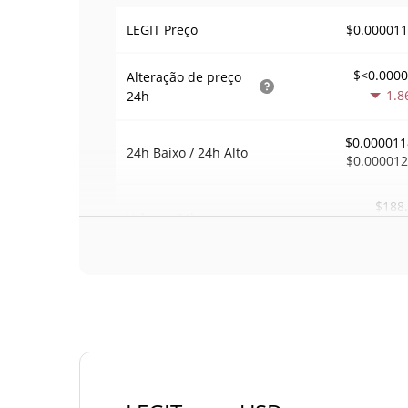
$0.00001
LEGIT Preço
$<0.000
Alteração de preço
1.8
24h
$0.000011
24h Baixo / 24h Alto
$0.00001
$188
Volume
24h
13.4
Volume / Limite de
0.020692
mercado
<0.00000
Dominio de mercado
#103
Posição de mercado