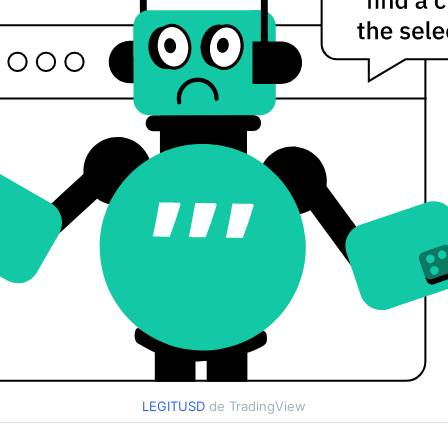
LEGITUSD
de TradingView