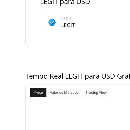
LEGIT para USD
Fornecimento de LEGIT
LEGIT
Fornecimento em
LEGIT
769,440,702.541 LE
circulação
769,440,702.541 LE
Fornecimento total
1,000,000,000 LE
Fornecimento máximo
Tempo Real LEGIT para USD Gráf
Preço
Valor de Mercado
Trading View