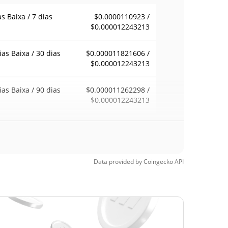
as Baixa / 7 dias
$0.0000110923 /
$0.000012243213
ias Baixa / 30 dias
$0.000011821606 /
$0.000012243213
ias Baixa / 90 dias
$0.000011262298 /
$0.000012243213
emana Baixa / 52
$0.0000110923 /
$0.000012243213
ana Alta
Data provided by
Coingecko
API
ma de todos os
$0.00890273
pos
99.87%
9, 2025 (1 anos
)
a de todos os
$0.00001002