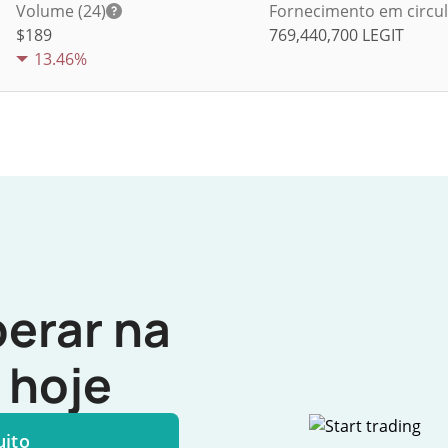
Volume (24)
Fornecimento em circu
$
189
769,440,700
LEGIT
13.46%
erar na
hoje
uito