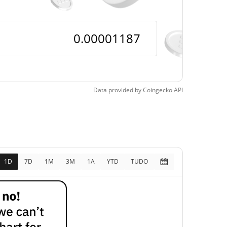
pos
18.49%
5, 2026 (1 meses atrás)
Data provided by
Coingecko
API
1D
7D
1M
3M
1A
YTD
TUDO