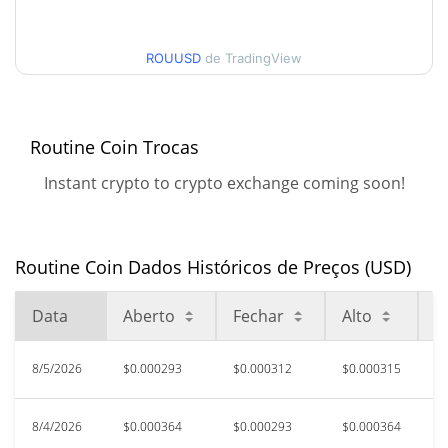
30 dias Baixa / 30 dias
$0.00028864386 /
$0.00031491709
Alta
ROUUSD
de TradingView
90 dias Baixa / 90 dias
$0.00028280955 /
$0.00040952019
Alta
Routine Coin Trocas
52 Semana Baixa / 52
$0.00028280955 /
Instant crypto to crypto exchange coming soon!
$0.00045430182
Semana Alta
Máxima de todos os
$0.00570428
tempos
94.59%
Routine Coin Dados Históricos de Preços (USD)
Feb 5, 2026 (6 meses atrás)
Data
Aberto
Fechar
Alto
B
$0.00007891
Baixa de todos os tempos
290.85%
Nov 29, 2025 (8 meses atrás)
8/5/2026
$0.000293
$0.000312
$0.000315
$0
8/4/2026
$0.000364
$0.000293
$0.000364
$