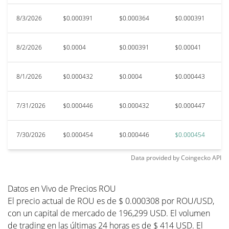
8/3/2026
$0.000391
$0.000364
$0.000391
$
8/2/2026
$0.0004
$0.000391
$0.00041
$
8/1/2026
$0.000432
$0.0004
$0.000443
$
7/31/2026
$0.000446
$0.000432
$0.000447
$
7/30/2026
$0.000454
$0.000446
$0.000454
$
Data provided by
Coingecko
API
Datos en Vivo de Precios ROU
El precio actual de ROU es de $ 0.000308 por ROU/USD,
con un capital de mercado de 196,299 USD. El volumen
de trading en las últimas 24 horas es de $ 414 USD. El