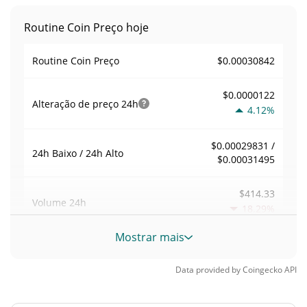
Routine Coin Preço hoje
$0.00030842
Routine Coin Preço
$0.0000122
Alteração de preço
24h
4.12%
$0.00029831 /
24h Baixo / 24h Alto
$0.00031495
$414.33
Volume
24h
18.29%
Mostrar mais
Volume / Limite de
0.0021107087
mercado
Data provided by
Coingecko
API
0.000008639576%
Dominio de mercado