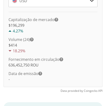
USD
Capitalização de mercado
$196,299
4.27%
Volume (24)
$
414
18.29%
Fornecimento em circulação
636,452,750
ROU
Data de emissão
-
Data provided by
Coingecko
API