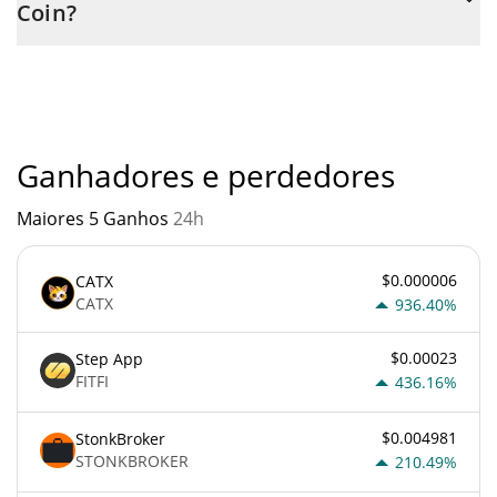
Coin?
através de um bot de 3commas.
Você não deve esperar ficar rico com Routine Coin ou com
qualquer outra nova tecnologia. É sempre importante estar
atento quando algo soa muito bom para ser verdade ou vai
contra os princípios econômicos básicos.
Ganhadores e perdedores
Maiores 5 Ganhos
24h
$0.000006
CATX
CATX
936.40%
$0.00023
Step App
FITFI
436.16%
$0.004981
StonkBroker
STONKBROKER
210.49%