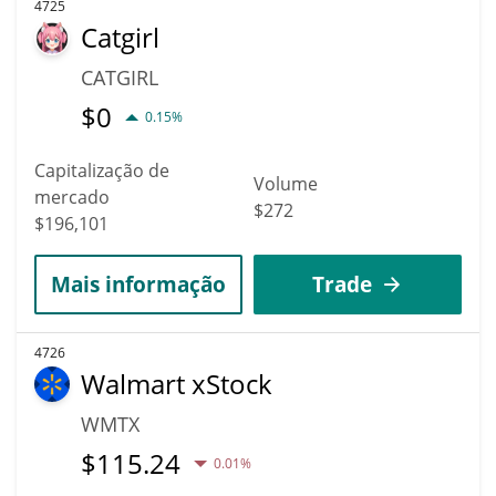
4725
Catgirl
CATGIRL
$
0
0.15%
Capitalização de
Volume
mercado
$272
$196,101
Mais informação
Trade
4726
Walmart xStock
WMTX
$
115.24
0.01%