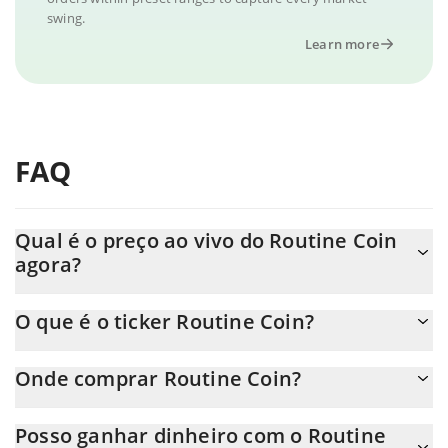
swing.
Learn more
FAQ
Qual é o preço ao vivo do Routine Coin
agora?
O preço real do Routine Coin ao USD agora é de $ 0.000308.
O que é o ticker Routine Coin?
O Routine Coin ticker é ROU
Onde comprar Routine Coin?
Você pode comprar Routine Coin em qualquer troca ou via
Posso ganhar dinheiro com o Routine
transferência p2p. E a melhor maneira de trocar Routine Coin é