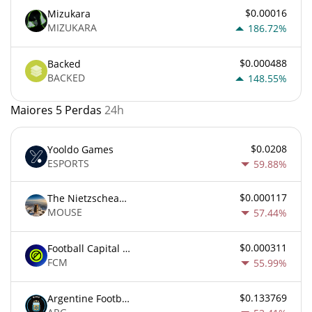
$0.00016
Mizukara
MIZUKARA
186.72%
$0.000488
Backed
BACKED
148.55%
Maiores 5 Perdas
24h
$0.0208
Yooldo Games
ESPORTS
59.88%
$0.000117
The Nietzschean Mouse
MOUSE
57.44%
$0.000311
Football Capital Markets
FCM
55.99%
$0.133769
Argentine Football Association Fan Token