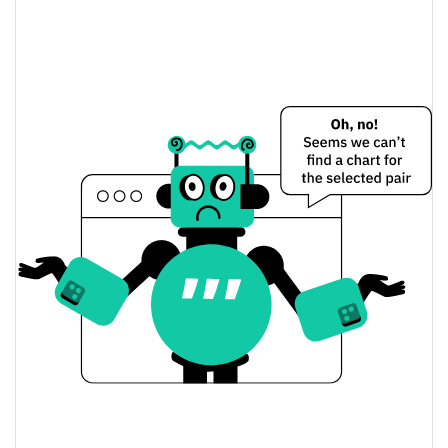
1.12%
Limite de mercado
Routine Coin Preço Ontem
$0.00031170414 /
Baixa / Alta de ontem
$0.00031212838
Abertura / Fecho de
$0.00031212838 /
$0.00031170414
Ontem
1.12%
A mudança de ontem
$502.84953
Volume de ontem
Histórico do preço do Routine Coin
$0.00028280955 /
7 dias Baixa / 7 dias Alta
$0.00045430182