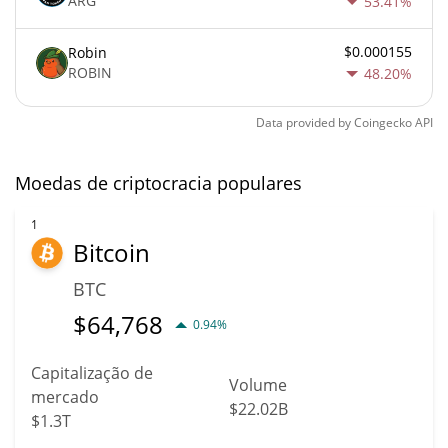
ARG
53.41%
$0.000155
Robin
ROBIN
48.20%
Data provided by
Coingecko
API
Moedas de criptocracia populares
1
Bitcoin
BTC
$
64,768
0.94%
Capitalização de
Volume
mercado
$22.02B
$1.3T