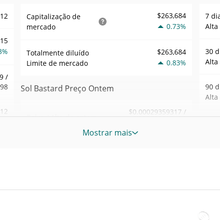
$263,684
612
7 di
Capitalização de
0.73%
Alta
mercado
215
3%
30 d
$263,684
Totalmente diluído
Alta
0.83%
Limite de mercado
9 /
798
90 d
Sol Bastard Preço Ontem
Alta
.12
$0.00029359317 /
Baixa / Alta de ontem
$0.00029377361
6%
52 S
Mostrar mais
Sem
Abertura / Fecho de
$0.00029359317 /
024
$0.00029377361
Ontem
Máxi
tem
Nov 1
0.83%
A mudança de ontem
2%
atrás
56
$131.7336
Volume de ontem
Baix