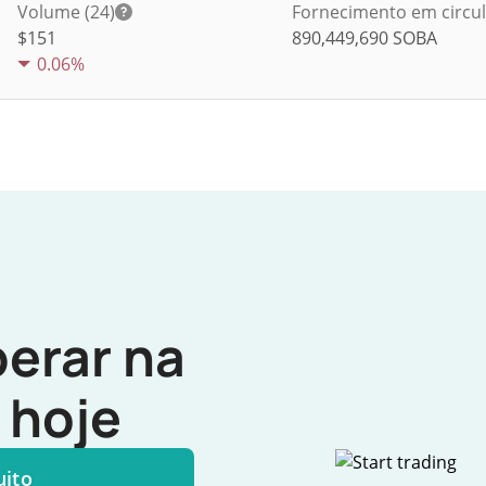
Volume (24)
Fornecimento em circu
$
151
890,449,690
SOBA
0.06%
erar na
hoje
uito