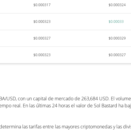
$0.000317
$0.000324
$0.000323
$0.00033
$0.000327
$0.000329
$0.000323
$0.000327
BA/USD, con un capital de mercado de 263,684 USD. El volumen 
mpo real. En las últimas 24 horas el valor de Sol Bastard ha b
determina las tarifas entre las mayores criptomonedas y las div