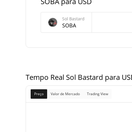
SOBA para USD
Fornecimento de Sol Bastard
Sol Bastard
Fornecimento em
SOBA
890,449,688.501 S
circulação
890,449,688.501 S
Fornecimento total
913,430,000 S
Fornecimento máximo
Tempo Real Sol Bastard para US
Preço
Valor de Mercado
Trading View