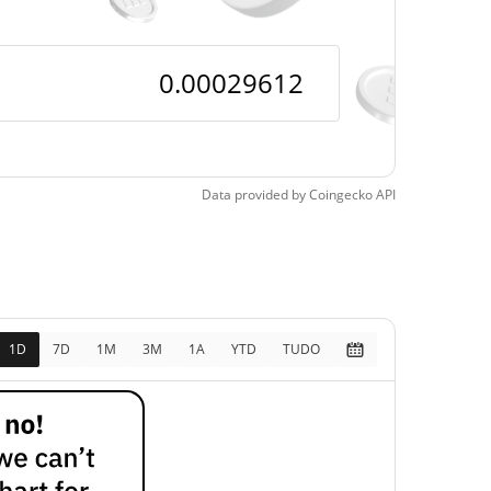
pos
2511.27%
3, 2026 (5 meses atrás)
Data provided by
Coingecko
API
1D
7D
1M
3M
1A
YTD
TUDO