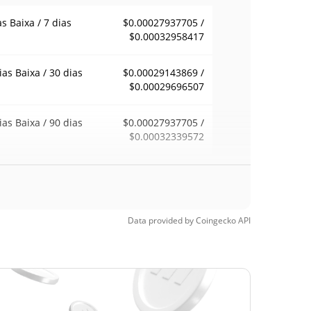
as Baixa / 7 dias
$0.00027937705 /
$0.00032958417
ias Baixa / 30 dias
$0.00029143869 /
$0.00029696507
ias Baixa / 90 dias
$0.00027937705 /
$0.00032339572
emana Baixa / 52
$0.00027937705 /
$0.00032958417
ana Alta
Data provided by
Coingecko
API
ma de todos os
$0.0092959
pos
96.81%
0, 2024 (1 anos
)
a de todos os
$0.00001134