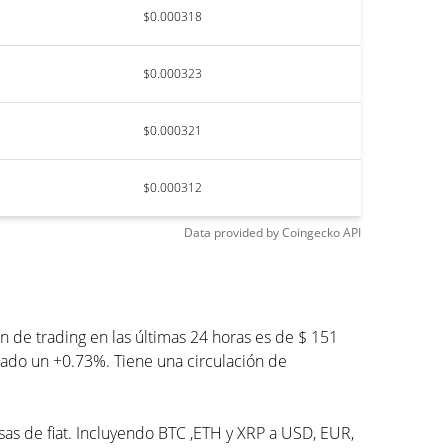
$0.000318
$0.000323
$0.000321
$0.000312
Data provided by
Coingecko
API
de trading en las últimas 24 horas es de $ 151
ajado un +0.73%. Tiene una circulación de
isas de fiat. Incluyendo BTC ,ETH y XRP a USD, EUR,