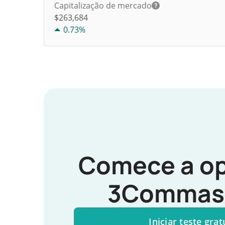
Capitalização de mercado
$263,684
0.73%
Comece a op
3Commas 
Iniciar teste grat