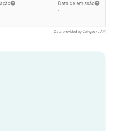
lação
Data de emissão
-
Data provided by
Coingecko
API