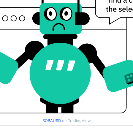
SOBAUSD
de TradingView