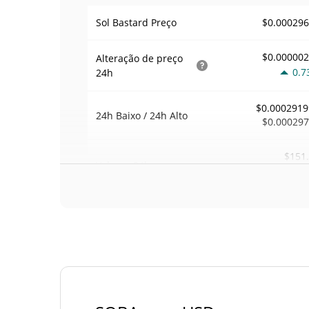
$0.00029
Sol Bastard Preço
$0.00000
Alteração de preço
0.7
24h
$0.0002919
24h Baixo / 24h Alto
$0.00029
$151
Volume
24h
0.0
Volume / Limite de
0.00057311
mercado
0.00001157554
Dominio de mercado
#43
Posição de mercado