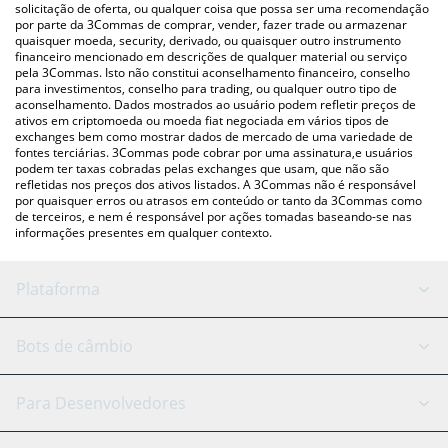
para verificar o último preço de Bitcat nas principais moedas fiat
solicitação de oferta, ou qualquer coisa que possa ser uma recomendação
por parte da 3Commas de comprar, vender, fazer trade ou armazenar
e criptográficas.
quaisquer moeda, security, derivado, ou quaisquer outro instrumento
financeiro mencionado em descrições de qualquer material ou serviço
pela 3Commas. Isto não constitui aconselhamento financeiro, conselho
para investimentos, conselho para trading, ou qualquer outro tipo de
aconselhamento. Dados mostrados ao usuário podem refletir preços de
ativos em criptomoeda ou moeda fiat negociada em vários tipos de
exchanges bem como mostrar dados de mercado de uma variedade de
fontes terciárias. 3Commas pode cobrar por uma assinatura,e usuários
podem ter taxas cobradas pelas exchanges que usam, que não são
refletidas nos preços dos ativos listados. A 3Commas não é responsável
por quaisquer erros ou atrasos em conteúdo or tanto da 3Commas como
de terceiros, e nem é responsável por ações tomadas baseando-se nas
informações presentes em qualquer contexto.
Plataforma
Bot GRID
Status do sistema
Bots de câmbio
Bots DCA
Backtesting
Binance
BitMEX
Para Desenvolvedores
Signal Bot
Assistente de IA
Bitstamp
Kraken