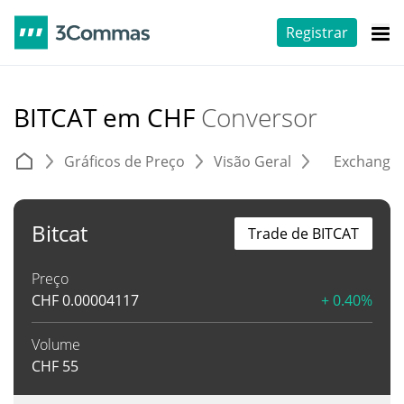
Registrar
BITCAT em CHF
Conversor
Gráficos de Preço
Visão Geral
Exchange
Bitcat
Trade de BITCAT
Preço
CHF
0.00004117
+ 0.40%
Volume
CHF
55