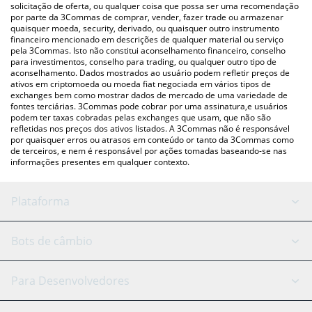
para verificar o último preço de Bitcat nas principais moedas fiat
solicitação de oferta, ou qualquer coisa que possa ser uma recomendação
por parte da 3Commas de comprar, vender, fazer trade ou armazenar
e criptográficas.
quaisquer moeda, security, derivado, ou quaisquer outro instrumento
financeiro mencionado em descrições de qualquer material ou serviço
pela 3Commas. Isto não constitui aconselhamento financeiro, conselho
para investimentos, conselho para trading, ou qualquer outro tipo de
aconselhamento. Dados mostrados ao usuário podem refletir preços de
ativos em criptomoeda ou moeda fiat negociada em vários tipos de
exchanges bem como mostrar dados de mercado de uma variedade de
fontes terciárias. 3Commas pode cobrar por uma assinatura,e usuários
podem ter taxas cobradas pelas exchanges que usam, que não são
refletidas nos preços dos ativos listados. A 3Commas não é responsável
por quaisquer erros ou atrasos em conteúdo or tanto da 3Commas como
de terceiros, e nem é responsável por ações tomadas baseando-se nas
informações presentes em qualquer contexto.
Plataforma
Bot GRID
Status do sistema
Bots de câmbio
Bots DCA
Backtesting
Binance
BitMEX
Para Desenvolvedores
Signal Bot
Assistente de IA
Bitstamp
Kraken