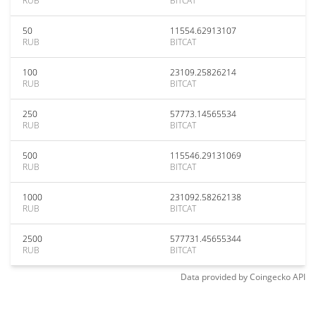
RUB
BITCAT
50
11554.62913107
RUB
BITCAT
100
23109.25826214
RUB
BITCAT
250
57773.14565534
RUB
BITCAT
500
115546.29131069
RUB
BITCAT
1000
231092.58262138
RUB
BITCAT
2500
577731.45655344
RUB
BITCAT
Data provided by
Coingecko
API