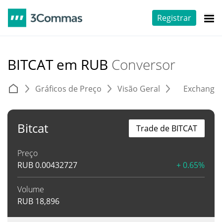
Registrar
BITCAT em RUB
Conversor
Gráficos de Preço
Visão Geral
Exchange
Bitcat
Trade de BITCAT
Preço
RUB
0.00432727
+ 0.65%
Volume
RUB
18,896