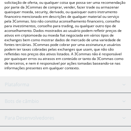
para verificar o último preço de Broge nas principais moedas fiat
solicitação de oferta, ou qualquer coisa que possa ser uma recomendação
por parte da 3Commas de comprar, vender, fazer trade ou armazenar
e criptográficas.
quaisquer moeda, security, derivado, ou quaisquer outro instrumento
financeiro mencionado em descrições de qualquer material ou serviço
pela 3Commas. Isto não constitui aconselhamento financeiro, conselho
para investimentos, conselho para trading, ou qualquer outro tipo de
aconselhamento. Dados mostrados ao usuário podem refletir preços de
ativos em criptomoeda ou moeda fiat negociada em vários tipos de
exchanges bem como mostrar dados de mercado de uma variedade de
fontes terciárias. 3Commas pode cobrar por uma assinatura,e usuários
podem ter taxas cobradas pelas exchanges que usam, que não são
refletidas nos preços dos ativos listados. A 3Commas não é responsável
por quaisquer erros ou atrasos em conteúdo or tanto da 3Commas como
de terceiros, e nem é responsável por ações tomadas baseando-se nas
informações presentes em qualquer contexto.
Plataforma
Bot GRID
Status do sistema
Bots de câmbio
Bots DCA
Backtesting
Binance
BitMEX
Para Desenvolvedores
Signal Bot
Assistente de IA
Bitstamp
Kraken