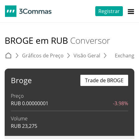
Registrar
BROGE em RUB
Conversor
Gráficos de Preço
Visão Geral
Exchange
Broge
Trade de BROGE
Preço
RUB
0.00000001
-3.98%
Volume
RUB
23,275