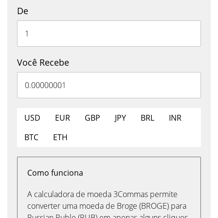
De
Você Recebe
USD
EUR
GBP
JPY
BRL
INR
BTC
ETH
Como funciona
A calculadora de moeda 3Commas permite
converter uma moeda de Broge (BROGE) para
Russian Ruble (RUB) em apenas alguns cliques