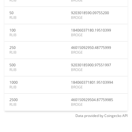
RUB
BROGE
50
9203018590.09755200
RUB
BROGE
100
18406037180.19510399
RUB
BROGE
250
46015092950.48775999
RUB
BROGE
500
92030185900.97551997
RUB
BROGE
1000
184060371801.95103994
RUB
BROGE
2500
460150929504.87759985
RUB
BROGE
Data provided by
Coingecko
API