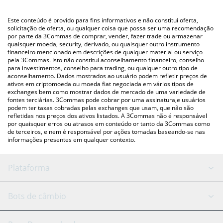
utilizando uma plataforma de troca Crypto Exchange ou P2P
Você também pode usar nossa tabela de preços de Contentos
(pessoa a pessoa) como LocalBitcoins, etc.
acima para verificar o último preço de Contentos nas principais
Este conteúdo é provido para fins informativos e não constitui oferta,
moedas fiat e criptográficas.
solicitação de oferta, ou qualquer coisa que possa ser uma recomendação
por parte da 3Commas de comprar, vender, fazer trade ou armazenar
quaisquer moeda, security, derivado, ou quaisquer outro instrumento
financeiro mencionado em descrições de qualquer material ou serviço
pela 3Commas. Isto não constitui aconselhamento financeiro, conselho
para investimentos, conselho para trading, ou qualquer outro tipo de
aconselhamento. Dados mostrados ao usuário podem refletir preços de
ativos em criptomoeda ou moeda fiat negociada em vários tipos de
exchanges bem como mostrar dados de mercado de uma variedade de
fontes terciárias. 3Commas pode cobrar por uma assinatura,e usuários
podem ter taxas cobradas pelas exchanges que usam, que não são
refletidas nos preços dos ativos listados. A 3Commas não é responsável
por quaisquer erros ou atrasos em conteúdo or tanto da 3Commas como
de terceiros, e nem é responsável por ações tomadas baseando-se nas
informações presentes em qualquer contexto.
Plataforma
Bot GRID
Status do sistema
Bots de câmbio
Bots DCA
Backtesting