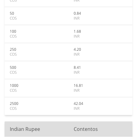
COS
INR
50
0.84
COS
INR
100
1.68
COS
INR
250
4.20
COS
INR
500
8.41
COS
INR
1000
16.81
COS
INR
2500
42.04
COS
INR
Indian Rupee
Contentos