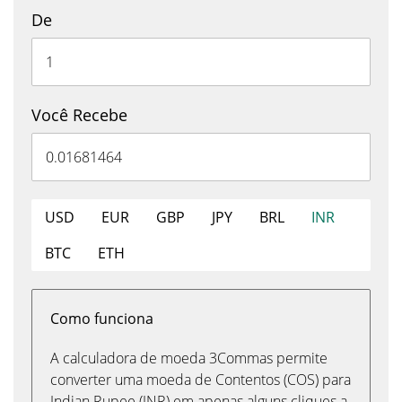
De
Você Recebe
USD
EUR
GBP
JPY
BRL
INR
BTC
ETH
Como funciona
A calculadora de moeda 3Commas permite
converter uma moeda de Contentos (COS) para
Indian Rupee (INR) em apenas alguns cliques a