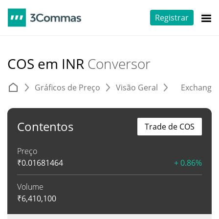
Registrar
COS em INR
Conversor
Gráficos de Preço
Visão Geral
Exchange
Contentos
Trade de COS
Preço
₹
0.01681464
+ 0.86%
Volume
₹
6,410,100