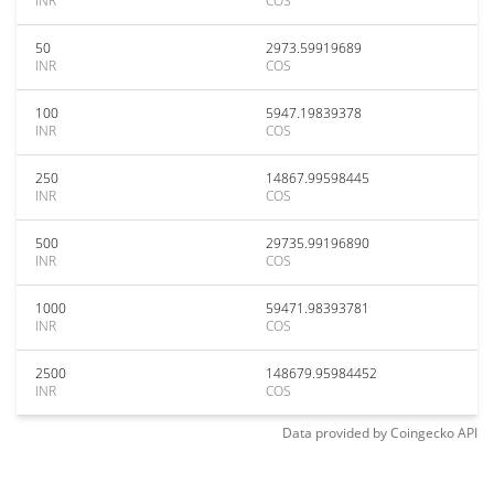
INR
COS
50
2973.59919689
INR
COS
100
5947.19839378
INR
COS
250
14867.99598445
INR
COS
500
29735.99196890
INR
COS
1000
59471.98393781
INR
COS
2500
148679.95984452
INR
COS
Data provided by
Coingecko
API