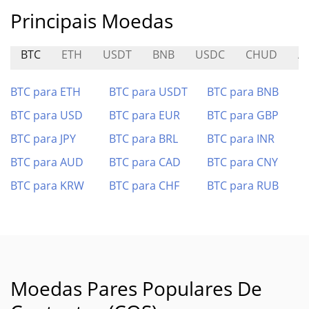
Principais Moedas
BTC
ETH
USDT
BNB
USDC
CHUD
A
BTC para ETH
BTC para USDT
BTC para BNB
BTC para USD
BTC para EUR
BTC para GBP
BTC para JPY
BTC para BRL
BTC para INR
BTC para AUD
BTC para CAD
BTC para CNY
BTC para KRW
BTC para CHF
BTC para RUB
Moedas Pares Populares De