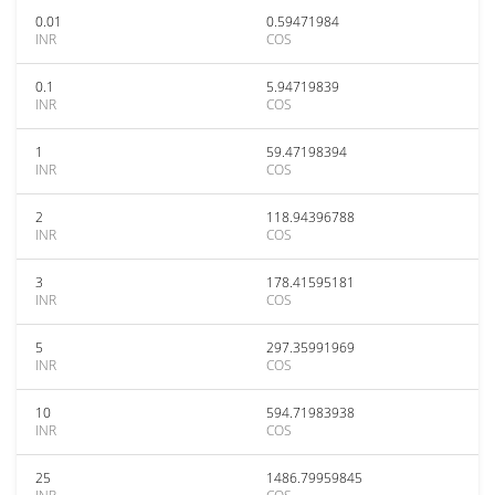
0.01
0.59471984
INR
COS
0.1
5.94719839
INR
COS
1
59.47198394
INR
COS
2
118.94396788
INR
COS
3
178.41595181
INR
COS
5
297.35991969
INR
COS
10
594.71983938
INR
COS
25
1486.79959845