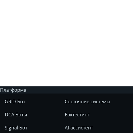
Почему я не могу получить платную
подписку на 3Commas?
Есть ли у 3Commas торговый бот с
искусственным интеллектом?
На каких рынках можно использовать
инструменты 3Commas?
Платформа
GRID Бот
Состояние системы
DCA Боты
Бэктестинг
Signal Бот
AI-ассистент