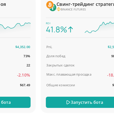
Свинг-трейдинг стратегия
BINANCE FUTURES
ROI
41.8%
$4,352.00
PnL
$2,587.
73%
Доля побед
98.9
22
Закрытых сделок
Макс. плавающая просадка
-2.10%
-18.51
$67.49
Общие комиссии
$31.
та
Запустить бота