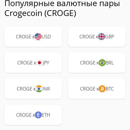
Популярные валютные пары
Crogecoin (CROGE)
CROGE к
USD
CROGE к
GBP
CROGE к
JPY
CROGE к
BRL
CROGE к
INR
CROGE к
BTC
CROGE к
ETH