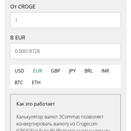
От CROGE
В EUR
USD
EUR
GBP
JPY
BRL
INR
BTC
ETH
Как это работает
Калькулятор валют 3Commas позволяет
конвертировать валюту из Crogecoin
(CROGE) в Euro (EUR) всего за одну секунду.