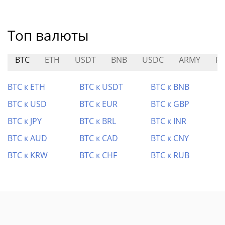
Топ валюты
BTC
ETH
USDT
BNB
USDC
ARMY
P
BTC к ETH
BTC к USDT
BTC к BNB
BTC к USD
BTC к EUR
BTC к GBP
BTC к JPY
BTC к BRL
BTC к INR
BTC к AUD
BTC к CAD
BTC к CNY
BTC к KRW
BTC к CHF
BTC к RUB