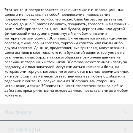
(личного обмена), например LocalBitcoins и т. д.
Вы также можете использовать приведенную выше таблицу
Этот контент предоставляется исключительно в информационных
цен Crogecoin, чтобы проверить последние цены на
целях и не представляет собой предложение, навязывание
предложения или что-либо, что можно было бы рассматривать как
Crogecoin в основных фиатных и криптовалютах.
рекомендацию 3Commas покупать, продавать, торговать или хранить
какие-либо криптовалюты, ценные бумаги, деривативы, или другой
финансовый инструмент, упомянутый в любом описании
материалов или услуг от 3Commas. Он не является инвестиционным
советом, финансовым советом, торговым советом или каким-либо
другим советом. Данные, представленные зрителям, могут отражать
цены активов в криптовалюте или бумажной валюте, торгуемые на
различных типах бирж, а также отображать рыночные данные из
различных сторонних источников. 3Commas может взимать плату за
подписку, а с пользователей могут взиматься комиссии бирж, на
которых они торгуют, которые не отражаются в ценах перечисленных
активов. 3Commas не несет ответственности за любые ошибки или
задержки в контенте, полученном из 3Commas или сторонних
источников, а также 3Commas не несет ответственности за любые
действия, предпринятые на основе данных, представленных в любом
контенте.
Платформа
GRID Бот
Состояние системы
Торговые Боты