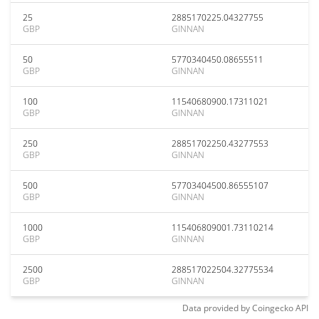
25
2885170225.04327755
GBP
GINNAN
50
5770340450.08655511
GBP
GINNAN
100
11540680900.17311021
GBP
GINNAN
250
28851702250.43277553
GBP
GINNAN
500
57703404500.86555107
GBP
GINNAN
1000
115406809001.73110214
GBP
GINNAN
2500
288517022504.32775534
GBP
GINNAN
Data provided by
Coingecko
API