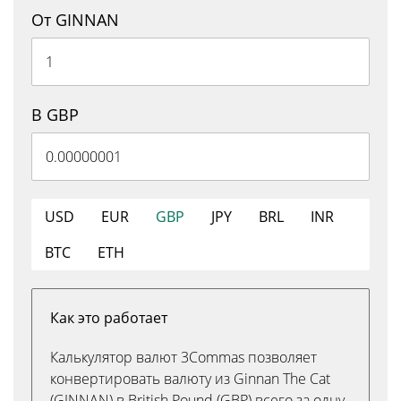
От GINNAN
В GBP
USD
EUR
GBP
JPY
BRL
INR
BTC
ETH
Как это работает
Калькулятор валют 3Commas позволяет
конвертировать валюту из Ginnan The Cat
(GINNAN) в British Pound (GBP) всего за одну