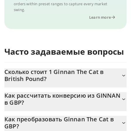
orders within preset ranges to capture every market
swing.
Learn more
Часто задаваемые вопросы
Сколько стоит 1 Ginnan The Cat в
British Pound?
Цена Ginnan The Cat в GBP постоянно меняется.
Как рассчитать конверсию из GINNAN
в GBP?
На данный момент 1 Ginnan The Cat равно 8.665e-9
{toSymbol
Калькулятор 3Commas Ginnan The Cat позволяет легко
Как преобразовать Ginnan The Cat в
рассчитать цену конвертации GINNAN в GBP, просто введя
GBP?
сумму Ginnan The Cat в соответствующее поле, и