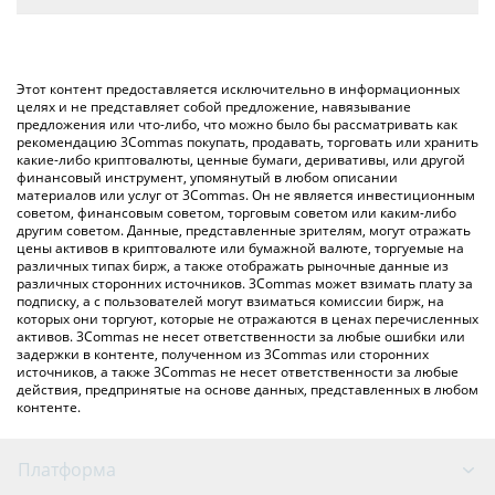
автоматически конвертирует значение в British Pound ({
Самый распространенный способ конвертации GINNAN в
toSymbol}).
GBP – использование криптобиржи или платформы P2P
(личного обмена), например LocalBitcoins и т. д.
Вы также можете использовать приведенную выше таблицу
Этот контент предоставляется исключительно в информационных
цен Ginnan The Cat, чтобы проверить последние цены на
целях и не представляет собой предложение, навязывание
предложения или что-либо, что можно было бы рассматривать как
Ginnan The Cat в основных фиатных и криптовалютах.
рекомендацию 3Commas покупать, продавать, торговать или хранить
какие-либо криптовалюты, ценные бумаги, деривативы, или другой
финансовый инструмент, упомянутый в любом описании
материалов или услуг от 3Commas. Он не является инвестиционным
советом, финансовым советом, торговым советом или каким-либо
другим советом. Данные, представленные зрителям, могут отражать
цены активов в криптовалюте или бумажной валюте, торгуемые на
различных типах бирж, а также отображать рыночные данные из
различных сторонних источников. 3Commas может взимать плату за
подписку, а с пользователей могут взиматься комиссии бирж, на
которых они торгуют, которые не отражаются в ценах перечисленных
активов. 3Commas не несет ответственности за любые ошибки или
задержки в контенте, полученном из 3Commas или сторонних
источников, а также 3Commas не несет ответственности за любые
действия, предпринятые на основе данных, представленных в любом
контенте.
Платформа