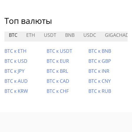
Топ валюты
BTC
ETH
USDT
BNB
USDC
GIGACHAD
BTC к ETH
BTC к USDT
BTC к BNB
BTC к USD
BTC к EUR
BTC к GBP
BTC к JPY
BTC к BRL
BTC к INR
BTC к AUD
BTC к CAD
BTC к CNY
BTC к KRW
BTC к CHF
BTC к RUB