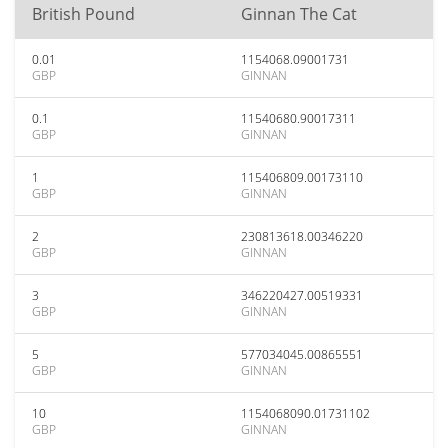
British Pound
Ginnan The Cat
0.01
1154068.09001731
GBP
GINNAN
0.1
11540680.90017311
GBP
GINNAN
1
115406809.00173110
GBP
GINNAN
2
230813618.00346220
GBP
GINNAN
3
346220427.00519331
GBP
GINNAN
5
577034045.00865551
GBP
GINNAN
10
1154068090.01731102
GBP
GINNAN