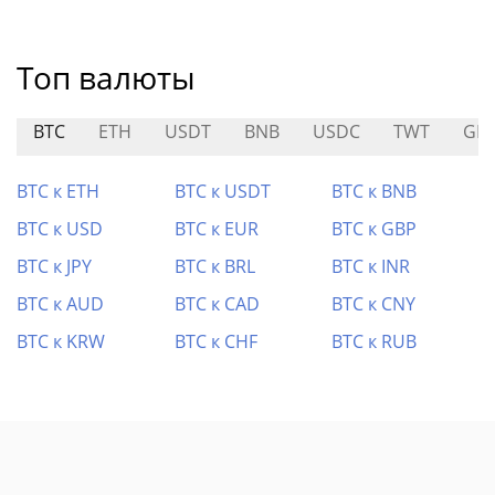
Топ валюты
BTC
ETH
USDT
BNB
USDC
TWT
GR
BTC к ETH
BTC к USDT
BTC к BNB
BTC к USD
BTC к EUR
BTC к GBP
BTC к JPY
BTC к BRL
BTC к INR
BTC к AUD
BTC к CAD
BTC к CNY
BTC к KRW
BTC к CHF
BTC к RUB