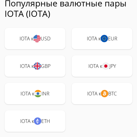
Популярные валютные пары
IOTA (IOTA)
IOTA к
USD
IOTA к
EUR
IOTA к
GBP
IOTA к
JPY
IOTA к
INR
IOTA к
BTC
IOTA к
ETH