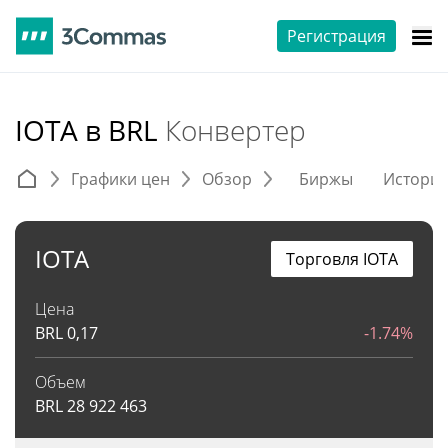
Регистрация
IOTA в BRL
Конвертер
Графики цен
Обзор
Биржы
Истори
IOTA
Торговля IOTA
Цена
BRL
0,17
-1.74%
Объем
BRL
28 922 463