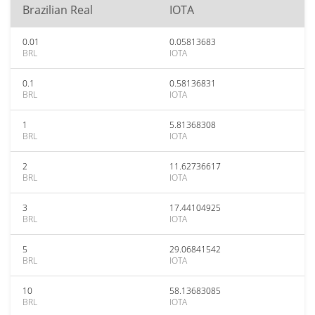
Brazilian Real
IOTA
0.01
0.05813683
BRL
IOTA
0.1
0.58136831
BRL
IOTA
1
5.81368308
BRL
IOTA
2
11.62736617
BRL
IOTA
3
17.44104925
BRL
IOTA
5
29.06841542
BRL
IOTA
10
58.13683085
BRL
IOTA