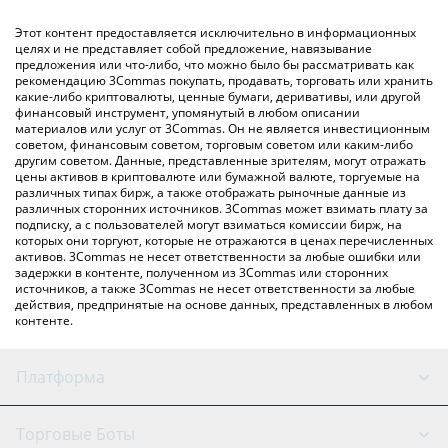
обмена), например LocalBitcoins и т. д.
Вы также можете использовать приведенную выше таблицу
Этот контент предоставляется исключительно в информационных
цен IOTA, чтобы проверить последние цены на IOTA в
целях и не представляет собой предложение, навязывание
предложения или что-либо, что можно было бы рассматривать как
основных фиатных и криптовалютах.
рекомендацию 3Commas покупать, продавать, торговать или хранить
какие-либо криптовалюты, ценные бумаги, деривативы, или другой
финансовый инструмент, упомянутый в любом описании
материалов или услуг от 3Commas. Он не является инвестиционным
советом, финансовым советом, торговым советом или каким-либо
другим советом. Данные, представленные зрителям, могут отражать
цены активов в криптовалюте или бумажной валюте, торгуемые на
различных типах бирж, а также отображать рыночные данные из
различных сторонних источников. 3Commas может взимать плату за
подписку, а с пользователей могут взиматься комиссии бирж, на
которых они торгуют, которые не отражаются в ценах перечисленных
активов. 3Commas не несет ответственности за любые ошибки или
задержки в контенте, полученном из 3Commas или сторонних
источников, а также 3Commas не несет ответственности за любые
действия, предпринятые на основе данных, представленных в любом
контенте.
Платформа
GRID Бот
Состояние системы
Торговые Боты