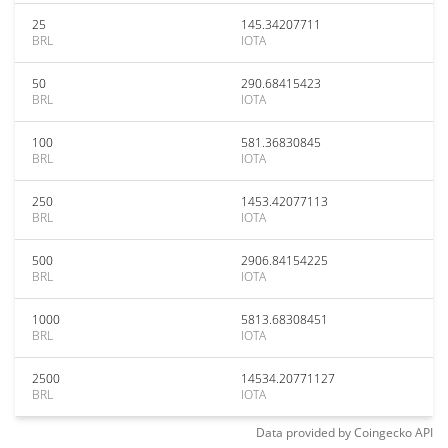
25
145.34207711
BRL
IOTA
50
290.68415423
BRL
IOTA
100
581.36830845
BRL
IOTA
250
1453.42077113
BRL
IOTA
500
2906.84154225
BRL
IOTA
1000
5813.68308451
BRL
IOTA
2500
14534.20771127
BRL
IOTA
Data provided by
Coingecko
API