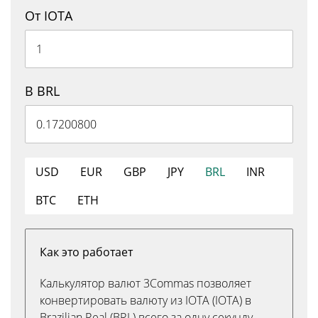
От IOTA
В BRL
USD
EUR
GBP
JPY
BRL
INR
BTC
ETH
Как это работает
Калькулятор валют 3Commas позволяет
конвертировать валюту из IOTA (IOTA) в
Brazilian Real (BRL) всего за одну секунду.